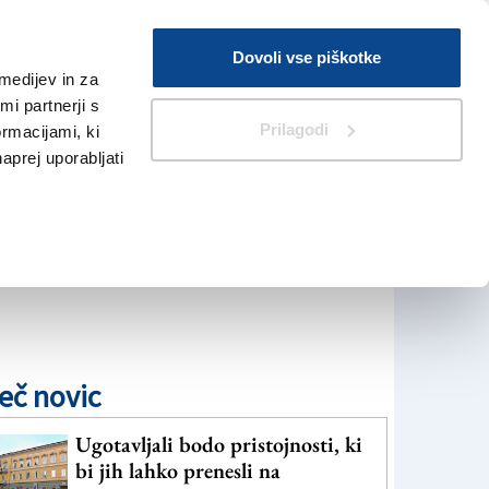
Prijava
Dovoli vse piškotke
medijev in za
Iskanje
V Kioskih
i partnerji s
Prilagodi
ormacijami, ki
naprej uporabljati
eč novic
Ugotavljali bodo pristojnosti, ki
bi jih lahko prenesli na