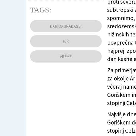
proti severu
TAGS:
subtropski 
spomnimo, 
Kmalu se bo začel vročinski val (ARHIV)
sredozemsk
DARKO BRADASSI
nižinskih te
FJK
povprečna t
najprej izp
VREME
dan kasneje
Za primerja
za okolje A
včeraj namer
Goriškem in 
stopinji Celz
Najvišje d
Goriškem do
stopinj Celz