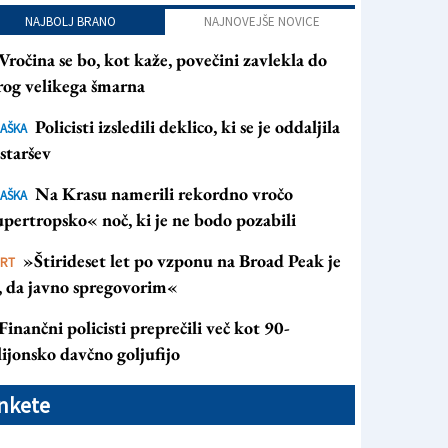
NAJBOLJ BRANO
NAJNOVEJŠE NOVICE
Vročina se bo, kot kaže, povečini zavlekla do
rog velikega šmarna
Policisti izsledili deklico, ki se je oddaljila
AŠKA
staršev
Na Krasu namerili rekordno vročo
AŠKA
pertropsko« noč, ki je ne bodo pozabili
»Štirideset let po vzponu na Broad Peak je
ORT
s, da javno spregovorim«
Finančni policisti preprečili več kot 90-
ijonsko davčno goljufijo
nkete