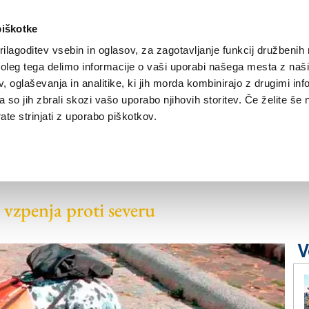
piškotke
ilagoditev vsebin in oglasov, za zagotavljanje funkcij družbenih 
leg tega delimo informacije o vaši uporabi našega mesta z našim
NOVICE
TRŽAŠKA
GORIŠKA
KULTURA
ŠPORT
ŠE
 oglaševanja in analitike, ki jih morda kombinirajo z drugimi inf
pa so jih zbrali skozi vašo uporabo njihovih storitev. Če želite še 
te strinjati z uporabo piškotkov.
 najprej začel ob
 vzpenja proti severu
V