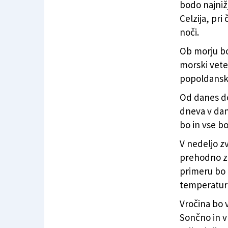
bodo najniž
Celzija, pri
noči.
Ob morju bo
morski veter
popoldanski
Od danes do
dneva v dan
bo in vse bo
V nedeljo z
prehodno za
primeru bo 
temperature
Vročina bo 
Sončno in v