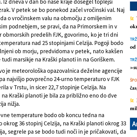
. Iz dneva v dan bo naše kraje dosegel toplejši
zrak. V petek se bo ponekod začel vročinski val. Naj
da o vročinskem valu na območju z omiljenim
ŠE
im podnebjem, se pravi, da na Primorskem in v
ok
r obmorskih predelih FJK, govorimo, ko je tri dni
TRŽ
emperatura nad 25 stopinjami Celzija. Pogoji bodo
od 
olnjeni ob morju, predvidoma v petek, nato kakšen
 tudi marsikje na Kraški planoti in na Goriškem.
TRŽ
»su
vo je meteorološka opazovalnica deželne agencije
rpa najvišjo povprečno 24-urno temperaturo v FJK
ŠP
ila v Trstu, in sicer 22,7 stopinje Celzija. Na
ča
na Kraški planoti je bila za približno eno do dve
ŠE
ija nižja.
mil
nevne temperature bodo ob koncu tedna na
 okrog 36 stopinj Celzija, na Kraški planoti okrog 33
A
ija, segrele pa se bodo tudi noči in je pričakovati, da