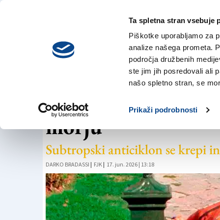
Ta spletna stran vsebuje 
VREME
sobota,
DANES
Piškotke uporabljamo za pr
8. avgusta 2026
analize našega prometa. Po
področja družbenih medijev,
ste jim jih posredovali ali 
VREME
našo spletno stran, se mora
Vročinski val se bo
Prikaži podrobnosti
morju
Subtropski anticiklon se krepi in
DARKO BRADASSI
|
FJK
|
17. jun. 2026 | 13:18