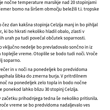
je nočne temperature marsikje nad 20 stopinjami
 čemer bomo na širšem območju beležili t.i. tropske
 čez dan kakšna stopinja Celzija manj in bo pihljal
, ki bo hkrati nekoliko hladil obalo, zlasti v
h urah pa tudi povečal občutek soparnosti.
 vključno nedelje bo prevladovalo sončno in iz
 toplejše vreme. Otoplile se bodo tudi noči. Vroče
lj soparno.
večer in v noči na ponedeljek bo predvidoma
pihala šibka do zmerna burja. V pritrdilnem
noč na ponedeljek zelo topla in bodo nočne
 ponekod lahko blizu 30 stopinj Celzija.
v začetku prihodnjega tedna še nekoliko pritisnila.
roče vreme se bo predvidoma nadaljevalo ves