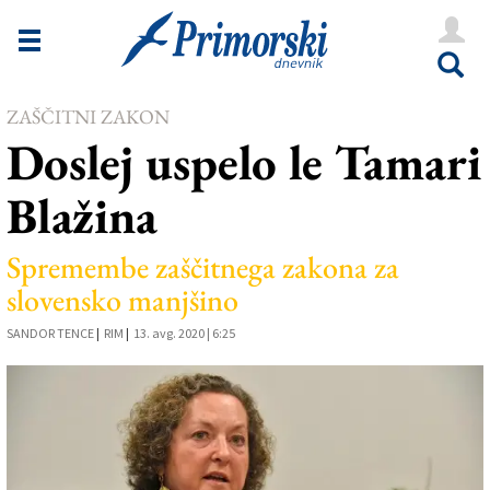
Novice
Tržaška
ZAŠČITNI ZAKON
Goriška
Doslej uspelo le Tamari
Kultura
Blažina
Šport
Še
Spremembe zaščitnega zakona za
slovensko manjšino
Vreme
SANDOR TENCE
|
RIM
|
13. avg. 2020 | 6:25
V Kioskih
Uredništvo
Oglasi