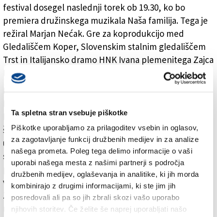
festival dosegel naslednji torek ob 19.30, ko bo
premiera družinskega muzikala Naša familija. Tega je
režiral Marjan Nećak. Gre za koprodukcijo med
Gledališčem Koper, Slovenskim stalnim gledališčem
Trst in Italijansko dramo HNK Ivana plemenitega Zajca
Reka.
Festival se bo iz gledaliških dvoran preselil tudi na
koprske zunanje površine. Tako bo žabec Jerko iz
Ta spletna stran vsebuje piškotke
ljubljanskega lutkovnega gledališča s predstavo Škrt
Piškotke uporabljamo za prilagoditev vsebin in oglasov,
škrt kra cof! v soboto obiskal koprski Martinčev trg,
za zagotavljanje funkcij družbenih medijev in za analize
ustvarjalci festivala pa so poskrbeli tudi za
našega prometa. Poleg tega delimo informacije o vaši
spremljevalni program. Med drugim bodo naslednji
uporabi našega mesta z našimi partnerji s področja
ponedeljek otroci na Verdijevi ulici v Kopru spoznavali
družbenih medijev, oglaševanja in analitike, ki jih morda
varno pot do gledališča, pri čemer jim bo pomagal
kombinirajo z drugimi informacijami, ki ste jim jih
Zavod Varna pot. Kot je pojasnila Korenč, bodo otroci
posredovali ali pa so jih zbrali skozi vašo uporabo
na delavnici spoznali pomembnost varnosti v
njihovih storitev. Če želite še naprej uporabljati našo