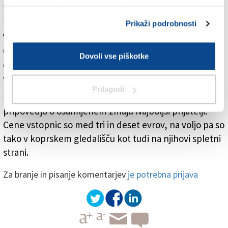
prometu, kar je še posebej pomembno v luči
spletno stran, se morate strinjati z uporabo piškotkov.
bližajočega se novega šolskega leta.
Prikaži podrobnosti
V sklopu festivala Pod svetilnikom bo Združenje
Cirkokrog otrokom v ponedeljek pripravilo tudi
Dovoli vse piškotke
delavnico Cirkuški kovček na obisku, ki je namenjen
vsem, ki se želijo naučiti cirkuških vragolij.
Prilagodi
Festival se bo sklenil v četrtek s toplo in duhovito
pripovedjo o osamljenem zmaju Najboljši prijatelji.
Cene vstopnic so med tri in deset evrov, na voljo pa so
tako v koprskem gledališču kot tudi na njihovi spletni
strani.
Za branje in pisanje komentarjev
je potrebna prijava