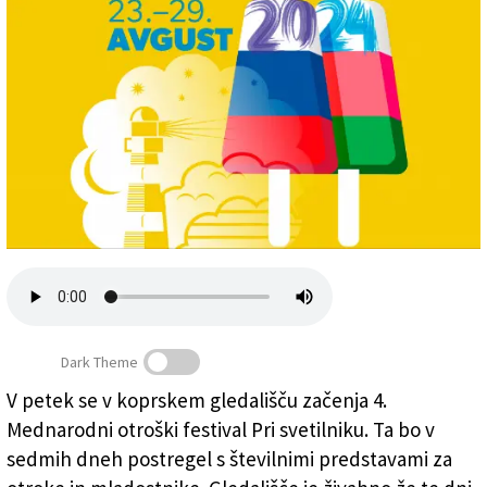
Založnik
Zadruga PD
Naročnine
Dark Theme
V petek se v koprskem gledališču začenja 4.
Mednarodni otroški festival Pri svetilniku bo trajal od
Mednarodni otroški festival Pri svetilniku. Ta bo v
23. do 29. avgusta
sedmih dneh postregel s številnimi predstavami za