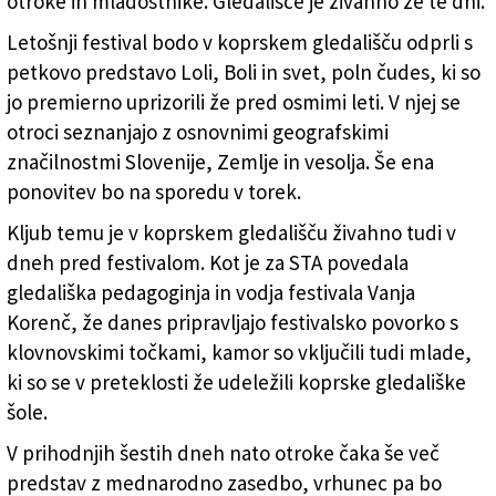
otroke in mladostnike. Gledališče je živahno že te dni.
Letošnji festival bodo v koprskem gledališču odprli s
petkovo predstavo Loli, Boli in svet, poln čudes, ki so
jo premierno uprizorili že pred osmimi leti. V njej se
otroci seznanjajo z osnovnimi geografskimi
značilnostmi Slovenije, Zemlje in vesolja. Še ena
ponovitev bo na sporedu v torek.
Kljub temu je v koprskem gledališču živahno tudi v
dneh pred festivalom. Kot je za STA povedala
gledališka pedagoginja in vodja festivala Vanja
Korenč, že danes pripravljajo festivalsko povorko s
klovnovskimi točkami, kamor so vključili tudi mlade,
ki so se v preteklosti že udeležili koprske gledališke
šole.
V prihodnjih šestih dneh nato otroke čaka še več
predstav z mednarodno zasedbo, vrhunec pa bo