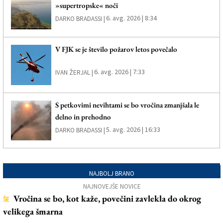
»supertropske« noči
6. avg. 2026 | 8:34
DARKO BRADASSI |
V FJK se je število požarov letos povečalo
6. avg. 2026 | 7:33
IVAN ŽERJAL |
S petkovimi nevihtami se bo vročina zmanjšala le
delno in prehodno
5. avg. 2026 | 16:33
DARKO BRADASSI |
NAJBOLJ BRANO
NAJNOVEJŠE NOVICE
Vročina se bo, kot kaže, povečini zavlekla do okrog
ŠE
velikega šmarna