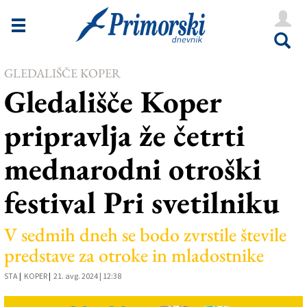
Novice
Tržaška
GLEDALIŠČE KOPER
Goriška
Gledališče Koper
Kultura
pripravlja že četrti
Šport
mednarodni otroški
Še
festival Pri svetilniku
Vreme
V Kioskih
V sedmih dneh se bodo zvrstile števile
predstave za otroke in mladostnike
Uredništvo
STA
|
KOPER
|
21. avg. 2024 | 12:38
Oglasi