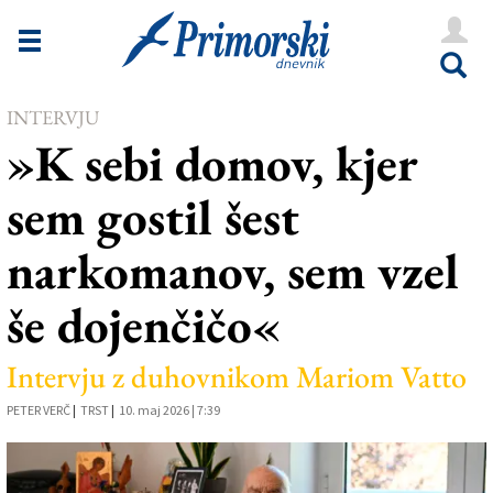
Novice
Tržaška
INTERVJU
Goriška
»K sebi domov, kjer
Kultura
sem gostil šest
Šport
narkomanov, sem vzel
Še
še dojenčičo«
Vreme
V Kioskih
Intervju z duhovnikom Mariom Vatto
PETER VERČ
|
TRST
|
10. maj 2026 | 7:39
Uredništvo
Oglasi