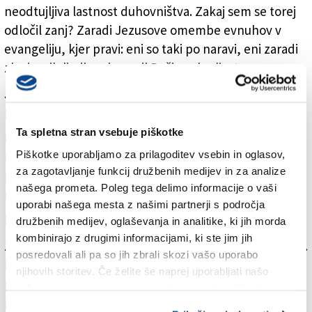
neodtujljiva lastnost duhovništva. Zakaj sem se torej
odločil zanj? Zaradi Jezusove omembe evnuhov v
evangeliju, kjer pravi: eni so taki po naravi, eni zaradi
zla drugih ljudi, eni zaradi Božjega kraljestva.
Za celibat ste se potemtakem odločili po Svetem
pismu?
Ta spletna stran vsebuje piškotke
Da. To, da ga zagovarja Cerkev, pa je zame jamstvo. Ni
Piškotke uporabljamo za prilagoditev vsebin in oglasov,
mi bilo težko sprejeti celibata. Vendar ko sem se pred
za zagotavljanje funkcij družbenih medijev in za analize
posvečenjem moral formalno obvezati k vzdržnosti,
našega prometa. Poleg tega delimo informacije o vaši
me je zaviralo nekaj drugega.
uporabi našega mesta z našimi partnerji s področja
Kaj?
družbenih medijev, oglaševanja in analitike, ki jih morda
kombinirajo z drugimi informacijami, ki ste jim jih
Zelo močna želja po očetovstvu. Je pa kasneje prišlo ...
posredovali ali pa so jih zbrali skozi vašo uporabo
Ko sem bil star približno 40 let, me je v zapor, kjer je
njihovih storitev. Če želite še naprej uporabljati našo
prestajal kazen, poklical mlad znanec. Prosil mi je, naj
spletno stran, se morate strinjati z uporabo piškotkov.
prevzamem skrb za šestmesečno hčerkico, ki se mu