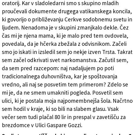
oratorij. Kar v sladoledarni smo s skupino mladih
proučevali dokumente drugega vatikanskega koncila,
ki govorijo o približevanju Cerkve sodobnemu svetu in
ljudem. Nenadoma je v skupini zmanjkalo dekle. Čez
čas mi je njena mama, ki je malo pred tem ovdovela,
povedala, da je hčerka zbežala z odvisnikom. Začeli
smo jo iskati in izsledil sem jo nekje izven Trsta. Takrat
sem začel odkrivati svet narkomanstva. Začutil sem,
da sem pred razcepom: naj nadaljujem po poti
tradicionalnega duhovništva, kar je spoštovanja
vredno, ali naj se posvetim tem primerom? Zdelo se
mi je, da ne smem umakniti pogleda. Posvetil sem
ulici, ki je postala moja najpomembnejša šola. Načrtno
sem hodil v kraje, ki so bili na slabem glasu. Vsak
večer sem tudi plačal 80 lir in prespal v zavetišču za
brezdomce v Ulici Gaspare Gozzi.