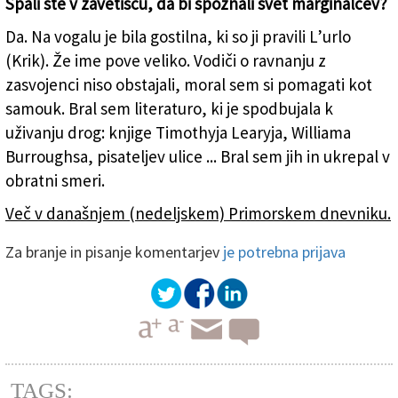
Spali ste v zavetišču, da bi spoznali svet marginalcev?
Da. Na vogalu je bila gostilna, ki so ji pravili L’urlo
(Krik). Že ime pove veliko. Vodiči o ravnanju z
zasvojenci niso obstajali, moral sem si pomagati kot
samouk. Bral sem literaturo, ki je spodbujala k
uživanju drog: knjige Timothyja Learyja, Williama
Burroughsa, pisateljev ulice ... Bral sem jih in ukrepal v
obratni smeri.
Več v današnjem (nedeljskem) Primorskem dnevniku.
Za branje in pisanje komentarjev
je potrebna prijava
TAGS: