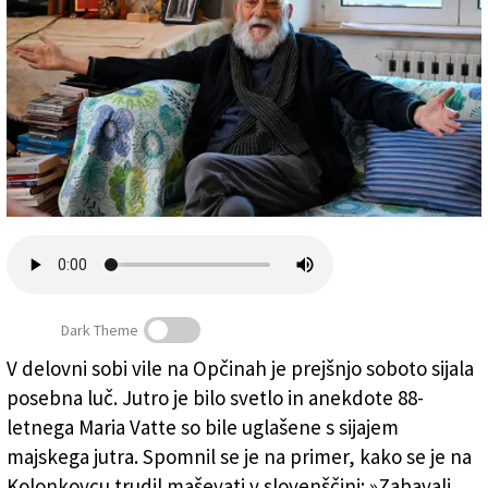
Založnik
Zadruga PD
Naročnine
Dark Theme
V delovni sobi vile na Opčinah je prejšnjo soboto sijala
posebna luč. Jutro je bilo svetlo in anekdote 88-
Mario Vatta (FOTODAMJ@N)
letnega Maria Vatte so bile uglašene s sijajem
majskega jutra. Spomnil se je na primer, kako se je na
Kolonkovcu trudil maševati v slovenščini: »Zabavali