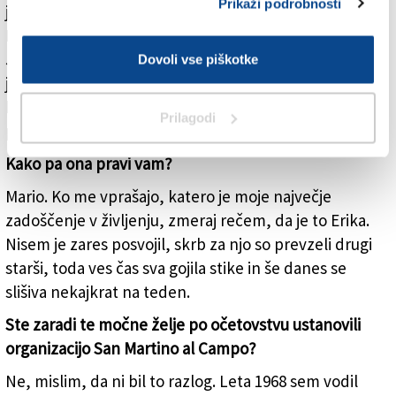
Prikaži podrobnosti
je rodila v razmerju z dekletom, mlajšim od 15 let.
Dojenčico sem res vzel k sebi domov k Svetemu
Justu, kjer sem takrat gostil šest narkomanov. Otrok
Dovoli vse piškotke
je povsem spremenil vzdušje pod streho. Ta deklica
bo jutri, 3. maja, dopolnila 46 let. Ima tri otroke, ki mi
Prilagodi
pravijo »nono«.
Kako pa ona pravi vam?
Mario. Ko me vprašajo, katero je moje največje
zadoščenje v življenju, zmeraj rečem, da je to Erika.
Nisem je zares posvojil, skrb za njo so prevzeli drugi
starši, toda ves čas sva gojila stike in še danes se
slišiva nekajkrat na teden.
Ste zaradi te močne želje po očetovstvu ustanovili
organizacijo San Martino al Campo?
Ne, mislim, da ni bil to razlog. Leta 1968 sem vodil