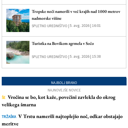
Tropske noči namerili v več krajih nad 1000 metrov
nadmorske višine
5. avg. 2026 | 16:01
SPLETNO UREDNIŠTVO |
Turistka na Bovškem zgrmela v Sočo
5. avg. 2026 | 15:38
SPLETNO UREDNIŠTVO |
NAJBOLJ BRANO
NAJNOVEJŠE NOVICE
Vročina se bo, kot kaže, povečini zavlekla do okrog
ŠE
velikega šmarna
V Trstu namerili najtoplejšo noč, odkar obstajajo
TRŽAŠKA
meritve