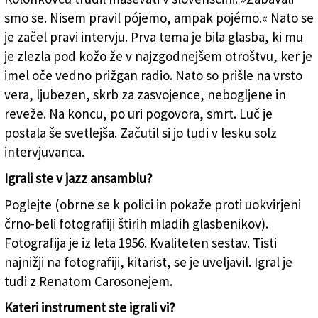
smo se. Nisem pravil pójemo, ampak pojémo.« Nato se
je začel pravi intervju. Prva tema je bila glasba, ki mu
je zlezla pod kožo že v najzgodnejšem otroštvu, ker je
imel oče vedno prižgan radio. Nato so prišle na vrsto
vera, ljubezen, skrb za zasvojence, nebogljene in
reveže. Na koncu, po uri pogovora, smrt. Luč je
postala še svetlejša. Začutil si jo tudi v lesku solz
intervjuvanca.
Igrali ste v jazz ansamblu?
Poglejte (obrne se k polici in pokaže proti uokvirjeni
črno-beli fotografiji štirih mladih glasbenikov).
Fotografija je iz leta 1956. Kvaliteten sestav. Tisti
najnižji na fotografiji, kitarist, se je uveljavil. Igral je
tudi z Renatom Carosonejem.
Kateri instrument ste igrali vi?