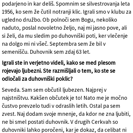
podarjeno in kar deliš. Spomnim se silvestrovanja leta
1956, ko sem že čutil notranji klic. Igrali smo v klubu za
ugledno družbo. Ob polnoči sem Bogu, nekoliko
naduto, poslal novoletno željo, naj mi jasno pove, ali
si želi, da mu sledim po duhovniški poti, ker vlečenje
na dolgo mi ni všeč. Septembra sem že bil v
semenišču. Duhovnik sem zdaj 63 let.
Igrali ste in verjetno videli, kako se med plesom
rojevajo ljubezni. Ste razmišljali o tem, ko ste se
odločali za duhovniški poklic?
Seveda. Sam sem občutil ljubezen. Najprej v
najstništvu. Kakšen občutek je to! Nato me je močno
čustvo prevzelo tudi v odraslih letih. Ostal pa sem
zvest. Naj dodam svoje mnenje, da kdor ne zna ljubiti,
ne bi smel postati duhovnik. V drugih Cerkvah so
duhovniki lahko poročeni, kar je dokaz, da celibat ni