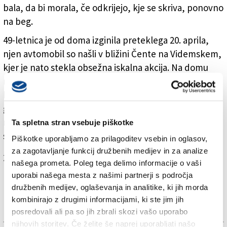
bala, da bi morala, če odkrijejo, kje se skriva, ponovno
na beg.
49-letnica je od doma izginila preteklega 20. aprila,
njen avtomobil so našli v bližini Čente na Videmskem,
kjer je nato stekla obsežna iskalna akcija. Na domu
njenega očeta so 11. maja odkrili tudi nekaj pisem, v
katerih naj bi ženska izrazila občutke trpljenja in
globoke tesnobe. Zapisi naj bi takrat namigovali na
možnost samomora. Žensko, otroke in njene pse so
Ta spletna stran vsebuje piškotke
sedaj našli in jih pospremili na varno.
Piškotke uporabljamo za prilagoditev vsebin in oglasov,
za zagotavljanje funkcij družbenih medijev in za analize
Za branje in pisanje komentarjev
je potrebna prijava
našega prometa. Poleg tega delimo informacije o vaši
uporabi našega mesta z našimi partnerji s področja
družbenih medijev, oglaševanja in analitike, ki jih morda
kombinirajo z drugimi informacijami, ki ste jim jih
posredovali ali pa so jih zbrali skozi vašo uporabo
njihovih storitev. Če želite še naprej uporabljati našo