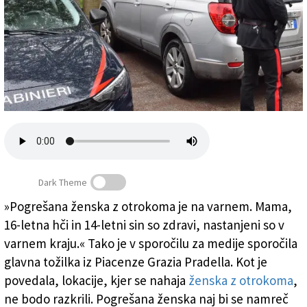
Založnik
Zadruga PD
Naročnine
Dark Theme
»Pogrešana ženska z otrokoma je na varnem. Mama,
Žensko so iskali v okolici Čente, kjer so našli njen
16-letna hči in 14-letni sin so zdravi, nastanjeni so v
avtomobil
(
Ansa
)
varnem kraju.« Tako je v sporočilu za medije sporočila
glavna tožilka iz Piacenze Grazia Pradella. Kot je
povedala, lokacije, kjer se nahaja
ženska z otrokoma
,
ne bodo razkrili. Pogrešana ženska naj bi se namreč