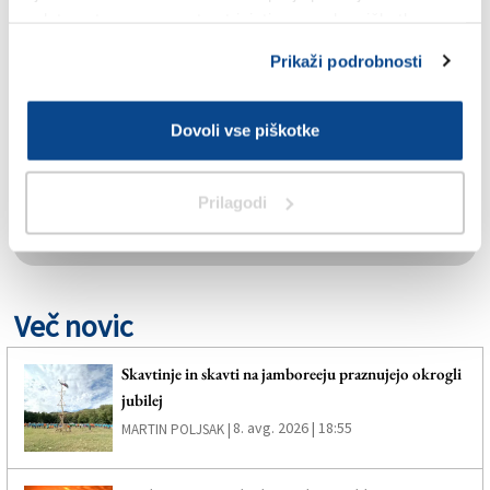
TAGS:
spletno stran, se morate strinjati z uporabo piškotkov.
Prikaži podrobnosti
ČENTA
Dovoli vse piškotke
PIACENZA
POGREŠANE OSEBE
Prilagodi
SPLETNO UREDNIŠTVO
Več novic
Skavtinje in skavti na jamboreeju praznujejo okrogli
jubilej
8. avg. 2026 | 18:55
MARTIN POLJSAK |