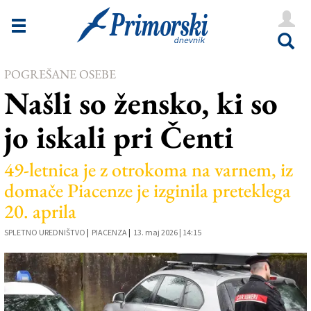
Novice
Tržaška
POGREŠANE OSEBE
Goriška
Našli so žensko, ki so
Kultura
jo iskali pri Čenti
Šport
Še
49-letnica je z otrokoma na varnem, iz
domače Piacenze je izginila preteklega
Vreme
20. aprila
V Kioskih
SPLETNO UREDNIŠTVO
|
PIACENZA
|
13. maj 2026 | 14:15
Uredništvo
Oglasi