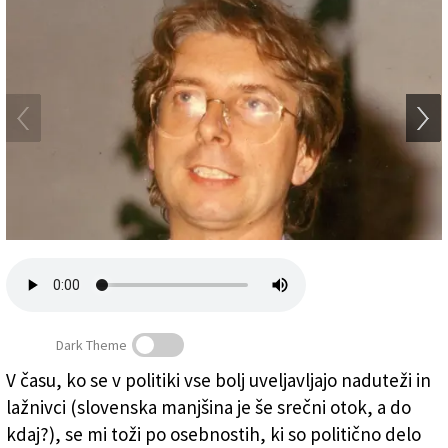
Založnik
Zadruga PD
Naročnine
Dark Theme
V času, ko se v politiki vse bolj uveljavljajo naduteži in
lažnivci (slovenska manjšina je še srečni otok, a do
Alex Langer (ANSA/Arhiv Fundacije Langer)
kdaj?), se mi toži po osebnostih, ki so politično delo