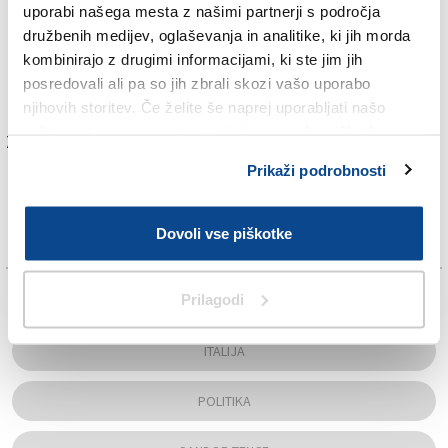
levosredinske koalicije Oljke.
uporabi našega mesta z našimi partnerji s področja
družbenih medijev, oglaševanja in analitike, ki jih morda
Langer in Camerini sta bila graditelja mostov med
kombinirajo z drugimi informacijami, ki ste jim jih
narodi in zagovornika plemenite politike, ki je slonela
posredovali ali pa so jih zbrali skozi vašo uporabo
na dialogu in medsebojnem spoštovanju.
njihovih storitev. Če želite še naprej uporabljati našo
spletno stran, se morate strinjati z uporabo piškotkov.
Za branje in pisanje komentarjev
je potrebna prijava
Prikaži podrobnosti
Dovoli vse piškotke
TAGS:
Prilagodi
ITALIJA
POLITIKA