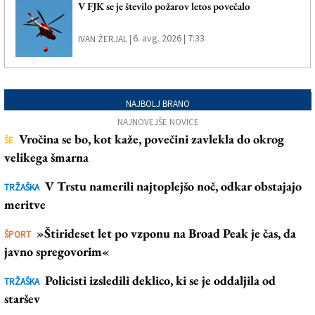
V FJK se je število požarov letos povečalo
6. avg. 2026 | 7:33
IVAN ŽERJAL |
NAJBOLJ BRANO
NAJNOVEJŠE NOVICE
Vročina se bo, kot kaže, povečini zavlekla do okrog
ŠE
velikega šmarna
V Trstu namerili najtoplejšo noč, odkar obstajajo
TRŽAŠKA
meritve
»Štirideset let po vzponu na Broad Peak je čas, da
ŠPORT
javno spregovorim«
Policisti izsledili deklico, ki se je oddaljila od
TRŽAŠKA
staršev