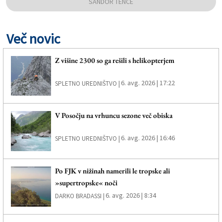
SANDOR TENCE
Več novic
Z višine 2300 so ga rešili s helikopterjem
6. avg. 2026 | 17:22
SPLETNO UREDNIŠTVO |
V Posočju na vrhuncu sezone več obiska
6. avg. 2026 | 16:46
SPLETNO UREDNIŠTVO |
Po FJK v nižinah namerili le tropske ali
»supertropske« noči
6. avg. 2026 | 8:34
DARKO BRADASSI |