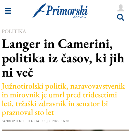
Novice
Tržaška
POLITIKA
Goriška
Langer in Camerini,
Kultura
politika iz časov, ki jih
Šport
ni več
Še
Vreme
Južnotirolski politik, naravovavstvenik
in mirovnik je umrl pred tridesetimi
V Kioskih
leti, tržaški zdravnik in senator bi
praznoval sto let
Uredništvo
SANDOR TENCE
|
ITALIJA
|
16. jul. 2025 | 16:30
Oglasi