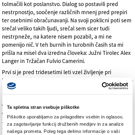
tolmačili kot poslanstvo. Dialog so postavili pred
nestrpnostjo, soočenje različnih mnenj pred prepiri
ter osebnimi obračunavanji. Na svoji poklicni poti sem
srečal veliko takih ljudi, srečal sem sicer tudi
nestrpneže, na katere nisem pozabil, a mi ne
pomenijo nič. V teh burnih in turobnih časih sta mi
prišla na misel dva izredna človeka: Južni Tirolec Alex
Langer in Tržačan Fulvio Camerini.
Prvi si je pred tridesetimi leti vzel življenje pri
Firencah, drugi pa bi v nedeljo, 20. julija, praznoval sto
let. Južnotirolskega naravovarstvenika, politika in
mirovnika sem dvakrat intervjuval (enkrat v Bocnu in
drugič v Trstu), s Camerinijem pa sem kot novinar
Ta spletna stran vsebuje piškotke
delil čas, ko so v italijanskem parlamentu sprejemali
Piškotke uporabljamo za prilagoditev vsebin in oglasov,
zaščitni zakon za slovensko manjšino. Svetovno znani
za zagotavljanje funkcij družbenih medijev in za analize
tržaški kardiolog je bil namreč takrat senator
našega prometa. Poleg tega delimo informacije o vaši