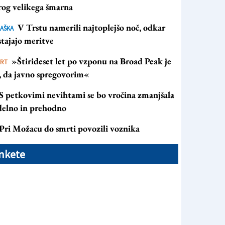
rog velikega šmarna
V Trstu namerili najtoplejšo noč, odkar
AŠKA
tajajo meritve
»Štirideset let po vzponu na Broad Peak je
ORT
s, da javno spregovorim«
S petkovimi nevihtami se bo vročina zmanjšala
 delno in prehodno
Pri Možacu do smrti povozili voznika
nkete