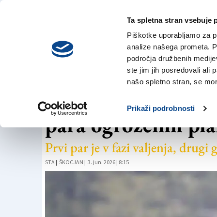
Ta spletna stran vsebuje 
VREME
sreda,
DANES
Piškotke uporabljamo za pr
5. avgusta 2026
analize našega prometa. Po
področja družbenih medijev,
ste jim jih posredovali ali 
NARAVA
našo spletno stran, se mora
Na območju Škocja
Prikaži podrobnosti
para ogroženih pla
Prvi par je v fazi valjenja, drugi
STA
|
ŠKOCJAN
|
3. jun. 2026 | 8:15