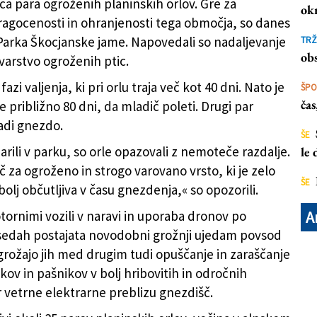
a para ogroženih planinskih orlov. Gre za
ok
ragocenosti in ohranjenosti tega območja, so danes
z Parka Škocjanske jame. Napovedali so nadaljevanje
TRŽ
ke jame / Matej Gamser
)
obs
varstvo ogroženih ptic.
 fazi valjenja, ki pri orlu traja več kot 40 dni. Nato je
ŠP
ča
 približno 80 dni, da mladič poleti. Drugi par
di gnezdo.
ŠE
rili v parku, so orle opazovali z nemoteče razdalje.
le
 za ogroženo in strogo varovano vrsto, ki je zelo
ŠE
bolj občutljiva v času gnezdenja,« so opozorili.
tornimi vozili v naravi in uporaba dronov po
A
sedah postajata novodobni grožnji ujedam povsod
grožajo jih med drugim tudi opuščanje in zaraščanje
kov in pašnikov v bolj hribovitih in odročnih
r vetrne elektrarne preblizu gnezdišč.