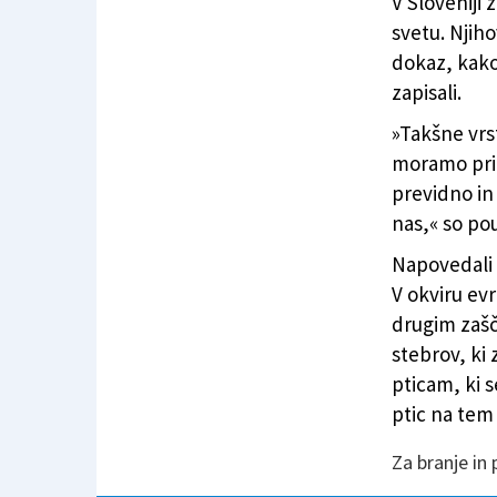
V Sloveniji 
svetu. Njiho
dokaz, kako
zapisali.
»Takšne vrs
moramo pri
previdno in
nas,« so pou
Napovedali 
V okviru ev
drugim zašč
stebrov, ki 
pticam, ki s
ptic na tem
Za branje in