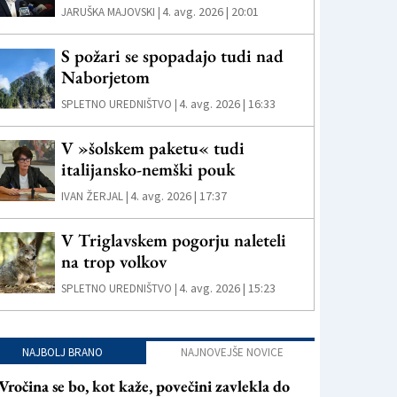
4. avg. 2026 | 20:01
JARUŠKA MAJOVSKI |
S požari se spopadajo tudi nad
Naborjetom
4. avg. 2026 | 16:33
SPLETNO UREDNIŠTVO |
V »šolskem paketu« tudi
italijansko-nemški pouk
4. avg. 2026 | 17:37
IVAN ŽERJAL |
V Triglavskem pogorju naleteli
na trop volkov
4. avg. 2026 | 15:23
SPLETNO UREDNIŠTVO |
NAJBOLJ BRANO
NAJNOVEJŠE NOVICE
Vročina se bo, kot kaže, povečini zavlekla do