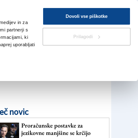
Prijava
Dovoli vse piškotke
medijev in za
Iskanje
V Kioskih
i partnerji s
Prilagodi
ormacijami, ki
naprej uporabljati
eč novic
Proračunske postavke za
jezikovne manjšine se krčijo