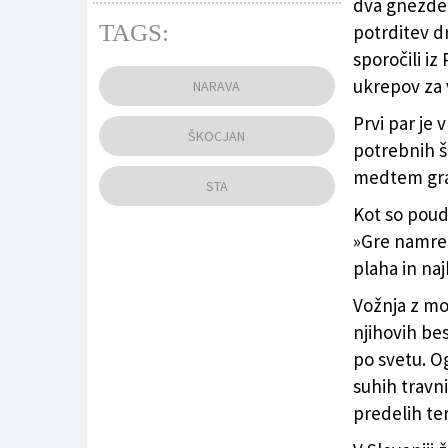
dva gnezdeč
TAGS:
potrditev d
sporočili i
Eden od škocjanskih orlov
(
FB Parl Škocjans
ukrepov za 
NARAVA
Prvi par je v
ŠKOCJAN
potrebnih še
medtem gra
STA
Kot so pouda
»Gre namreč
plaha in naj
Vožnja z mo
njihovih be
po svetu. O
suhih travni
predelih te