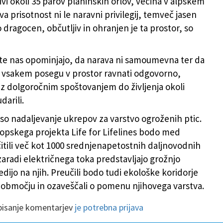
živi okoli 35 parov planinskih orlov, večina v alpskem
va prisotnost ni le naravni privilegij, temveč jasen
 dragocen, občutljiv in ohranjen je ta prostor, so
te nas opominjajo, da narava ni samoumevna ter da
 vsakem posegu v prostor ravnati odgovorno,
 z dolgoročnim spoštovanjem do življenja okoli
darili.
so nadaljevanje ukrepov za varstvo ogroženih ptic.
ropskega projekta Life for Lifelines bodo med
itili več kot 1000 srednjenapetostnih daljnovodnih
zaradi električnega toka predstavljajo grožnjo
edijo na njih. Preučili bodo tudi ekološke koridorje
 območju in ozaveščali o pomenu njihovega varstva.
 pisanje komentarjev
je potrebna prijava