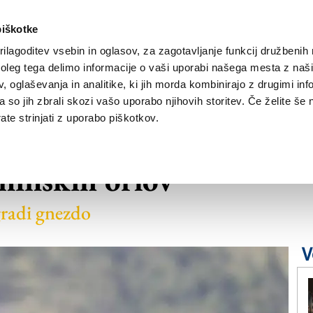
piškotke
ilagoditev vsebin in oglasov, za zagotavljanje funkcij družbenih 
leg tega delimo informacije o vaši uporabi našega mesta z našim
NOVICE
TRŽAŠKA
GORIŠKA
KULTURA
ŠPORT
ŠE
 oglaševanja in analitike, ki jih morda kombinirajo z drugimi inf
pa so jih zbrali skozi vašo uporabo njihovih storitev. Če želite še 
te strinjati z uporabo piškotkov.
nskih jam gnezdita
ninskih orlov
 gradi gnezdo
V