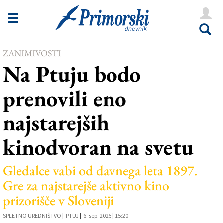
Novice
Tržaška
ZANIMIVOSTI
Goriška
Na Ptuju bodo
Kultura
prenovili eno
Šport
najstarejših
Še
kinodvoran na svetu
Vreme
V Kioskih
Gledalce vabi od davnega leta 1897.
Gre za najstarejše aktivno kino
prizorišče v Sloveniji
Uredništvo
SPLETNO UREDNIŠTVO
|
PTUJ
|
6. sep. 2025 | 15:20
Oglasi