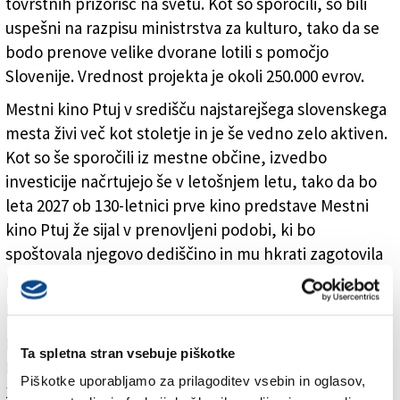
tovrstnih prizorišč na svetu. Kot so sporočili, so bili
uspešni na razpisu ministrstva za kulturo, tako da se
bodo prenove velike dvorane lotili s pomočjo
Slovenije. Vrednost projekta je okoli 250.000 evrov.
Mestni kino Ptuj v središču najstarejšega slovenskega
mesta živi več kot stoletje in je še vedno zelo aktiven.
Kot so še sporočili iz mestne občine, izvedbo
investicije načrtujejo še v letošnjem letu, tako da bo
leta 2027 ob 130-letnici prve kino predstave Mestni
kino Ptuj že sijal v prenovljeni podobi, ki bo
spoštovala njegovo dediščino in mu hkrati zagotovila
prihodnost.
Le leto po izumu bratov Lumiere
Ptujski mestni kino je s svojo zgodovino izjemen, saj je
Ta spletna stran vsebuje piškotke
bila v njem prva predstava predvajana že 3. marca
Piškotke uporabljamo za prilagoditev vsebin in oglasov,
1897, le nekaj več kot leto po tem, ko sta brata