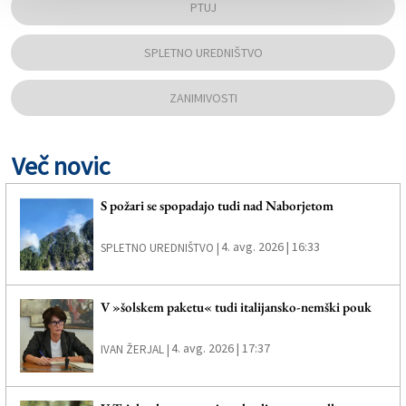
PTUJ
SPLETNO UREDNIŠTVO
ZANIMIVOSTI
Več novic
S požari se spopadajo tudi nad Naborjetom
4. avg. 2026 | 16:33
SPLETNO UREDNIŠTVO |
V »šolskem paketu« tudi italijansko-nemški pouk
4. avg. 2026 | 17:37
IVAN ŽERJAL |