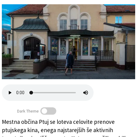
Založnik
Zadruga PD
Naročnine
Dark Theme
Mestna občina Ptuj se loteva celovite prenove
ptujskega kina, enega najstarejših še aktivnih
Ptujska kinodvorana (MESTNI KINO PTUJ)