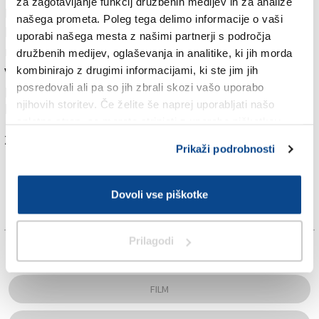
za zagotavljanje funkcij družbenih medijev in za analize
Lumiere svetu predstavila svoj izum, kinematograf,
našega prometa. Poleg tega delimo informacije o vaši
kar ga uvršča med najstarejše še aktivne kinodvorane
uporabi našega mesta z našimi partnerji s področja
na svetu. Zaradi svoje dolgoživosti in kulturne
družbenih medijev, oglaševanja in analitike, ki jih morda
vrednosti je znan kot najstarejše aktivno kino
kombinirajo z drugimi informacijami, ki ste jim jih
posredovali ali pa so jih zbrali skozi vašo uporabo
prizorišče v Sloveniji. Deluje kot umetniški kino in
njihovih storitev. Če želite še naprej uporabljati našo
kulturni center.
spletno stran, se morate strinjati z uporabo piškotkov.
Za branje in pisanje komentarjev
je potrebna prijava
Prikaži podrobnosti
Dovoli vse piškotke
Prilagodi
TAGS:
FILM