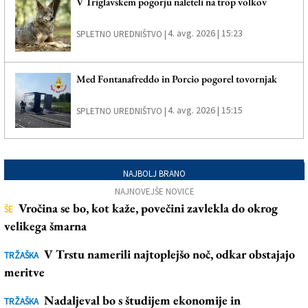
V Triglavskem pogorju naleteli na trop volkov
4. avg. 2026 | 15:23
SPLETNO UREDNIŠTVO |
Med Fontanafreddo in Porcio pogorel tovornjak
4. avg. 2026 | 15:15
SPLETNO UREDNIŠTVO |
NAJBOLJ BRANO
NAJNOVEJŠE NOVICE
Vročina se bo, kot kaže, povečini zavlekla do okrog
ŠE
velikega šmarna
V Trstu namerili najtoplejšo noč, odkar obstajajo
TRŽAŠKA
meritve
Nadaljeval bo s študijem ekonomije in
TRŽAŠKA