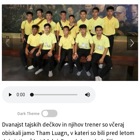
Založnik
Zadruga PD
Naročnine
Dark Theme
Dvanajst tajskih dečkov in njihov trener so včeraj
obiskali jamo Tham Luagn, v kateri so bili pred letom
Tajski dečki so se po enem letu spet vrnil v jamo (AP)