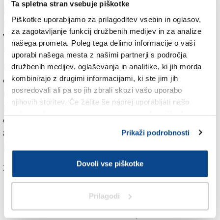
Ta spletna stran vsebuje piškotke
poplavilo, so v njej ostali ujeti več kot dva tedna, rešili
Piškotke uporabljamo za prilagoditev vsebin in oglasov,
pa so jih v za Tajsko doslej največji reševalni operaciji,
za zagotavljanje funkcij družbenih medijev in za analize
v kateri je sodelovalo več tisoč ljudi iz več držav. Pri
našega prometa. Poleg tega delimo informacije o vaši
reševanju je življenje izgubil tajski potapljač.
uporabi našega mesta z našimi partnerji s področja
Devetnajstdnevno dramatično reševanje dečkov,
družbenih medijev, oglaševanja in analitike, ki jih morda
kombinirajo z drugimi informacijami, ki ste jim jih
članov lokalnega mladinskega nogometnega kluba, in
posredovali ali pa so jih zbrali skozi vašo uporabo
njihovega nogometnega trenerja, je pritegnilo veliko
njihovih storitev. Če želite še naprej uporabljati našo
pozornost po vsem svetu. Vsak od njih naj bi
spletno stran, se morate strinjati z uporabo piškotkov.
domnevno zaslužil tudi po tri milijone bahtov (okoli
85.600 evrov) za dogovor z Netflixom, ki namerava
Prikaži podrobnosti
posneti serijo o njihovi rešitvi.
Dovoli vse piškotke
Za branje in pisanje komentarjev
je potrebna prijava
Prilagodi