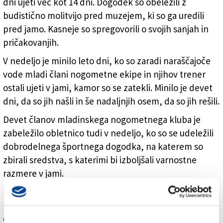
dni ujeti več kot 14 dni. Dogodek so obeležili z
budistično molitvijo pred muzejem, ki so ga uredili
pred jamo. Kasneje so spregovorili o svojih sanjah in
pričakovanjih.
V nedeljo je minilo leto dni, ko so zaradi naraščajoče
vode mladi člani nogometne ekipe in njihov trener
ostali ujeti v jami, kamor so se zatekli. Minilo je devet
dni, da so jih našli in še nadaljnjih osem, da so jih rešili.
Devet članov mladinskega nogometnega kluba je
zabeležilo obletnico tudi v nedeljo, ko so se udeležili
dobrodelnega športnega dogodka, na katerem so
zbirali sredstva, s katerimi bi izboljšali varnostne
razmere v jami.
Dečki, danes stari med 12 in 17 let, so jamo Tham
Luang-Khun Nam Nang Non, 1000 kilometrov severno
od Bangkoka, obiskali 23. junija 2018. Ker jo je