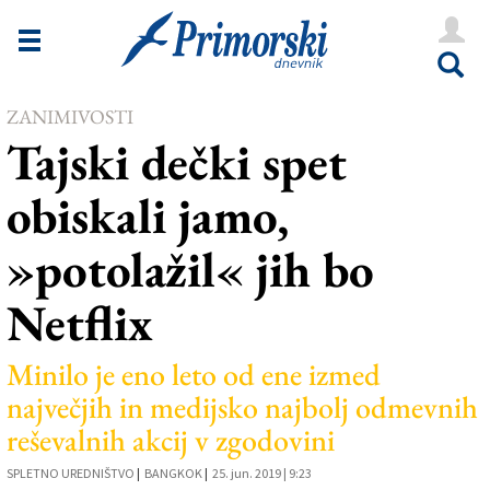
Novice
Tržaška
ZANIMIVOSTI
Goriška
Tajski dečki spet
Kultura
obiskali jamo,
Šport
»potolažil« jih bo
Še
Netflix
Vreme
V Kioskih
Minilo je eno leto od ene izmed
največjih in medijsko najbolj odmevnih
reševalnih akcij v zgodovini
Uredništvo
SPLETNO UREDNIŠTVO
|
BANGKOK
|
25. jun. 2019 | 9:23
Oglasi