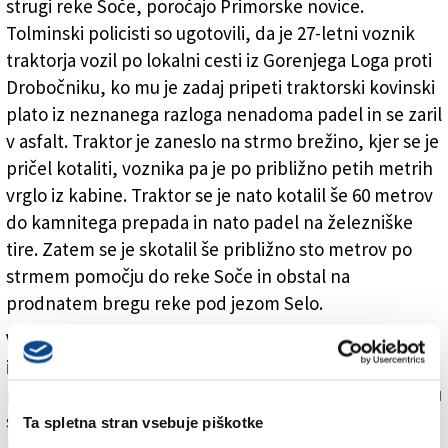
strugi reke Soče, poročajo Primorske novice.
Tolminski policisti so ugotovili, da je 27-letni voznik
traktorja vozil po lokalni cesti iz Gorenjega Loga proti
Drobočniku, ko mu je zadaj pripeti traktorski kovinski
plato iz neznanega razloga nenadoma padel in se zaril
v asfalt. Traktor je zaneslo na strmo brežino, kjer se je
pričel kotaliti, voznika pa je po približno petih metrih
vrglo iz kabine. Traktor se je nato kotalil še 60 metrov
do kamnitega prepada in nato padel na železniške
tire. Zatem se je skotalil še približno sto metrov po
strmem pomočju do reke Soče in obstal na
prodnatem bregu reke pod jezom Selo.
Voznika so na kraju oskrbeli reševalci NMP ZD Tolmin
in ga z reševalnim vozilom odpeljali na nadaljnji
preventivni pregled v šempetrsko bolnišnico. Na kraju
so policistom in reševalcem pomoč nudili tudi gasilci
Ta spletna stran vsebuje piškotke