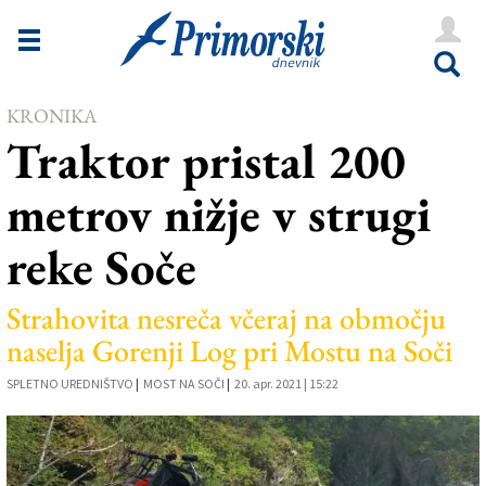
Novice
Tržaška
KRONIKA
Goriška
Traktor pristal 200
Kultura
metrov nižje v strugi
Šport
reke Soče
Še
Vreme
Strahovita nesreča včeraj na območju
naselja Gorenji Log pri Mostu na Soči
V Kioskih
SPLETNO UREDNIŠTVO
|
MOST NA SOČI
|
20. apr. 2021 | 15:22
Uredništvo
Oglasi