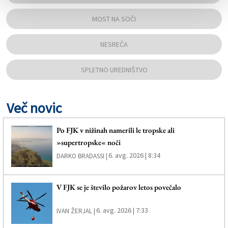
MOST NA SOČI
NESREČA
SPLETNO UREDNIŠTVO
Več novic
Po FJK v nižinah namerili le tropske ali
»supertropske« noči
6. avg. 2026 | 8:34
DARKO BRADASSI |
V FJK se je število požarov letos povečalo
6. avg. 2026 | 7:33
IVAN ŽERJAL |