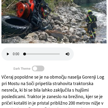
Založnik
Zadruga PD
Naročnine
Dark Theme
Včeraj popoldne se je na območju naselja Gorenji Log
pri Mostu na Soči pripetila strahovita traktorska
Ostanki traktorja (PGD TOLMIN)
nesreča, ki bi se bila lahko zaključila s hujšimi
posledicami. Traktor je zaneslo na brežino, kjer se je
pričel kotaliti in je pristal približno 200 metrov nižje v