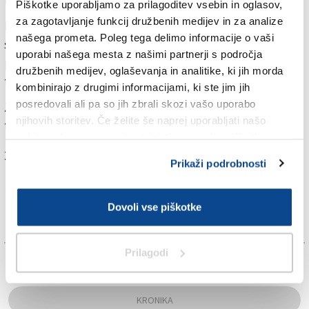
PGD Tolmin, ki so zavarovali kraj nezgode.
Piškotke uporabljamo za prilagoditev vsebin in oglasov,
za zagotavljanje funkcij družbenih medijev in za analize
Nastalo škodo na železniški infrastrukturi pristojne
našega prometa. Poleg tega delimo informacije o vaši
službe še ocenjujejo, saj so se poškodovali leseni
uporabi našega mesta z našimi partnerji s področja
pragovi na železnici, kovinska ograja ter
družbenih medijev, oglaševanja in analitike, ki jih morda
telekomunikacijski kabli.
kombinirajo z drugimi informacijami, ki ste jim jih
posredovali ali pa so jih zbrali skozi vašo uporabo
Zaradi strmega in težko dostopnega terena razbitine
njihovih storitev. Če želite še naprej uporabljati našo
traktorja še odstranjujejo.
spletno stran, se morate strinjati z uporabo piškotkov.
Za branje in pisanje komentarjev
je potrebna prijava
Prikaži podrobnosti
Dovoli vse piškotke
Prilagodi
TAGS:
KRONIKA