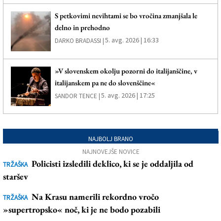
S petkovimi nevihtami se bo vročina zmanjšala le
delno in prehodno
5. avg. 2026 | 16:33
DARKO BRADASSI |
»V slovenskem okolju pozorni do italijanščine, v
italijanskem pa ne do slovenščine«
5. avg. 2026 | 17:25
SANDOR TENCE |
NAJBOLJ BRANO
NAJNOVEJŠE NOVICE
Policisti izsledili deklico, ki se je oddaljila od
TRŽAŠKA
staršev
Na Krasu namerili rekordno vročo
TRŽAŠKA
»supertropsko« noč, ki je ne bodo pozabili