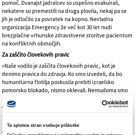
pomoč. Dvanajst jadralcev so uspešno evakuirali,
nekatere so premestili na druga plovila, nekaj pa se
jih je odločilo za povratek na kopno. Nevladna
organizacija Emergency že več kot 30 let nudi
brezplačne vrhunske zdravstvene storitve pacientom
na konfliktnih območjih.
Za zaščito človekovih pravic
»Naše vodilo je zaščita človekovih pravic, kot je
denimo pravica do zdravja. Ko smo izvedeli, da bo
humanitarna flotilja poskusila prebiti izraelsko
pomorsko blokado, nismo oklevali. Nemudoma smo
pristopili, saj se Palestincem odrekajo najosnovnejše
človekove pravice,« nam je povedal Luca Radaelli,
zdravstveni tehnik, ki je leta 2009 dal odpoved v
bolnišnici v Milanu in odpotoval na misijo v
Ta spletna stran vsebuje piškotke
afganistansko prestolnico Kabul. Pred slabim
Piškotke uporabljamo za prilagoditev vsebin in oglasov,