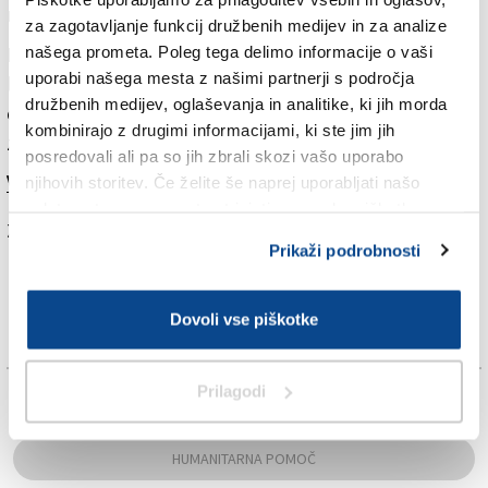
mesecem je tudi sam odplul proti Gazi.
za zagotavljanje funkcij družbenih medijev in za analize
našega prometa. Poleg tega delimo informacije o vaši
Reševalna ladja Life Support, na katero se je aprila
uporabi našega mesta z našimi partnerji s področja
letos vkrcal tudi Primorski dnevnik, se je humanitarne
družbenih medijev, oglaševanja in analitike, ki jih morda
odprave udeležila, da bi ostalim jadrnicam nudila
kombinirajo z drugimi informacijami, ki ste jim jih
zdravniško in logistično pomoč.
posredovali ali pa so jih zbrali skozi vašo uporabo
Več v današnjem (petkovem) Primorskem dnevniku
njihovih storitev. Če želite še naprej uporabljati našo
spletno stran, se morate strinjati z uporabo piškotkov.
Za branje in pisanje komentarjev
je potrebna prijava
Prikaži podrobnosti
Dovoli vse piškotke
Prilagodi
TAGS:
HUMANITARNA POMOČ