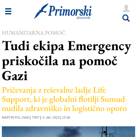
Novice
Tržaška
HUMANITARNA POMOČ
Goriška
Tudi ekipa Emergency
Kultura
priskočila na pomoč
Šport
Gazi
Še
Vreme
Pričevanja z reševalne ladje Life
Support, ki je globalni flotilji Sumud
V Kioskih
nudila zdravniško in logistično oporo
MARTIN POLJSAK
|
TRST
|
3. okt. 2025 | 13:56
Uredništvo
Oglasi