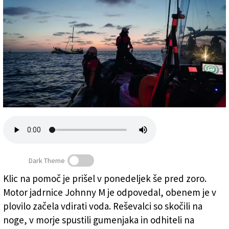
Založnik
Zadruga PD
Naročnine
Dark Theme
Klic na pomoč je prišel v ponedeljek še pred zoro.
Motor jadrnice Johnny M je odpovedal, obenem je v
Reševanje posadke jadrnice Johnny M Emergency
plovilo začela vdirati voda. Reševalci so skočili na
noge, v morje spustili gumenjaka in odhiteli na