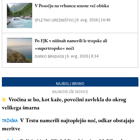
V Posočju na vrhuncu sezone več obiska
6. avg. 2026 | 16:46
SPLETNO UREDNIŠTVO |
Po FJK v nižinah namerili le tropske ali
»supertropske« noči
6. avg. 2026 | 8:34
DARKO BRADASSI |
NAJBOLJ BRANO
NAJNOVEJŠE NOVICE
Vročina se bo, kot kaže, povečini zavlekla do okrog
ŠE
velikega šmarna
V Trstu namerili najtoplejšo noč, odkar obstajajo
TRŽAŠKA
meritve