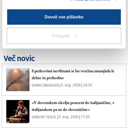
ČRNA KRONIKA
Dovoli vse piškotke
INDIJA
Prilagodi
SPLETNO UREDNIŠTVO
Več novic
S petkovimi nevihtami se bo vročina zmanjšala le
delno in prehodno
5. avg. 2026 | 16:33
DARKO BRADASSI |
»V slovenskem okolju pozorni do italijanščine, v
italijanskem pa ne do slovenščine«
5. avg. 2026 | 17:25
SANDOR TENCE |