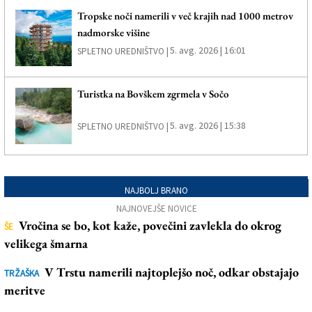
Tropske noči namerili v več krajih nad 1000 metrov
nadmorske višine
5. avg. 2026 | 16:01
SPLETNO UREDNIŠTVO |
Turistka na Bovškem zgrmela v Sočo
5. avg. 2026 | 15:38
SPLETNO UREDNIŠTVO |
NAJBOLJ BRANO
NAJNOVEJŠE NOVICE
Vročina se bo, kot kaže, povečini zavlekla do okrog
ŠE
velikega šmarna
V Trstu namerili najtoplejšo noč, odkar obstajajo
TRŽAŠKA
meritve