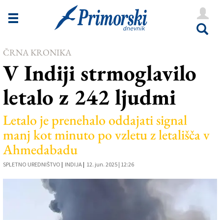
Novice
Tržaška
ČRNA KRONIKA
Goriška
V Indiji strmoglavilo
Kultura
letalo z 242 ljudmi
Šport
Še
Letalo je prenehalo oddajati signal
manj kot minuto po vzletu z letališča v
Vreme
Ahmedabadu
V Kioskih
SPLETNO UREDNIŠTVO
|
INDIJA
|
12. jun. 2025 | 12:26
Uredništvo
Oglasi