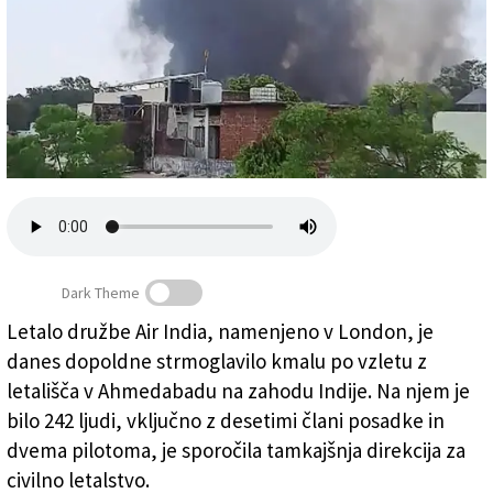
Založnik
Zadruga PD
Naročnine
Dark Theme
Letalo družbe Air India, namenjeno v London, je
danes dopoldne strmoglavilo kmalu po vzletu z
Prizorišče letalske nesreče v Ahmedabadu (ANSA)
letališča v Ahmedabadu na zahodu Indije. Na njem je
bilo 242 ljudi, vključno z desetimi člani posadke in
dvema pilotoma, je sporočila tamkajšnja direkcija za
civilno letalstvo.