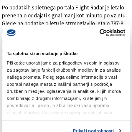
Po podatkih spletnega portala Flight Radar je letalo
prenehalo oddajati signal manj kot minuto po vzletu.
Glede na podatke o letu je strmoglavilo letalo 787-8
Dreamliner ameriškega proizvajalca Boeing.
Vodja družbe Air India Natarajan Chandrasekaran je
potrdil, da se je let AI171 »tragično ponesrečil« in ob
Ta spletna stran vsebuje piškotke
tem izrazil sožalje družinam in bližnjim
Piškotke uporabljamo za prilagoditev vsebin in oglasov,
ponesrečencev.
za zagotavljanje funkcij družbenih medijev in za analize
našega prometa. Poleg tega delimo informacije o vaši
Za branje in pisanje komentarjev
je potrebna prijava
uporabi našega mesta z našimi partnerji s področja
družbenih medijev, oglaševanja in analitike, ki jih morda
kombinirajo z drugimi informacijami, ki ste jim jih
posredovali ali pa so jih zbrali skozi vašo uporabo
njihovih storitev. Če želite še naprej uporabljati našo
spletno stran, se morate strinjati z uporabo piškotkov.
TAGS:
Prikaži podrobnosti