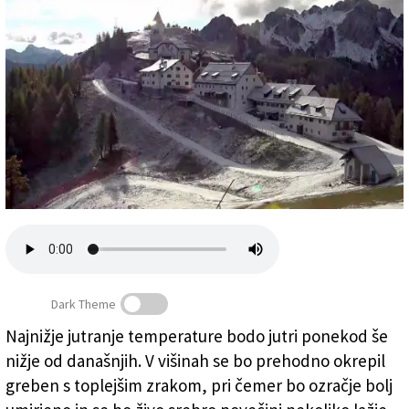
Založnik
Zadruga PD
Naročnine
Dark Theme
Najnižje jutranje temperature bodo jutri ponekod še
13. oktobra 2021 je Višarje rahlo pobelil sneg
nižje od današnjih. V višinah se bo prehodno okrepil
(ARHIV/SPLETNA KAMERA PROMOTURISMO.FVG)
greben s toplejšim zrakom, pri čemer bo ozračje bolj