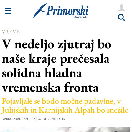
Novice
Tržaška
VREME
Goriška
V nedeljo zjutraj bo
Kultura
naše kraje prečesala
Šport
solidna hladna
Še
vremenska fronta
Vreme
V Kioskih
Pojavljale se bodo močne padavine, v
Julijskih in Karnijskih Alpah bo snežilo
Uredništvo
DARKO BRADASSI
|
FJK
|
3. okt. 2025 | 18:43
Oglasi