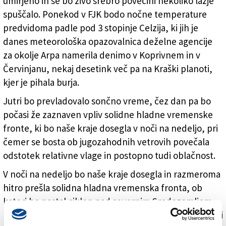
umirjeno in se bo živo srebro povečini nekoliko lažje
spuščalo. Ponekod v FJK bodo nočne temperature
predvidoma padle pod 3 stopinje Celzija, ki jih je
danes meteorološka opazovalnica deželne agencije
za okolje Arpa namerila denimo v Koprivnem in v
Červinjanu, nekaj desetink več pa na Kraški planoti,
kjer je pihala burja.
Jutri bo prevladovalo sončno vreme, čez dan pa bo
počasi že zaznaven vpliv solidne hladne vremenske
fronte, ki bo naše kraje dosegla v noči na nedeljo, pri
čemer se bosta ob jugozahodnih vetrovih povečala
odstotek relativne vlage in postopno tudi oblačnost.
V noči na nedeljo bo naše kraje dosegla in razmeroma
hitro prešla solidna hladna vremenska fronta, ob
kateri bo nastal ciklon nad severnim Sredozemljem.
Dogajanje bo, kot kaže, kar burno. V drugem delu noči