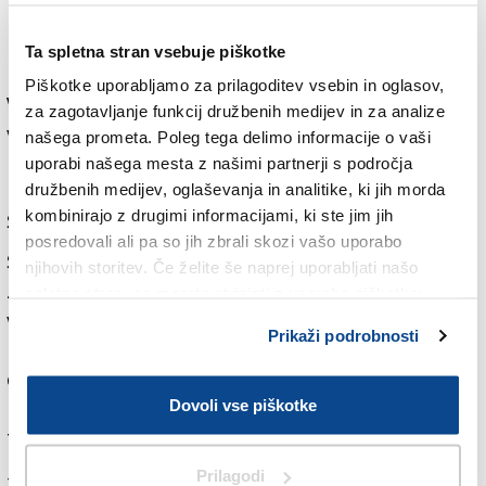
na nedeljo se bodo pojavljale padavine, ki bodo
povečini močne do obilne, nastajale bodo tudi
Ta spletna stran vsebuje piškotke
nevihte. Količine dežja bodo ponekod precejšnje.
Piškotke uporabljamo za prilagoditev vsebin in oglasov,
V Karnijskih in Julijskih Alpah, sprva nad nadmorsko
za zagotavljanje funkcij družbenih medijev in za analize
višino okrog 1500 metrov, nato predvidoma tudi nižje,
našega prometa. Poleg tega delimo informacije o vaši
bo snežilo. Po zdajšnjih izračunih bi v Julijskih Alpah
uporabi našega mesta z našimi partnerji s področja
lahko padlo okrog 5 do največ 10 centimetrov snega.
družbenih medijev, oglaševanja in analitike, ki jih morda
kombinirajo z drugimi informacijami, ki ste jim jih
Sneg bo, kot kaže, med drugim pobelil Višarje.
posredovali ali pa so jih zbrali skozi vašo uporabo
Sredi nedeljskega dopoldneva bo vremenska fronta
njihovih storitev. Če želite še naprej uporabljati našo
že zapuščala severne gorate predele FJK, nato se bo
spletno stran, se morate strinjati z uporabo piškotkov.
vreme postopno izboljšalo tudi drugod. V
Prikaži podrobnosti
popoldanskih urah se bo vsaj delno razjasnilo po vsej
deželi, nazadnje na Tržaškem. Za fronto bo zapihala
Dovoli vse piškotke
močna burja. V nedeljo popoldan bo že več sonca,
toda bo vetrovno.
Prilagodi
Za branje in pisanje komentarjev
je potrebna prijava