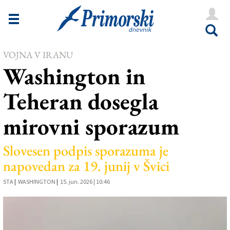
Novice
Tržaška
VOJNA V IRANU
Goriška
Washington in
Kultura
Teheran dosegla
Šport
mirovni sporazum
Še
Vreme
Slovesen podpis sporazuma je
napovedan za 19. junij v Švici
V Kioskih
STA
|
WASHINGTON
|
15. jun. 2026 | 10:46
Uredništvo
Oglasi