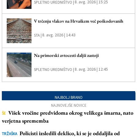
8. avg. 2026 | 15:25
SPLETNO UREDNIŠTVO |
V trčenju vlakov na Hrvaškem več poškodovanih
8. avg. 2026 | 14:43
STA |
Na primorski avtocesti daljši zastoji
8. avg. 2026 | 12:45
SPLETNO UREDNIŠTVO |
NAJBOLJ BRANO
NAJNOVEJŠE NOVICE
Višek vročine predvidoma okrog velikega šmarna, nato
ŠE
verjetna sprememba
Policisti izsledili deklico, ki se je oddaljila od
TRŽAŠKA