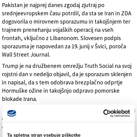
Pakistan je najprej danes zgodaj zjutraj po
srednjeevropskem času potrdil, da sta se Iran in ZDA
dogovorila o mirovnem sporazumu in takojšnjem ter
trajnem prenehanju vojaških operacij na vseh
frontah, vključno z Libanonom. Slovesen podpis
sporazuma je napovedan za 19. junij v Švici, poroča
Wall Street Journal.
Trump je na družbenem omrežju Truth Social na svoj
rojstni dan v nedeljo objavil, da je sporazum sklenjen
in napisal, da s tem odobrava brezplačno odprtje
Hormuške ožine in takojšnjo odpravo pomorske
blokade Irana.
Kmalu zatem je Garibabadi v televizijskem komentarju
dejal, da sporazum takoj končuje vojno med
državama, ki bosta v dveh mesecih dokončali
pogovore o končnem sporazumu, poroča francoska
Ta spletna stran vsebuje piškotke