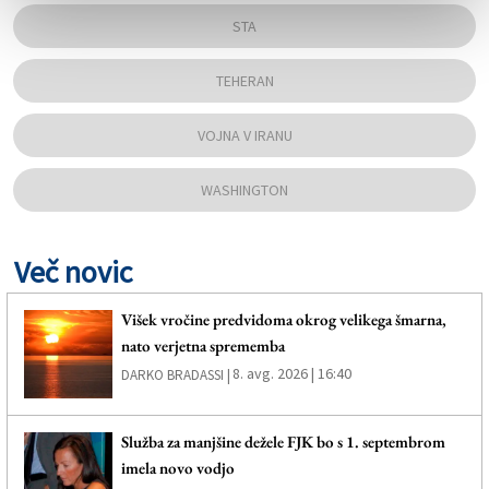
STA
TEHERAN
VOJNA V IRANU
WASHINGTON
Več novic
Višek vročine predvidoma okrog velikega šmarna,
nato verjetna sprememba
8. avg. 2026 | 16:40
DARKO BRADASSI |
Služba za manjšine dežele FJK bo s 1. septembrom
imela novo vodjo