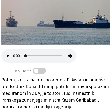
Založnik
Zadruga PD
Naročnine
Dark Theme
Potem, ko sta najprej posrednik Pakistan in ameriški
Sporazum predvideva, da bo Hormuška ožina
predsednik Donald Trump potrdila mirovni sporazum
brezplačno odprta (ANSA)
med Iranom in ZDA, je to storil tudi namestnik
iranskega zunanjega ministra Kazem Garibabadi,
poročajo ameriški mediji in agencije.