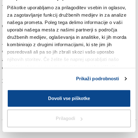
tiskovna agencija AFP. ZDA in Izrael sta 28. februarja
Piškotke uporabljamo za prilagoditev vsebin in oglasov,
napadla Iran.
za zagotavljanje funkcij družbenih medijev in za analize
našega prometa. Poleg tega delimo informacije o vaši
Cene nafte so po potrditvi sporazuma nemudoma
uporabi našega mesta z našimi partnerji s področja
padle, poroča televizija CNN. Nafta vrste brent so
družbenih medijev, oglaševanja in analitike, ki jih morda
zgodaj zjutraj po srednjeevropskem času padle za
kombinirajo z drugimi informacijami, ki ste jim jih
okrog 3,9 odstotka na okrog 84 dolarjev za sod. Cena
posredovali ali pa so jih zbrali skozi vašo uporabo
ameriške surove nafte pa je padla za 4,8 odstotka na
njihovih storitev. Če želite še naprej uporabljati našo
okrog 81 dolarjev za sod, poroča CNN.
spletno stran, se morate strinjati z uporabo piškotkov.
Prikaži podrobnosti
Za branje in pisanje komentarjev
je potrebna prijava
Dovoli vse piškotke
Prilagodi
TAGS: