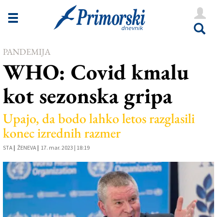
Novice
Tržaška
PANDEMIJA
Goriška
WHO: Covid kmalu
Kultura
kot sezonska gripa
Šport
Še
Upajo, da bodo lahko letos razglasili
konec izrednih razmer
Vreme
STA
|
ŽENEVA
|
17. mar. 2023 | 18:19
V Kioskih
Uredništvo
Oglasi