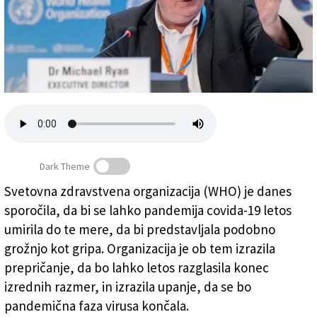
Založnik
Zadruga PD
Naročnine
Dark Theme
Svetovna zdravstvena organizacija (WHO) je danes
sporočila, da bi se lahko pandemija covida-19 letos
Direktor WHO za izredne razmere Michael Ryan (ANSA)
umirila do te mere, da bi predstavljala podobno
grožnjo kot gripa. Organizacija je ob tem izrazila
prepričanje, da bo lahko letos razglasila konec
izrednih razmer, in izrazila upanje, da se bo
pandemična faza virusa končala.