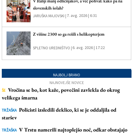
V Italiji manj odličnjakov, a več pohval: kako pa na
slovenskih šolah?
7. avg. 2026 | 6:31
JARUŠKA MAJOVSKI |
Z višine 2300 so ga rešili s helikopterjem
6. avg. 2026 | 17:22
SPLETNO UREDNIŠTVO |
NAJBOLJ BRANO
NAJNOVEJŠE NOVICE
Vročina se bo, kot kaže, povečini zavlekla do okrog
ŠE
velikega šmarna
Policisti izsledili deklico, ki se je oddaljila od
TRŽAŠKA
staršev
V Trstu namerili najtoplejšo noč, odkar obstajajo
TRŽAŠKA