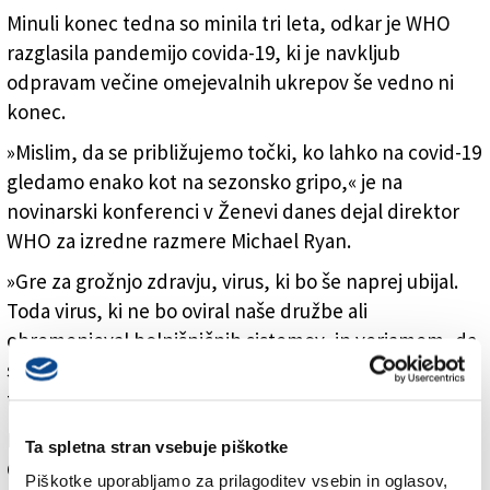
Minuli konec tedna so minila tri leta, odkar je WHO
razglasila pandemijo covida-19, ki je navkljub
odpravam večine omejevalnih ukrepov še vedno ni
konec.
»Mislim, da se približujemo točki, ko lahko na covid-19
gledamo enako kot na sezonsko gripo,« je na
novinarski konferenci v Ženevi danes dejal direktor
WHO za izredne razmere Michael Ryan.
»Gre za grožnjo zdravju, virus, ki bo še naprej ubijal.
Toda virus, ki ne bo oviral naše družbe ali
obremenjeval bolnišničnih sistemov, in verjamem, da
se bo to zgodilo letos,« je po poročanju francoske
tiskovne agencije AFP povedal Ryan.
Po besedah vodje WHO Tedrosa Adhanoma
Ta spletna stran vsebuje piškotke
Ghebreyesusa je svet zdaj v veliko boljšem položaju,
Piškotke uporabljamo za prilagoditev vsebin in oglasov,