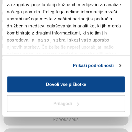
kot je bil kadar koli med pandemijo.
za zagotavljanje funkcij družbenih medijev in za analize
našega prometa. Poleg tega delimo informacije o vaši
WHO je zaradi covida januarja 2020 razglasila izredno
uporabi našega mesta z našimi partnerji s področja
stanje zaskrbljenosti za mednarodno javno zdravje
družbenih medijev, oglaševanja in analitike, ki jih morda
(PHEIC). Toda šele ko je Tedros 11. marca tega leta
kombinirajo z drugimi informacijami, ki ste jim jih
poslabšanje razmer zaradi covida označil za
posredovali ali pa so jih zbrali skozi vašo uporabo
pandemijo, so se številne države zavedle nevarnosti.
njihovih storitev. Če želite še naprej uporabljati našo
spletno stran, se morate strinjati z uporabo piškotkov.
Za branje in pisanje komentarjev
je potrebna prijava
Prikaži podrobnosti
Dovoli vse piškotke
TAGS:
Prilagodi
KORONAVIRUS