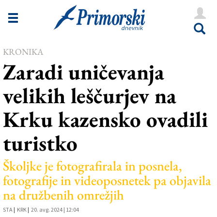
Novice
Tržaška
KRONIKA
Goriška
Zaradi uničevanja
Kultura
velikih leščurjev na
Šport
Krku kazensko ovadili
Še
turistko
Vreme
V Kioskih
Školjke je fotografirala in posnela,
fotografije in videoposnetek pa objavila
na družbenih omrežjih
Uredništvo
STA
|
KRK
|
20. avg. 2024 | 12:04
Oglasi