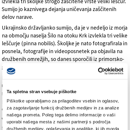
izvlekla tri školjke strogo zaščitene vrste veliki leščur.
Sumijo jo kaznivega dejanja uničevanja zaščitenih
delov narave.
Ukrajinsko državljanko sumijo, da je v nedeljo iz morja
na območju naselja Šilo na otoku Krk izvlekla tri velike
leščurje (pinna nobilis). Školjke je nato fotografirala in
posnela, fotografije in videoposnetek pa objavila na
družbenih omrežjih, so danes sporočili iz primorsko-
goranske policijske uprave.
Krški policisti so med kriminalistično preiskavo še
ugotovili, da je školjke potem vrnila v morje. Zaradi
Ta spletna stran vsebuje piškotke
suma, da je nezakonito posedovala velike leščurje, so
proti njej vložili kazensko ovadbo na pristojno
Piškotke uporabljamo za prilagoditev vsebin in oglasov,
za zagotavljanje funkcij družbenih medijev in za analize
državno tožilstvo.
našega prometa. Poleg tega delimo informacije o vaši
Veliki leščur je zavarovana vrsta školjke in je
uporabi našega mesta z našimi partnerji s področja
sredozemski endemit. Je največja školjka v
družbenih medijev, oglaševanja in analitike, ki jih morda