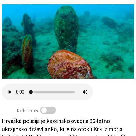
Založnik
Zadruga PD
Naročnine
Dark Theme
Hrvaška policija je kazensko ovadila 36-letno
Primerki velikega leščurja na morskem dnu v Tržaškem
ukrajinsko državljanko, ki je na otoku Krk iz morja
zalivu (MIRAMARSKI REZERVAT)