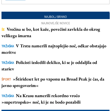
NAJBOLJ BRANO
NAJNOVEJŠE NOVICE
Vročina se bo, kot kaže, povečini zavlekla do okrog
ŠE
velikega šmarna
V Trstu namerili najtoplejšo noč, odkar obstajajo
TRŽAŠKA
meritve
Policisti izsledili deklico, ki se je oddaljila od
TRŽAŠKA
staršev
»Štirideset let po vzponu na Broad Peak je čas, da
ŠPORT
javno spregovorim«
Na Krasu namerili rekordno vročo
TRŽAŠKA
»supertropsko« noč, ki je ne bodo pozabili