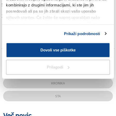
Sredozemlju, zraste lahko do 1,2 metra.
kombinirajo z drugimi informacijami, ki ste jim jih
posredovali ali pa so jih zbrali skozi vašo uporabo
Za branje in pisanje komentarjev
je potrebna prijava
njihovih storitev. Če želite še naprej uporabljati našo
spletno stran, se morate strinjati z uporabo piškotkov.
Prikaži podrobnosti
Dovoli vse piškotke
TAGS:
Prilagodi
KRK
KRONIKA
STA
Več novic