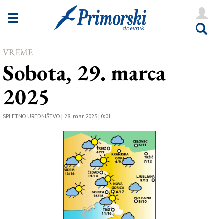
Novice
Tržaška
VREME
Goriška
Sobota, 29. marca
Kultura
2025
Šport
Še
SPLETNO UREDNIŠTVO
|
28. mar. 2025 | 0:01
Vreme
V Kioskih
Uredništvo
Oglasi