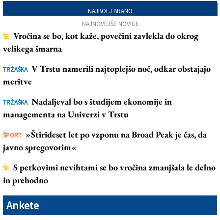
NAJBOLJ BRANO
NAJNOVEJŠE NOVICE
Vročina se bo, kot kaže, povečini zavlekla do okrog
ŠE
velikega šmarna
V Trstu namerili najtoplejšo noč, odkar obstajajo
TRŽAŠKA
meritve
Nadaljeval bo s študijem ekonomije in
TRŽAŠKA
managementa na Univerzi v Trstu
»Štirideset let po vzponu na Broad Peak je čas, da
ŠPORT
javno spregovorim«
S petkovimi nevihtami se bo vročina zmanjšala le delno
ŠE
in prehodno
Ankete