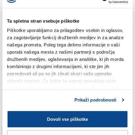
TAGS:
Ta spletna stran vsebuje piškotke
Piškotke uporabljamo za prilagoditev vsebin in oglasov,
za zagotavljanje funkcij družbenih medijev in za analize
BURJA
našega prometa. Poleg tega delimo informacije o vaši
uporabi našega mesta z našimi partnerji s področja
DAN
družbenih medijev, oglaševanja in analitike, ki jih morda
kombinirajo z drugimi informacijami, ki ste jim jih
MEJA
posredovali ali pa so jih zbrali skozi vašo uporabo
njihovih storitev. Če želite še naprej uporabljati našo
SPLETNO UREDNIŠTVO
spletno stran, se morate strinjati z uporabo piškotkov.
VREME
Prikaži podrobnosti
Več novic
Dovoli vse piškotke
Petek, 7. avgusta 2026