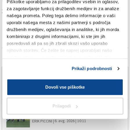
Piškotke uporabljamo za prilagoditev vsebin in oglasov,
za zagotavljanje funkcij družbenih medijev in za analize
Za branje in pisanje komentarjev
je potrebna prijava
našega prometa. Poleg tega delimo informacije o vaši
uporabi našega mesta z našimi partnerji s področja
družbenih medijev, oglaševanja in analitike, ki jih morda
kombinirajo z drugimi informacijami, ki ste jim jih
posredovali ali pa so jih zbrali skozi vašo uporabo
njihovih storitev. Če želite še naprej uporabljati našo
spletno stran, se morate strinjati z uporabo piškotkov.
Več novic
Prikaži podrobnosti
Trebensko igrišče bo ostalo v domačih rokah
Dovoli vse piškotke
6. avg. 2026 | 12:20
SPLETNO UREDNIŠTVO |
Prilagodi
Kriške lastovke želijo leteti visoko tudi v 2.
amaterski ligi
6. avg. 2026 | 10:11
ERIK PICCINI |