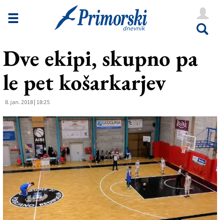
Novice
Tržaška
Dve ekipi, skupno pa
Goriška
le pet košarkarjev
Kultura
Šport
8. jan. 2018 | 18:25
Še
Vreme
V Kioskih
Uredništvo
Oglasi