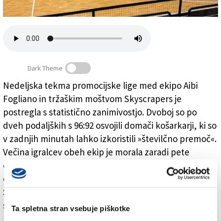
Založnik
Zadruga PD
Naročnine
Dark Theme
Nedeljska tekma promocijske lige med ekipo Aibi
Fogliano in tržaškim moštvom Skyscrapers je
Dve ekipi, skupno pa le pet košarkarjev
postregla s statistično zanimivostjo. Dvoboj so po
dveh podaljških s 96:92 osvojili domači košarkarji, ki so
v zadnjih minutah lahko izkoristili »številčno premoč«.
Večina igralcev obeh ekip je morala zaradi pete
osebne napake zapustiti igrišče, tako da je Fogliano
dvoboj sklenil s tremi igralci, Skyscrapers pa z dvema.
Sliko s tekme je objavila tudi priljubljena facebook
stran L'umiltà di chiamarsi minors, zbrala pa je
Ta spletna stran vsebuje piškotke
približno 2000 všečkov.