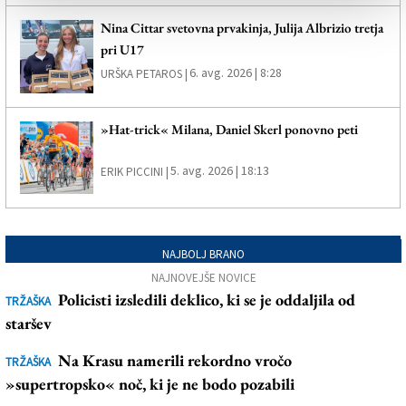
Nina Cittar svetovna prvakinja, Julija Albrizio tretja
pri U17
6. avg. 2026 | 8:28
URŠKA PETAROS |
»Hat-trick« Milana, Daniel Skerl ponovno peti
5. avg. 2026 | 18:13
ERIK PICCINI |
NAJBOLJ BRANO
NAJNOVEJŠE NOVICE
Policisti izsledili deklico, ki se je oddaljila od
TRŽAŠKA
staršev
Na Krasu namerili rekordno vročo
TRŽAŠKA
»supertropsko« noč, ki je ne bodo pozabili