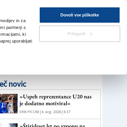
Prijava
Dovoli vse piškotke
medijev in za
Iskanje
V Kioskih
i partnerji s
Prilagodi
ormacijami, ki
naprej uporabljati
eč novic
»Uspeh reprezentance U20 nas
je dodatno motiviral«
4. avg. 2026 | 8:37
ERIK PICCINI |
»Štirideset let po vzponu na