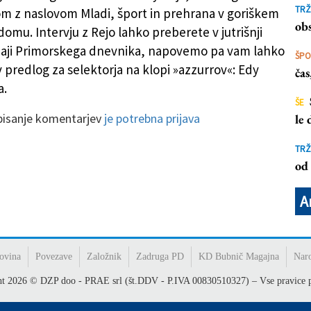
TRŽ
 z naslovom Mladi, šport in prehrana v goriškem
obs
omu. Intervju z Rejo lahko preberete v jutrišnji
zdaji Primorskega dnevnika, napovemo pa vam lahko
ŠP
v predlog za selektorja na klopi »azzurrov«: Edy
ča
a.
ŠE
 pisanje komentarjev
je potrebna prijava
le
TRŽ
od 
A
ovina
Povezave
Založnik
Zadruga PD
KD Bubnič Magajna
Nar
ht
2026
© DZP doo - PRAE srl (št.DDV - P.IVA 00830510327) – Vse pravice p