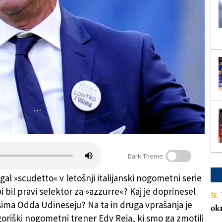
Dark Theme
al »scudetto« v letošnji italijanski nogometni serie
i bil pravi selektor za »azzurre«? Kaj je doprinesel
ŠE
ima Odda Udineseju? Na ta in druga vprašanja je
ok
goriški nogometni trener Edy Reja, ki smo ga zmotili