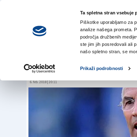
Ta spletna stran vsebuje 
VREME
torek,
DANES
Piškotke uporabljamo za pr
4. avgusta 2026
analize našega prometa. Po
področja družbenih medijev,
ste jim jih posredovali ali 
Najboljši selektor z
našo spletno stran, se mora
Reja!«
Prikaži podrobnosti
6. feb. 2018 | 20:11