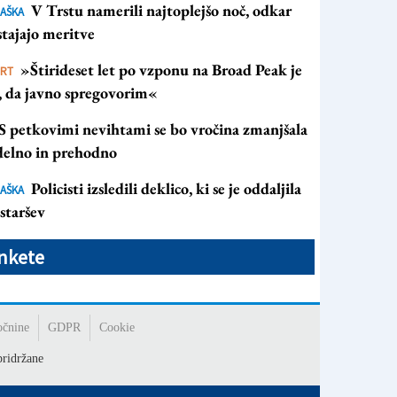
V Trstu namerili najtoplejšo noč, odkar
AŠKA
tajajo meritve
»Štirideset let po vzponu na Broad Peak je
ORT
s, da javno spregovorim«
S petkovimi nevihtami se bo vročina zmanjšala
 delno in prehodno
Policisti izsledili deklico, ki se je oddaljila
AŠKA
staršev
nkete
očnine
GDPR
Cookie
ridržane