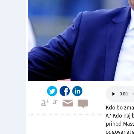
Kdo bo zmag
A? Kdo naj b
prihod Mass
odgovarjal 