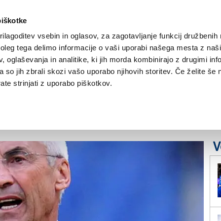
piškotke
ilagoditev vsebin in oglasov, za zagotavljanje funkcij družbenih 
leg tega delimo informacije o vaši uporabi našega mesta z našim
NOVICE
TRŽAŠKA
GORIŠKA
KULTURA
ŠPORT
ŠE
 oglaševanja in analitike, ki jih morda kombinirajo z drugimi inf
pa so jih zbrali skozi vašo uporabo njihovih storitev. Če želite še 
a Italijo? »Jaz, Edy
te strinjati z uporabo piškotkov.
V