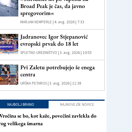
Broad Peak je čas, da javno
spregovorim«
4. avg. 2026 | 7:33
MARJAN KEMPERLE |
Jadranovec Igor Stjepanović
evropski prvak do 18 let
3. avg. 2026 | 10:55
SPLETNO UREDNIŠTVO |
Pri Zaletu potrebujejo še enega
centra
3. avg. 2026 | 11:38
URŠKA PETAROS |
NAJBOLJ BRANO
NAJNOVEJŠE NOVICE
Vročina se bo, kot kaže, povečini zavlekla do
rog velikega šmarna