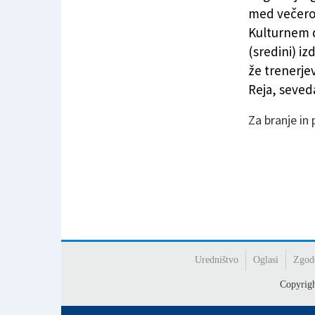
Najboljši selektor za Italijo? »Jaz, Edy Reja!«
med večerom
Kulturnem d
(sredini) i
že trenerje
Reja, seved
Za branje in
Uredništvo
Oglasi
Zgod
Copyrig