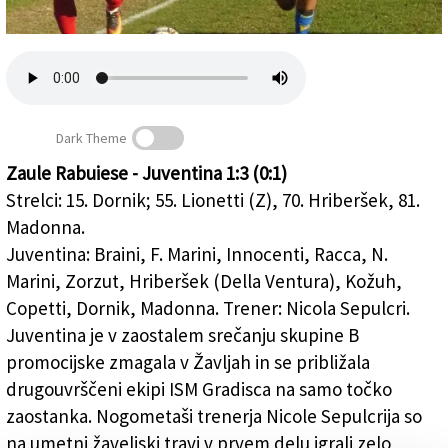
Založnik
Zadruga PD
Naročnine
Dark Theme
Zaule Rabuiese - Juventina 1:3 (0:1)
Strelci: 15. Dornik; 55. Lionetti (Z), 70. Hriberšek, 81.
Juventina bližja 2. mestu
Madonna.
Juventina: Braini, F. Marini, Innocenti, Racca, N.
Marini, Zorzut, Hriberšek (Della Ventura), Kožuh,
Copetti, Dornik, Madonna. Trener: Nicola Sepulcri.
Juventina je v zaostalem srečanju skupine B
promocijske zmagala v Žavljah in se približala
drugouvrščeni ekipi ISM Gradisca na samo točko
zaostanka. Nogometaši trenerja Nicole Sepulcrija so
na umetni žaveljski travi v prvem delu igrali zelo