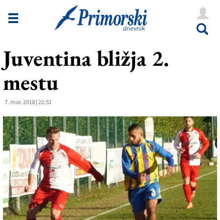
Novice
Tržaška
Juventina bližja 2.
Goriška
mestu
Kultura
Šport
7. mar. 2018 | 22:53
Še
Vreme
V Kioskih
Uredništvo
Oglasi