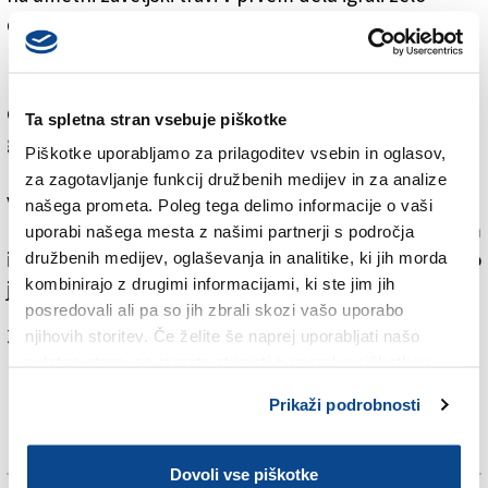
dobro. Povedli so v 15. minuti z lepim golom Jana
Dornika, ki je nato zadel tudi vratnico. Po odličnem
prvem polčasu so imeli štandreški rdeče-beli
dvajsetminutni »black-out«. Pobudo so prevzeli
Ta spletna stran vsebuje piškotke
gostitelji, ki so po desetih minutah izenačili z
Piškotke uporabljamo za prilagoditev vsebin in oglasov,
Lionettijem. Gostje so se nato prebudili in strnili svoje
za zagotavljanje funkcij družbenih medijev in za analize
vrste. Po golu Hriberška so prevzeli pobudo v svoje
našega prometa. Poleg tega delimo informacije o vaši
roke. Večkrat so se nevarno približali domačim vratom
uporabi našega mesta z našimi partnerji s področja
in tretjič so mrežo zatresli v zadnjem delu srečanja, ko
družbenih medijev, oglaševanja in analitike, ki jih morda
kombinirajo z drugimi informacijami, ki ste jim jih
je bil natančen Madonna.
posredovali ali pa so jih zbrali skozi vašo uporabo
Za branje in pisanje komentarjev
je potrebna prijava
njihovih storitev. Če želite še naprej uporabljati našo
spletno stran, se morate strinjati z uporabo piškotkov.
Prikaži podrobnosti
Dovoli vse piškotke