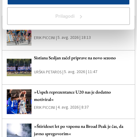
Več novic
Prilagodi
»Hat-trick« Milana, Daniel Skerl ponovno peti
5. avg. 2026 | 18:13
ERIK PICCINI |
Sistiana Sesljan začel priprave na novo sezono
5. avg. 2026 | 11:47
URŠKA PETAROS |
»Uspeh reprezentance U20 nas je dodatno
motiviral«
4. avg. 2026 | 8:37
ERIK PICCINI |
»Štirideset let po vzponu na Broad Peak je čas, da
javno spregovorim«