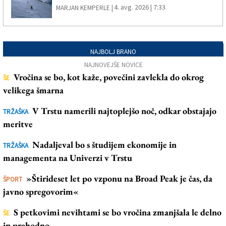
4. avg. 2026 | 7:33
MARJAN KEMPERLE |
NAJBOLJ BRANO
NAJNOVEJŠE NOVICE
Vročina se bo, kot kaže, povečini zavlekla do okrog
ŠE
velikega šmarna
V Trstu namerili najtoplejšo noč, odkar obstajajo
TRŽAŠKA
meritve
Nadaljeval bo s študijem ekonomije in
TRŽAŠKA
managementa na Univerzi v Trstu
»Štirideset let po vzponu na Broad Peak je čas, da
ŠPORT
javno spregovorim«
S petkovimi nevihtami se bo vročina zmanjšala le delno
ŠE
in prehodno