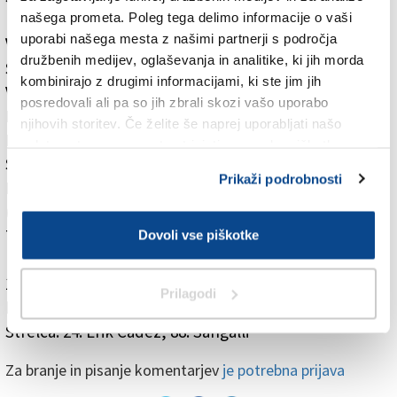
našega prometa. Poleg tega delimo informacije o vaši
uporabi našega mesta z našimi partnerji s področja
Vesna - Sistiana Sesljan 1:2 (0:2)
družbenih medijev, oglaševanja in analitike, ki jih morda
Strelci: 8. Cannone, 10. Sammartini, 61. Božičič
kombinirajo z drugimi informacijami, ki ste jim jih
Vesna: Zucca, Nabergoi, Bevilacqua, Renar, Zlatič,
posredovali ali pa so jih zbrali skozi vašo uporabo
Pazzaglini (Hujić), Antonič, Vasquez, Inchiostri,
njihovih storitev. Če želite še naprej uporabljati našo
Božičič, A. Kerpan. Trener: Paolo Soavi.
spletno stran, se morate strinjati z uporabo piškotkov.
Sistiana Sesljan: Gon, Crosato, Del Bello (Donato), Del
Prikaži podrobnosti
Rosso, Sessi, Basello, Sammartini, Petracci
(Nebichini), Cannone, Miklavec, Tawgui (Faroscih).
Trener: Alessandro Musolino.
Dovoli vse piškotke
1. AMATERSKA LIGA
Prilagodi
Mladost - Domio 2:0 (1:0)
Strelca: 24. Erik Cadez, 88. Sangalli
Za branje in pisanje komentarjev
je potrebna prijava