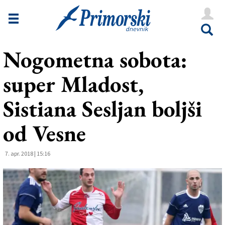
Novice
Tržaška
Nogometna sobota:
Goriška
super Mladost,
Kultura
Šport
Sistiana Sesljan boljši
Še
od Vesne
Vreme
7. apr. 2018 | 15:16
V Kioskih
Uredništvo
Oglasi