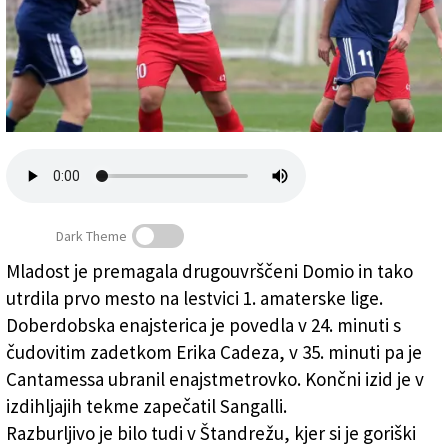
Založnik
Zadruga PD
Naročnine
Dark Theme
Mladost je premagala drugouvrščeni Domio in tako
Nogometna sobota: super Mladost, Sistiana Sesljan
utrdila prvo mesto na lestvici 1. amaterske lige.
boljši od Vesne
Doberdobska enajsterica je povedla v 24. minuti s
čudovitim zadetkom Erika Cadeza, v 35. minuti pa je
Cantamessa ubranil enajstmetrovko. Končni izid je v
izdihljajih tekme zapečatil Sangalli.
Razburljivo je bilo tudi v Štandrežu, kjer si je goriški