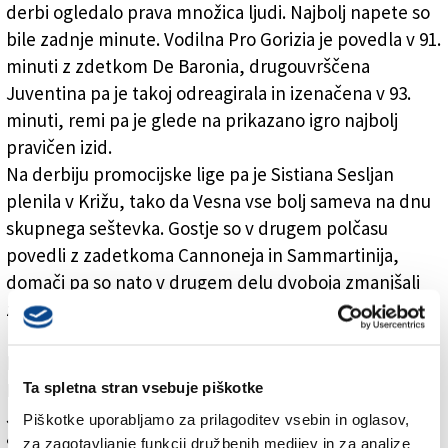
derbi ogledalo prava množica ljudi. Najbolj napete so
bile zadnje minute. Vodilna Pro Gorizia je povedla v 91.
minuti z zdetkom De Baronia, drugouvrščena
Juventina pa je takoj odreagirala in izenačena v 93.
minuti, remi pa je glede na prikazano igro najbolj
pravičen izid.
Na derbiju promocijske lige pa je Sistiana Sesljan
plenila v Križu, tako da Vesna vse bolj sameva na dnu
skupnega seštevka. Gostje so v drugem polčasu
povedli z zadetkoma Cannoneja in Sammartinija,
domači pa so nato v drugem delu dvoboja zmanjšali
zaostanek.
NOGOMET
PROMOCIJSKA LIGA
Ta spletna stran vsebuje piškotke
Juventina - Pro Gorizia 1:1 (0:0)
Piškotke uporabljamo za prilagoditev vsebin in oglasov,
Strelca: 91. De Baronio, 93. Zorzut
za zagotavljanje funkcij družbenih medijev in za analize