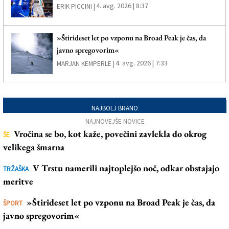
4. avg. 2026 | 8:37
ERIK PICCINI |
»Štirideset let po vzponu na Broad Peak je čas, da
javno spregovorim«
4. avg. 2026 | 7:33
MARJAN KEMPERLE |
NAJBOLJ BRANO
NAJNOVEJŠE NOVICE
Vročina se bo, kot kaže, povečini zavlekla do okrog
ŠE
velikega šmarna
V Trstu namerili najtoplejšo noč, odkar obstajajo
TRŽAŠKA
meritve
»Štirideset let po vzponu na Broad Peak je čas, da
ŠPORT
javno spregovorim«