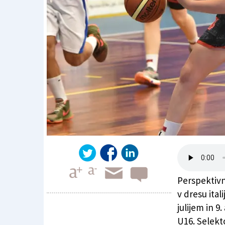
Perspektivn
v dresu ital
julijem in 
U16. Selekto