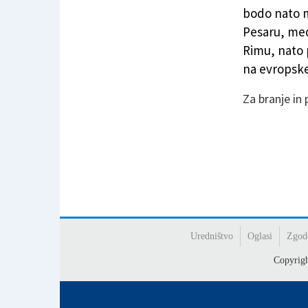
Anna Turel na pripravah za evropsko prvenstv
bodo nato m
Pesaru, med
Rimu, nato p
na evropske
Za branje in
Uredništvo
Oglasi
Zgod
Copyrig