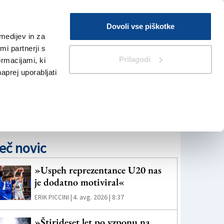
Prijava
Dovoli vse piškotke
medijev in za
Iskanje
V Kioskih
i partnerji s
Prilagodi
ormacijami, ki
naprej uporabljati
eč novic
»Uspeh reprezentance U20 nas
je dodatno motiviral«
4. avg. 2026 | 8:37
ERIK PICCINI |
»Štirideset let po vzponu na