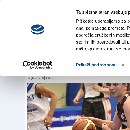
Ta spletna stran vsebuje 
VREME
sreda,
DANES
Piškotke uporabljamo za pr
5. avgusta 2026
analize našega prometa. Po
področja družbenih medijev,
ste jim jih posredovali ali 
Anna Turel na pri
našo spletno stran, se mora
prvenstvo
Prikaži podrobnosti
3. jul. 2018 | 19:12