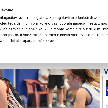
piškotke
ilagoditev vsebin in oglasov, za zagotavljanje funkcij družbenih 
leg tega delimo informacije o vaši uporabi našega mesta z našim
NOVICE
TRŽAŠKA
GORIŠKA
KULTURA
ŠPORT
ŠE
 oglaševanja in analitike, ki jih morda kombinirajo z drugimi inf
pa so jih zbrali skozi vašo uporabo njihovih storitev. Če želite še 
pravah za evropsko
te strinjati z uporabo piškotkov.
V