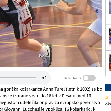
Dark Theme
a goriška košarkarica Anna Turel (letnik 2002) se bo
ijanske izbrane vrste do 16 let v Pesaru med 16.
ŠE
9. avgustom udeležila priprav za evropsko prvenstvo
ok
r Giovanni Lucchesi je vpoklical 16 košarkaric, ki