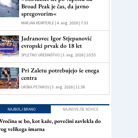
Broad Peak je čas, da javno
spregovorim«
4. avg. 2026 | 7:33
MARJAN KEMPERLE |
Jadranovec Igor Stjepanović
evropski prvak do 18 let
3. avg. 2026 | 10:55
SPLETNO UREDNIŠTVO |
Pri Zaletu potrebujejo še enega
centra
3. avg. 2026 | 11:38
URŠKA PETAROS |
NAJBOLJ BRANO
NAJNOVEJŠE NOVICE
Vročina se bo, kot kaže, povečini zavlekla do
rog velikega šmarna