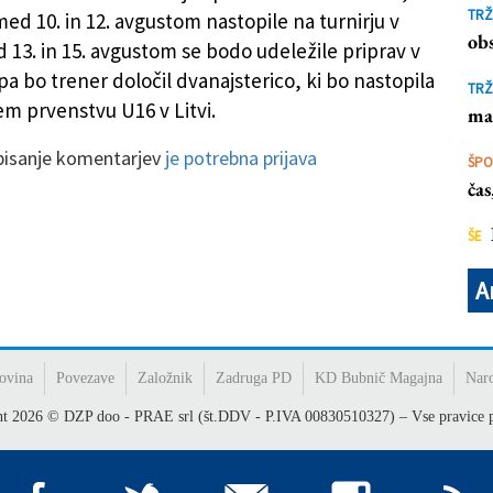
o
TRŽ
ed 10. in 12. avgustom nastopile na turnirju v
obs
 13. in 15. avgustom se bodo udeležile priprav v
a bo trener določil dvanajsterico, ki bo nastopila
TRŽ
m prvenstvu U16 v Litvi.
ma
 pisanje komentarjev
je potrebna prijava
ŠP
ča
ŠE
A
ovina
Povezave
Založnik
Zadruga PD
KD Bubnič Magajna
Nar
ht
2026
© DZP doo - PRAE srl (št.DDV - P.IVA 00830510327) – Vse pravice p