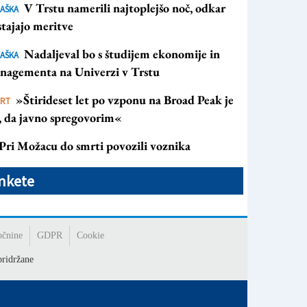
V Trstu namerili najtoplejšo noč, odkar
AŠKA
tajajo meritve
Nadaljeval bo s študijem ekonomije in
AŠKA
nagementa na Univerzi v Trstu
»Štirideset let po vzponu na Broad Peak je
ORT
s, da javno spregovorim«
Pri Možacu do smrti povozili voznika
nkete
očnine
GDPR
Cookie
ridržane