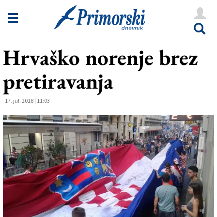
Novice
Tržaška
Hrvaško norenje brez
Goriška
pretiravanja
Kultura
Šport
17. jul. 2018 | 11:03
Še
Vreme
V Kioskih
Uredništvo
Oglasi