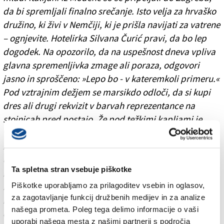
da bi spremljali finalno srečanje. Isto velja za hrvaško
družino, ki živi v Nemčiji, ki je prišla navijati za vatrene
– ognjevite. Hotelirka Silvana Čurić pravi, da bo lep
dogodek. Na opozorilo, da na uspešnost dneva vpliva
glavna spremenljivka zmage ali poraza, odgovori
jasno in sproščeno: »Lepo bo - v kateremkoli primeru.«
Pod vztrajnim dežjem se marsikdo odloči, da si kupi
dres ali drugi rekvizit v barvah reprezentance na
stojnicah pred postajo. Že pod težkimi kapljami je
vzdušje praznično in sproščeno. Zunanjost in
notranjost z zastavami okrašenih tramvajev
opozarjata na dogodek. Hrvaška zastava, njene barve
Ta spletna stran vsebuje piškotke
in belordeča šahovnica so namreč nujni rekviziti. Iz
Piškotke uporabljamo za prilagoditev vsebin in oglasov,
minute v minuto se količina ljudi veča, nastop
za zagotavljanje funkcij družbenih medijev in za analize
nacionalne enajsterice pričakujejo mladi, manj mladi,
našega prometa. Poleg tega delimo informacije o vaši
družine, otroci, Hrvati in tujci.
uporabi našega mesta z našimi partnerji s področja