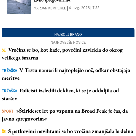
4. avg. 2026 | 7:33
MARJAN KEMPERLE |
NAJBOLJ BRANO
NAJNOVEJŠE NOVICE
Vročina se bo, kot kaže, povečini zavlekla do okrog
ŠE
velikega šmarna
V Trstu namerili najtoplejšo noč, odkar obstajajo
TRŽAŠKA
meritve
Policisti izsledili deklico, ki se je oddaljila od
TRŽAŠKA
staršev
»Štirideset let po vzponu na Broad Peak je čas, da
ŠPORT
javno spregovorim«
S petkovimi nevihtami se bo vročina zmanjšala le delno
ŠE