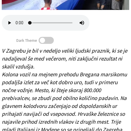
Založnik
Zadruga PD
Naročnine
Dark Theme
V Zagrebu je bil v nedeljo veliki ljudski praznik, ki se je
nadaljeval še med večerom, niti zaključni rezultat ni
Hrvaško norenje brez pretiravanja
skalil vzdušja.
Kolona vozil na mejnem prehodu Bregana marsikomu
podaljša izlet za več kot dobro uro, tudi v primeru
nočne vožnje. Mesto, ki šteje skoraj 800.000
prebivalcev, se zbudi pod obilno količino padavin. Na
glavnem kolodvoru začenjajo od dopoldanskih ur
prihajati navijači od vsepovsod. Hrvaške železnice so
najavile prihod izrednih vlakov iz drugih mest. Trije
mladi Italijani iz Modene so se pripeljali do Zagreba,