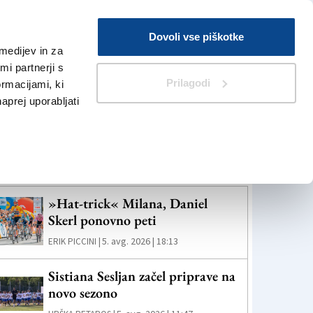
Prijava
Dovoli vse piškotke
medijev in za
Iskanje
V Kioskih
i partnerji s
Prilagodi
ormacijami, ki
naprej uporabljati
eč novic
»Hat-trick« Milana, Daniel
Skerl ponovno peti
5. avg. 2026 | 18:13
ERIK PICCINI |
Sistiana Sesljan začel priprave na
novo sezono