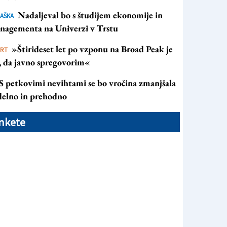
Nadaljeval bo s študijem ekonomije in
AŠKA
nagementa na Univerzi v Trstu
»Štirideset let po vzponu na Broad Peak je
ORT
s, da javno spregovorim«
S petkovimi nevihtami se bo vročina zmanjšala
 delno in prehodno
nkete