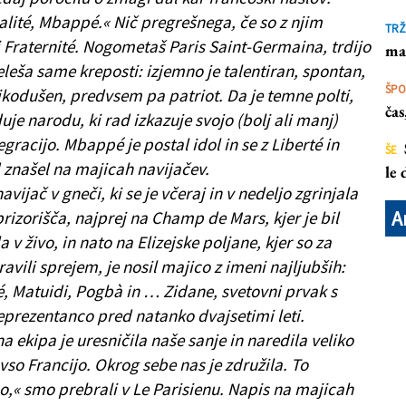
alité, Mbappé.« Nič pregrešnega, če so z njim
TRŽ
 Fraternité. Nogometaš Paris Saint-Germaina, trdijo
ma
eleša same kreposti: izjemno je talentiran, spontan,
ŠP
likodušen, predvsem pa patriot. Da je temne polti,
ča
uje narodu, ki rad izkazuje svojo (bolj ali manj)
gracijo. Mbappé je postal idol in se z Liberté in
ŠE
d znašel na majicah navijačev.
le
avijač v gneči, ki se je včeraj in v nedeljo zgrinjala
A
rizorišča, najprej na Champ de Mars, kjer je bil
a v živo, in nato na Elizejske poljane, kjer so za
avili sprejem, je nosil majico z imeni najljubših:
é, Matuidi, Pogbà in … Zidane, svetovni prvak s
eprezentanco pred natanko dvajsetimi leti.
na ekipa je uresničila naše sanje in naredila veliko
so Francijo. Okrog sebe nas je združila. To
,« smo prebrali v Le Parisienu. Napis na majicah