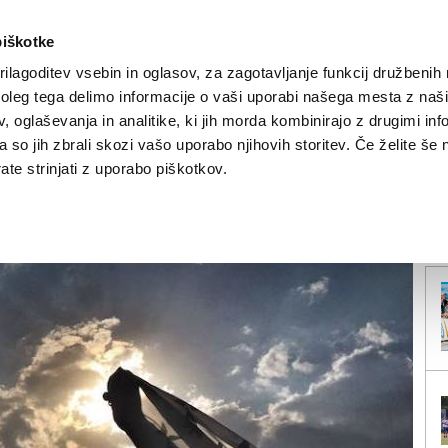
piškotke
ilagoditev vsebin in oglasov, za zagotavljanje funkcij družbenih 
leg tega delimo informacije o vaši uporabi našega mesta z našim
NOVICE
TRŽAŠKA
GORIŠKA
KULTURA
ŠPORT
ŠE
 oglaševanja in analitike, ki jih morda kombinirajo z drugimi inf
pa so jih zbrali skozi vašo uporabo njihovih storitev. Če želite še 
, Mbappé«
te strinjati z uporabo piškotkov.
V