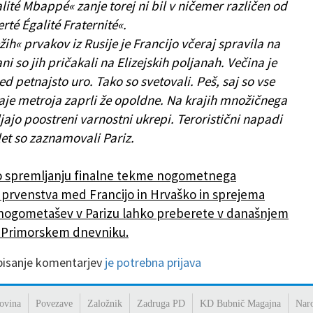
lité Mbappé« zanje torej ni bil v ničemer različen od
rté Égalité Fraternité«.
žih« prvakov iz Rusije je Francijo včeraj spravila na
ni so jih pričakali na Elizejskih poljanah. Večina je
red petnajsto uro. Tako so svetovali. Peš, saj so vse
taje metroja zaprli že opoldne. Na krajih množičnega
jajo poostreni varnostni ukrepi. Teroristični napadi
 let so zaznamovali Pariz.
o spremljanju finalne tekme nogometnega
prvenstva med Francijo in Hrvaško in sprejema
nogometašev v Parizu lahko preberete v današnjem
 Primorskem dnevniku.
 pisanje komentarjev
je potrebna prijava
ovina
Povezave
Založnik
Zadruga PD
KD Bubnič Magajna
Nar