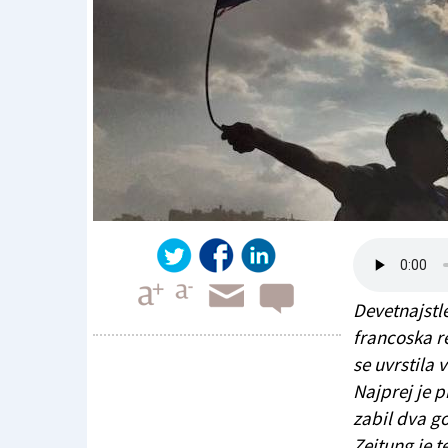
Devetnajstle
francoska r
se uvrstila v
Najprej je p
»Liberté, Égalité, Mbappé«
zabil dva g
Zeitung je t