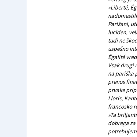
»Liberté, Ég
nadomestili
Parižani, ut
luciden, ve
tudi ne škod
uspešno inte
Égalité vre
Vsak drugi n
na pariška p
prenos final
prvake pripr
Lloris, Kant
francosko r
»Ta briljant
dobrega za v
potrebujemo