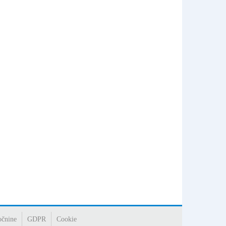
očnine
GDPR
Cookie