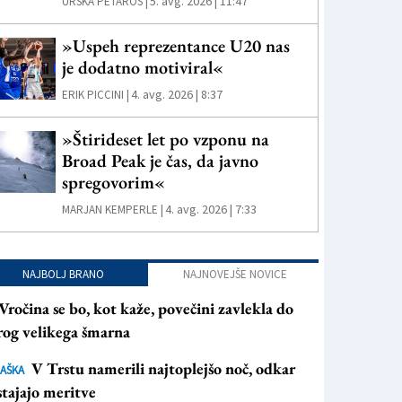
5. avg. 2026 | 11:47
URŠKA PETAROS |
»Uspeh reprezentance U20 nas
je dodatno motiviral«
4. avg. 2026 | 8:37
ERIK PICCINI |
»Štirideset let po vzponu na
Broad Peak je čas, da javno
spregovorim«
4. avg. 2026 | 7:33
MARJAN KEMPERLE |
NAJBOLJ BRANO
NAJNOVEJŠE NOVICE
Vročina se bo, kot kaže, povečini zavlekla do
rog velikega šmarna
V Trstu namerili najtoplejšo noč, odkar
AŠKA
tajajo meritve