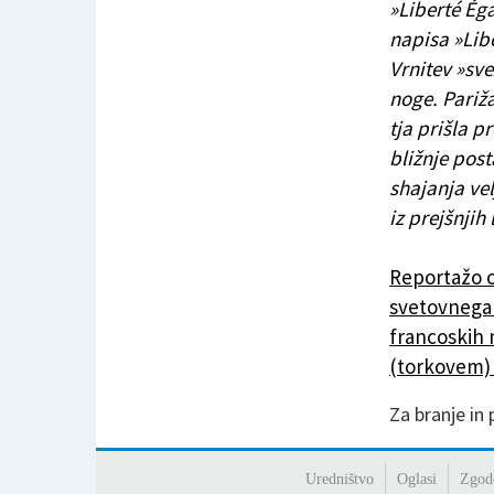
»Liberté Éga
napisa »Libe
Vrnitev »sve
noge. Pariža
tja prišla p
bližnje pos
shajanja vel
iz prejšnjih
Reportažo 
svetovnega 
francoskih 
(torkovem)
Za branje in
Uredništvo
Oglasi
Zgod