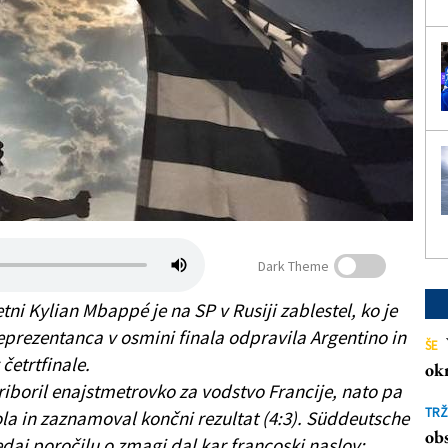
Dark Theme
tni Kylian Mbappé je na SP v Rusiji zablestel, ko je
eprezentanca v osmini finala odpravila Argentino in
ŠE
 četrtfinale.
ok
riboril enajstmetrovko za vodstvo Francije, nato pa
TRŽ
ola in zaznamoval končni rezultat (4:3). Süddeutsche
obs
edaj poročilu o zmagi dal kar francoski naslov: