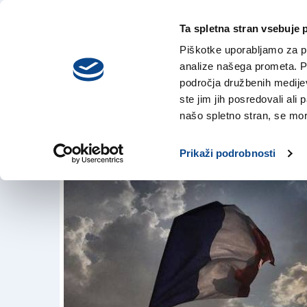
Ta spletna stran vsebuje 
VREME
sreda,
DANES
Piškotke uporabljamo za pr
5. avgusta 2026
analize našega prometa. Po
področja družbenih medijev,
ste jim jih posredovali ali 
»Liberté, Égalité
našo spletno stran, se mora
17. jul. 2018 | 11:05
Prikaži podrobnosti