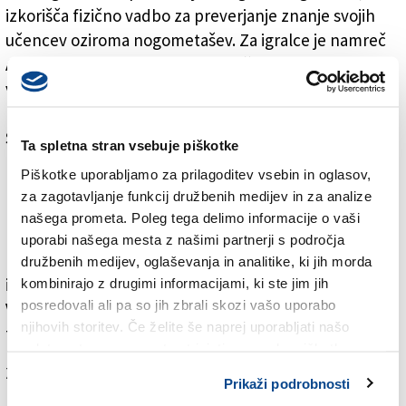
izkorišča fizično vadbo za preverjanje znanje svojih
učencev oziroma nogometašev. Za igralce je namreč
Alafogiannis pripravil posebne inštrukcije, tako da se
vsak dan v prostem času po pol ure ukvarja s
posameznimi nogometaši. Igralci, ki so na pripravah v
Šentvidu (nemško Sankt Veit an der Glan) imajo torej
Ta spletna stran vsebuje piškotke
kar pestre dneve, saj jih poleg treningov čaka tudi
Piškotke uporabljamo za prilagoditev vsebin in oglasov,
pouk, ki je večkrat dinamičen. »Ogledali smo si več
za zagotavljanje funkcij družbenih medijev in za analize
posnetkov intervjujev nogometašev in smo jih skupaj
našega prometa. Poleg tega delimo informacije o vaši
popravljali,« razlaga profesor Giorgio Alafogiannis.
uporabi našega mesta z našimi partnerji s področja
Naj še enkrat spomnimo, da je zamisel za tečaj
družbenih medijev, oglaševanja in analitike, ki jih morda
italijanščine imel novi trener Udineseja Julio
kombinirajo z drugimi informacijami, ki ste jim jih
posredovali ali pa so jih zbrali skozi vašo uporabo
Velazquez, ki bo s svojimi 37 leti eden najmlajših
njihovih storitev. Če želite še naprej uporabljati našo
trenerjev v zgodovini italijanske serie A.
spletno stran, se morate strinjati z uporabo piškotkov.
Za branje in pisanje komentarjev
je potrebna prijava
Prikaži podrobnosti