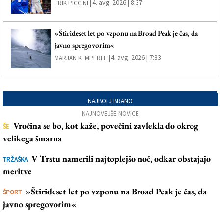
4. avg. 2026 | 8:37
ERIK PICCINI |
»Štirideset let po vzponu na Broad Peak je čas, da
javno spregovorim«
4. avg. 2026 | 7:33
MARJAN KEMPERLE |
NAJBOLJ BRANO
NAJNOVEJŠE NOVICE
Vročina se bo, kot kaže, povečini zavlekla do okrog
ŠE
velikega šmarna
V Trstu namerili najtoplejšo noč, odkar obstajajo
TRŽAŠKA
meritve
»Štirideset let po vzponu na Broad Peak je čas, da
ŠPORT
javno spregovorim«