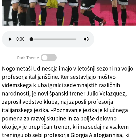
Založnik
Zadruga PD
Naročnine
Dark Theme
Nogometaši Udineseja imajo v letošnji sezoni na voljo
profesorja italijanščine. Ker sestavljajo moštvo
Udinese do uspehov tudi s profesorjem italijanščine
videmskega kluba igralci sedemnajstih različnih
narodnosti, je novi španski trener Julio Velazquez,
zaprosil vodstvo kluba, naj zaposli profesorja
italijanskega jezika. »Poznavanje jezika je ključnega
pomena za razvoj skupine in za boljše delovno
okolje,« je prepričan trener, ki ima sedaj na vsakem
treningu ob sebi profesorja Giorgia Alafogiannisa, ki