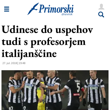
Novice
Tržaška
Udinese do uspehov
Goriška
tudi s profesorjem
Kultura
Šport
italijanščine
Še
27. jul. 2018 | 19:48
Vreme
V Kioskih
Uredništvo
Oglasi