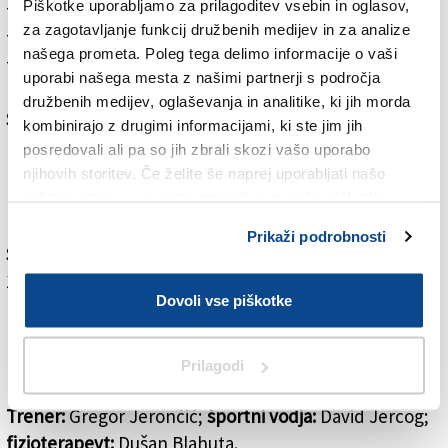
Piškotke uporabljamo za prilagoditev vsebin in oglasov,
telovadnici. Slogaši bodo prve tedne predvidoma
za zagotavljanje funkcij družbenih medijev in za analize
trenirali vsak dan, nato pa bodo imeli tri treninge na
našega prometa. Poleg tega delimo informacije o vaši
teden z dodatnim treningom z utežmi.
uporabi našega mesta z našimi partnerji s področja
družbenih medijev, oglaševanja in analitike, ki jih morda
Sloga Tabor 2018/19
kombinirajo z drugimi informacijami, ki ste jim jih
Podajalec:
Loris Manià (/libero, 1979)
posredovali ali pa so jih zbrali skozi vašo uporabo
Korektorji:
Peter Jerič (/sprejemalec, 1999), Vasilij
njihovih storitev. Če želite še naprej uporabljati našo
Kante (/bloker, sprejemalec, 1988), Simone Sutter
spletno stran, se morate strinjati z uporabo piškotkov.
(/sprejemalec, 2000), Jordan Trento (1995)
Prikaži podrobnosti
Sprejemalci:
David Cettolo (1990), Denis Milic (/libero,
1993), Ambrož Peterlin (/podajalec, 1985)
Dovoli vse piškotke
Blokerji:
Danjel Antoni (1995), Mirko Kante (1986), Elia
Riccobon (1999), Luis Vattovaz (/podajalec, 1999)
Libero:
Andraž De Luisa (1997), Nicholas Privileggi
Prilagodi
(1984)
Trener:
Gregor Jerončič;
športni vodja:
David Jercog;
fizioterapevt:
Dušan Blahuta.