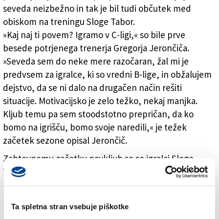
seveda neizbežno in tak je bil tudi občutek med
obiskom na treningu Sloge Tabor.
»Kaj naj ti povem? Igramo v C-ligi,« so bile prve
besede potrjenega trenerja Gregorja Jerončiča.
»Seveda sem do neke mere razočaran, žal mi je
predvsem za igralce, ki so vredni B-lige, in obžalujem
dejstvo, da se ni dalo na drugačen način rešiti
situacije. Motivacijsko je zelo težko, nekaj manjka.
Kljub temu pa sem stoodstotno prepričan, da ko
bomo na igrišču, bomo svoje naredili,« je težek
začetek sezone opisal Jerončič.
Zahtevnemu začetku navkljub so se igralci Sloge
Tabor zbrali že v ponedeljek, 27. avgusta, ko so na
novo sezono na povabilo šefa Toma Oberdana
nazdravili v restavraciji Valeria na Opčinah. Dan
Ta spletna stran vsebuje piškotke
kasneje pa so začeli s potenjem in fizično pripravo v