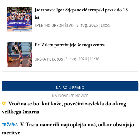
Jadranovec Igor Stjepanović evropski prvak do 18
let
3. avg. 2026 | 10:55
SPLETNO UREDNIŠTVO |
Pri Zaletu potrebujejo še enega centra
3. avg. 2026 | 11:38
URŠKA PETAROS |
NAJBOLJ BRANO
NAJNOVEJŠE NOVICE
Vročina se bo, kot kaže, povečini zavlekla do okrog
ŠE
velikega šmarna
V Trstu namerili najtoplejšo noč, odkar obstajajo
TRŽAŠKA
meritve