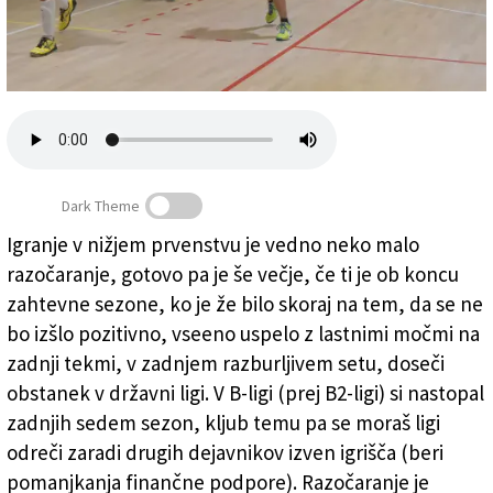
Založnik
Zadruga PD
Naročnine
Dark Theme
Igranje v nižjem prvenstvu je vedno neko malo
razočaranje, gotovo pa je še večje, če ti je ob koncu
Z lastnimi odbojkarji in s prestižno okrepitvijo
zahtevne sezone, ko je že bilo skoraj na tem, da se ne
bo izšlo pozitivno, vseeno uspelo z lastnimi močmi na
zadnji tekmi, v zadnjem razburljivem setu, doseči
obstanek v državni ligi. V B-ligi (prej B2-ligi) si nastopal
zadnjih sedem sezon, kljub temu pa se moraš ligi
odreči zaradi drugih dejavnikov izven igrišča (beri
pomanjkanja finančne podpore). Razočaranje je