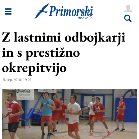
Novice
Tržaška
Z lastnimi odbojkarji
Goriška
in s prestižno
Kultura
Šport
okrepitvijo
Še
5. sep. 2018 | 19:02
Vreme
V Kioskih
Uredništvo
Oglasi