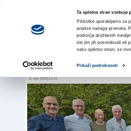
Ta spletna stran vsebuje 
VREME
sreda,
DANES
Piškotke uporabljamo za pr
5. avgusta 2026
analize našega prometa. Po
področja družbenih medijev,
ste jim jih posredovali ali 
Jadranovo predstav
našo spletno stran, se mora
košarkarske legen
Prikaži podrobnosti
12. sep. 2018 | 21:14