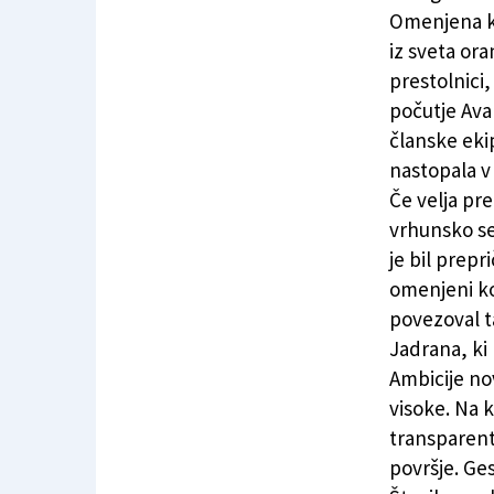
Jadranovo predstavitev spremljale košarkar
Omenjena ko
iz sveta ora
prestolnici
počutje Aval
članske eki
nastopala v 
Če velja pr
vrhunsko se
je bil prepr
omenjeni koš
povezoval t
Jadrana, ki 
Ambicije no
visoke. Na 
transparent 
površje. Ge