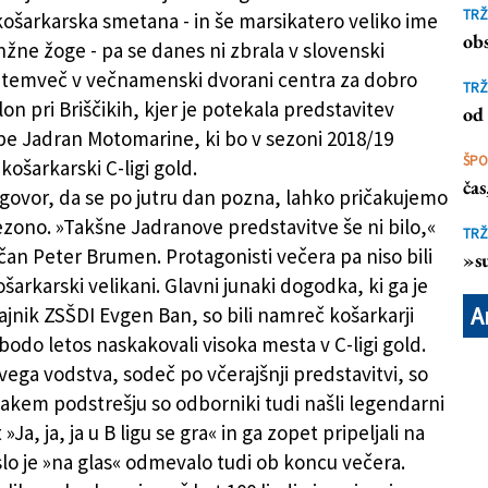
ske legende
TRŽ
šarkarska smetana - in še marsikatero veliko ime
obs
nžne žoge - pa se danes ni zbrala v slovenski
, temveč v večnamenski dvorani centra za dobro
TRŽ
on pri Briščikih, kjer je potekala predstavitev
od 
pe Jadran Motomarine, ki bo v sezoni 2018/19
ŠP
košarkarski C-ligi gold.
ča
egovor, da se po jutru dan pozna, lahko pričakujemo
zono. »Takšne Jadranove predstavitve še ni bilo,«
TRŽ
ičan Peter Brumen. Protagonisti večera pa niso bili
»su
arkarski velikani. Glavni junaki dogodka, ki ga je
A
ajnik ZSŠDI Evgen Ban, so bili namreč košarkarji
bodo letos naskakovali visoka mesta v C-ligi gold.
vega vodstva, sodeč po včerajšnji predstavitvi, so
kakem podstrešju so odborniki tudi našli legendarni
»Ja, ja, ja u B ligu se gra« in ga zopet pripeljali na
slo je »na glas« odmevalo tudi ob koncu večera.