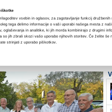
piškotke
ilagoditev vsebin in oglasov, za zagotavljanje funkcij družbenih 
leg tega delimo informacije o vaši uporabi našega mesta z našim
NOVICE
TRŽAŠKA
GORIŠKA
KULTURA
ŠPORT
ŠE
 oglaševanja in analitike, ki jih morda kombinirajo z drugimi inf
pa so jih zbrali skozi vašo uporabo njihovih storitev. Če želite še 
itev spremljale
te strinjati z uporabo piškotkov.
de
V