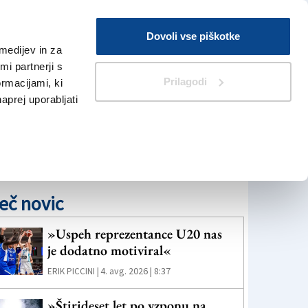
Prijava
Dovoli vse piškotke
medijev in za
Iskanje
V Kioskih
i partnerji s
Prilagodi
ormacijami, ki
naprej uporabljati
eč novic
»Uspeh reprezentance U20 nas
je dodatno motiviral«
4. avg. 2026 | 8:37
ERIK PICCINI |
»Štirideset let po vzponu na