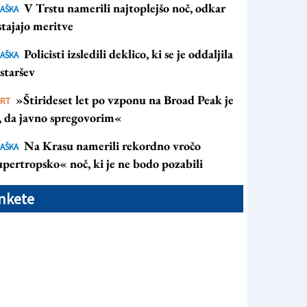
V Trstu namerili najtoplejšo noč, odkar
AŠKA
tajajo meritve
Policisti izsledili deklico, ki se je oddaljila
AŠKA
staršev
»Štirideset let po vzponu na Broad Peak je
ORT
s, da javno spregovorim«
Na Krasu namerili rekordno vročo
AŠKA
pertropsko« noč, ki je ne bodo pozabili
nkete