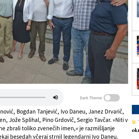
Dark Theme
nović, Bogdan Tanjević, Ivo Daneu, Janez Drvarič,
n, Jože Splihal, Pino Grdovič, Sergio Tavčar. »Niti v
ŠE
 ne zbrali toliko zvenečih imen,« je razmišljanje
ok
kaj besedah včeraj strnil legendarni Ivo Daneu.