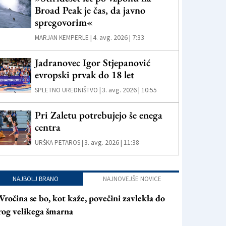
Broad Peak je čas, da javno
spregovorim«
4. avg. 2026 | 7:33
MARJAN KEMPERLE |
Jadranovec Igor Stjepanović
evropski prvak do 18 let
3. avg. 2026 | 10:55
SPLETNO UREDNIŠTVO |
Pri Zaletu potrebujejo še enega
centra
3. avg. 2026 | 11:38
URŠKA PETAROS |
NAJBOLJ BRANO
NAJNOVEJŠE NOVICE
Vročina se bo, kot kaže, povečini zavlekla do
rog velikega šmarna