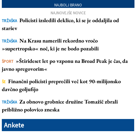
NAJBOLJ BRANO
NAJNOVEJŠE NOVICE
Policisti izsledili deklico, ki se je oddaljila od
TRŽAŠKA
staršev
Na Krasu namerili rekordno vročo
TRŽAŠKA
»supertropsko« noč, ki je ne bodo pozabili
»Štirideset let po vzponu na Broad Peak je čas, da
ŠPORT
javno spregovorim«
Finančni policisti preprečili več kot 90-milijonsko
ŠE
davčno goljufijo
Za obnovo grobnice družine Tomažič zbrali
TRŽAŠKA
približno polovico zneska
Ankete