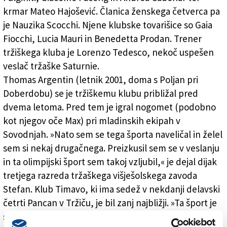
krmar Mateo Hajošević. Članica ženskega četverca pa
je Nauzika Scocchi. Njene klubske tovarišice so Gaia
Fiocchi, Lucia Mauri in Benedetta Prodan. Trener
tržiškega kluba je Lorenzo Tedesco, nekoč uspešen
veslač tržaške Saturnie.
Thomas Argentin (letnik 2001, doma s Poljan pri
Doberdobu) se je tržiškemu klubu približal pred
dvema letoma. Pred tem je igral nogomet (podobno
kot njegov oče Max) pri mladinskih ekipah v
Sovodnjah. »Nato sem se tega športa naveličal in želel
sem si nekaj drugačnega. Preizkusil sem se v veslanju
in ta olimpijski šport sem takoj vzljubil,« je dejal dijak
tretjega razreda tržaškega višješolskega zavoda
Stefan. Klub Timavo, ki ima sedež v nekdanji delavski
četrti Pancan v Tržiču, je bil zanj najbližji. »Ta šport je
sicer zahteven, saj treniramo skoraj vsak dan. Veliko