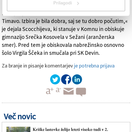
Prilagodi
leti. Najprej sem veslala v Ribiškem naselju, kjer pa je
klub propadel in nato sem se odločila za tržiški
Timavo. Izbira je bila dobra, saj se tu dobro počutim,«
je dejala Scocchijeva, ki stanuje v Komnu in obiskuje
gimnazijo Srečka Kosovela v Sežani (aranžerska
smer). Pred tem je obiskovala nabrežinsko osnovno
šolo Virgila Ščeka in smučala pri SK Devin.
Za branje in pisanje komentarjev
je potrebna prijava
Več novic
Kriške lastovke želijo leteti visoko tudi v 2.