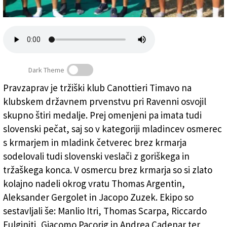
Založnik
Zadruga PD
Naročnine
Dark Theme
Pravzaprav je tržiški klub Canottieri Timavo na
klubskem državnem prvenstvu pri Ravenni osvojil
Slovenski zlati veslači kluba Timavo
skupno štiri medalje. Prej omenjeni pa imata tudi
slovenski pečat, saj so v kategoriji mladincev osmerec
s krmarjem in mladink četverec brez krmarja
sodelovali tudi slovenski veslači z goriškega in
tržaškega konca. V osmercu brez krmarja so si zlato
kolajno nadeli okrog vratu Thomas Argentin,
Aleksander Gergolet in Jacopo Zuzek. Ekipo so
sestavljali še: Manlio Itri, Thomas Scarpa, Riccardo
Fulginiti, Giacomo Pacorig in Andrea Cadenar ter