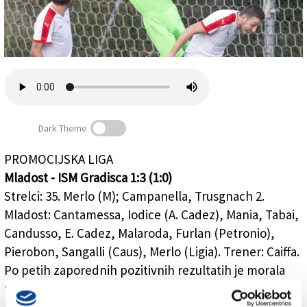
Založnik
Zadruga PD
Naročnine
Dark Theme
PROMOCIJSKA LIGA
Nogometna sobota: poraz Mladosti, dve zgrešeni 11-
Mladost - ISM Gradisca 1:3 (1:0)
metrovki
Strelci: 35. Merlo (M); Campanella, Trusgnach 2.
Mladost: Cantamessa, Iodice (A. Cadez), Mania, Tabai,
Candusso, E. Cadez, Malaroda, Furlan (Petronio),
Pierobon, Sangalli (Caus), Merlo (Ligia). Trener: Caiffa.
Po petih zaporednih pozitivnih rezultatih je morala
tokrat Mladost priznati premoč gostov iz Gradišča.