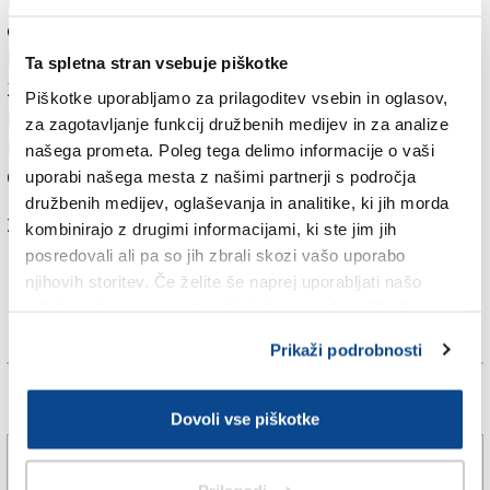
Pravzaprav ne premoči, saj je bila ekipa
doberdobskega društva predvsem v prvem polčasu
boljši nasprotnik. Po prvem delu je Mladost vodila z
Ta spletna stran vsebuje piškotke
1:0. V drugem delu je Gradisca poskrbela za preobrat.
Piškotke uporabljamo za prilagoditev vsebin in oglasov,
Pri izidu 1:2 je zgrešil najstrožjo kazen Erik Cadez.
za zagotavljanje funkcij družbenih medijev in za analize
Nato je kazenski strel ubranil tudi vratar Mladosti
našega prometa. Poleg tega delimo informacije o vaši
Cantamessa.
uporabi našega mesta z našimi partnerji s področja
družbenih medijev, oglaševanja in analitike, ki jih morda
Za branje in pisanje komentarjev
je potrebna prijava
kombinirajo z drugimi informacijami, ki ste jim jih
posredovali ali pa so jih zbrali skozi vašo uporabo
njihovih storitev. Če želite še naprej uporabljati našo
spletno stran, se morate strinjati z uporabo piškotkov.
Prikaži podrobnosti
Več novic
Dovoli vse piškotke
Trebensko igrišče bo ostalo v domačih rokah