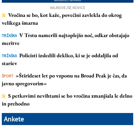
NAJNOVEJŠE NOVICE
Vročina se bo, kot kaže, povečini zavlekla do okrog
ŠE
velikega šmarna
V Trstu namerili najtoplejšo noč, odkar obstajajo
TRŽAŠKA
meritve
Policisti izsledili deklico, ki se je oddaljila od
TRŽAŠKA
staršev
»Štirideset let po vzponu na Broad Peak je čas, da
ŠPORT
javno spregovorim«
S petkovimi nevihtami se bo vročina zmanjšala le delno
ŠE
in prehodno
Ankete