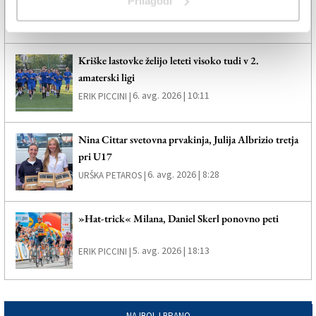
Prilagodi
6. avg. 2026 | 12:20
SPLETNO UREDNIŠTVO |
Kriške lastovke želijo leteti visoko tudi v 2.
amaterski ligi
6. avg. 2026 | 10:11
ERIK PICCINI |
Nina Cittar svetovna prvakinja, Julija Albrizio tretja
pri U17
6. avg. 2026 | 8:28
URŠKA PETAROS |
»Hat-trick« Milana, Daniel Skerl ponovno peti
5. avg. 2026 | 18:13
ERIK PICCINI |
NAJBOLJ BRANO