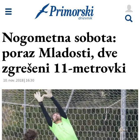
Novice
Tržaška
Nogometna sobota:
Goriška
poraz Mladosti, dve
Kultura
Šport
zgrešeni 11-metrovki
Še
10. nov. 2018 | 16:30
Vreme
V Kioskih
Uredništvo
Oglasi