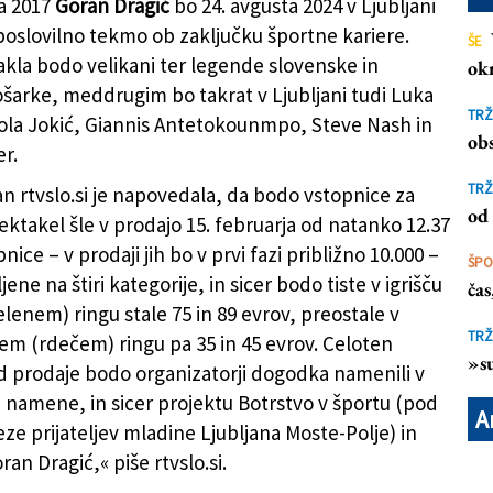
a 2017
Goran
Dragić
bo 24. avgusta 2024 v Ljubljani
 poslovilno tekmo ob zaključku športne kariere.
ŠE
akla bodo velikani ter legende slovenske in
ok
šarke, meddrugim bo takrat v Ljubljani tudi Luka
TRŽ
ola Jokić, Giannis Antetokounmpo, Steve Nash in
obs
r.
TRŽ
an rtvslo.si je napovedala, da bodo vstopnice za
od 
ektakel šle v prodajo 15. februarja od natanko 12.37
pnice – v prodaji jih bo v prvi fazi približno 10.000 –
ŠP
ene na štiri kategorije, in sicer bodo tiste v igrišču
ča
lenem) ringu stale 75 in 89 evrov, preostale v
TRŽ
em (rdečem) ringu pa 35 in 45 evrov. Celoten
»su
d prodaje bodo organizatorji dogodka namenili v
namene, in sicer projektu Botrstvo v športu (pod
A
ze prijateljev mladine Ljubljana Moste-Polje) in
ran Dragić,« piše rtvslo.si.