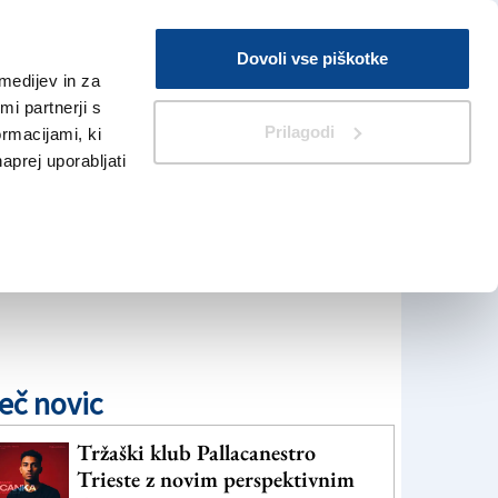
Prijava
Dovoli vse piškotke
medijev in za
Iskanje
V Kioskih
i partnerji s
Prilagodi
ormacijami, ki
naprej uporabljati
eč novic
Tržaški klub Pallacanestro
Trieste z novim perspektivnim