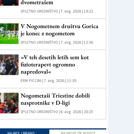
dvometrašem
7. avg. 2026 | 19:22
SPLETNO UREDNIŠTVO |
V Nogometnem društvu Gorica
je konec z nogometom
7. avg. 2026 | 12:36
SPLETNO UREDNIŠTVO |
»V teh desetih letih sem kot
fizioterapevt ogromno
napredoval«
7. avg. 2026 | 11:30
ERIK PICCINI |
Nogometaši Triestine dobili
nasprotnike v D-ligi
6. avg. 2026 | 20:25
SPLETNO UREDNIŠTVO |
NAJBOLJ BRANO
NAJNOVEJŠE NOVICE