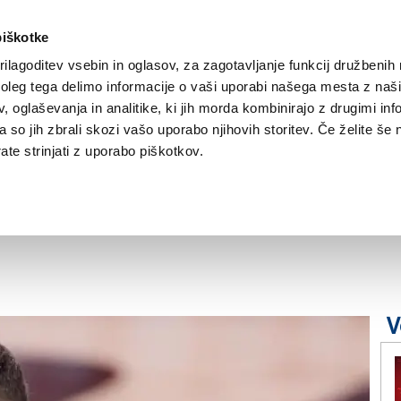
piškotke
ilagoditev vsebin in oglasov, za zagotavljanje funkcij družbenih 
leg tega delimo informacije o vaši uporabi našega mesta z našim
NOVICE
TRŽAŠKA
GORIŠKA
KULTURA
ŠPORT
ŠE
 oglaševanja in analitike, ki jih morda kombinirajo z drugimi inf
pa so jih zbrali skozi vašo uporabo njihovih storitev. Če želite še 
te strinjati z uporabo piškotkov.
: vstopnice na voljo
V