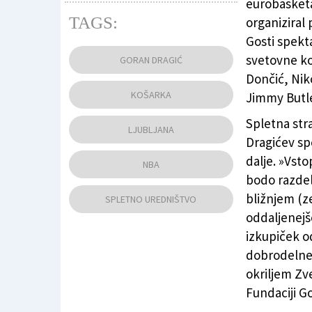
eurobasket
TAGS:
organiziral
Gosti spekt
Goran Dragić v dresu Miami Heat (ANSA)
svetovne ko
GORAN DRAGIĆ
Dončić, Nik
KOŠARKA
Jimmy Butle
Spletna str
LJUBLJANA
Dragićev sp
dalje. »Vsto
NBA
bodo razdelj
bližnjem (ze
SPLETNO UREDNIŠTVO
oddaljenejš
izkupiček o
dobrodelne 
okriljem Zve
Fundaciji Go