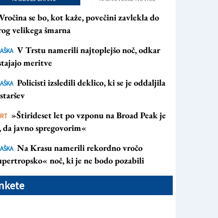
Vročina se bo, kot kaže, povečini zavlekla do
rog velikega šmarna
V Trstu namerili najtoplejšo noč, odkar
AŠKA
tajajo meritve
Policisti izsledili deklico, ki se je oddaljila
AŠKA
staršev
»Štirideset let po vzponu na Broad Peak je
ORT
s, da javno spregovorim«
Na Krasu namerili rekordno vročo
AŠKA
pertropsko« noč, ki je ne bodo pozabili
nkete