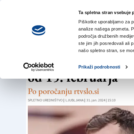
Ta spletna stran vsebuje 
VREME
petek,
DANES
Piškotke uporabljamo za pr
7. avgusta 2026
analize našega prometa. Po
področja družbenih medijev,
ste jim jih posredovali ali 
KOŠARKA
našo spletno stran, se mora
Dragićev spektakel
Prikaži podrobnosti
od 15. februarja
Po poročanju rtvslo.si
SPLETNO UREDNIŠTVO
|
LJUBLJANA
|
31. jan. 2024 | 15:10