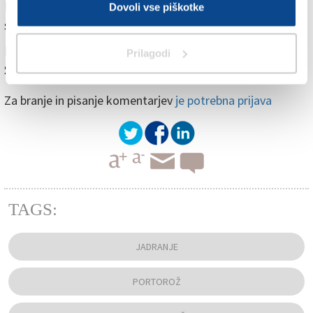
Domijan in vodja ekipe Tina Mrak, sicer nekdanja
Dovoli vse piškotke
slovenska olimpijka.
Med italijanskimi reprezentanti pa bo tekmoval tudi
Prilagodi
Sirenin jadralec Giovanni Montesano.
Za branje in pisanje komentarjev
je potrebna prijava
TAGS:
JADRANJE
PORTOROŽ