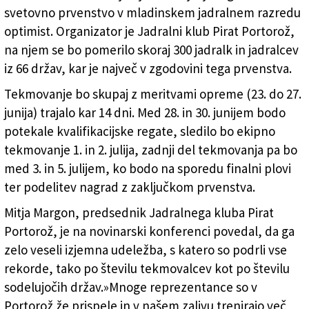
svetovno prvenstvo v jadralnem razredu optimist
svetovno prvenstvo v mladinskem jadralnem razredu
(MATIJA KNEZ/JADRALNI KLUB PIRAT)
optimist. Organizator je Jadralni klub Pirat Portorož,
na njem se bo pomerilo skoraj 300 jadralk in jadralcev
iz 66 držav, kar je največ v zgodovini tega prvenstva.
Tekmovanje bo skupaj z meritvami opreme (23. do 27.
junija) trajalo kar 14 dni. Med 28. in 30. junijem bodo
potekale kvalifikacijske regate, sledilo bo ekipno
tekmovanje 1. in 2. julija, zadnji del tekmovanja pa bo
med 3. in 5. julijem, ko bodo na sporedu finalni plovi
ter podelitev nagrad z zaključkom prvenstva.
Mitja Margon, predsednik Jadralnega kluba Pirat
Portorož, je na novinarski konferenci povedal, da ga
zelo veseli izjemna udeležba, s katero so podrli vse
rekorde, tako po številu tekmovalcev kot po številu
sodelujočih držav.»Mnoge reprezentance so v
Portorož že prispele in v našem zalivu trenirajo več