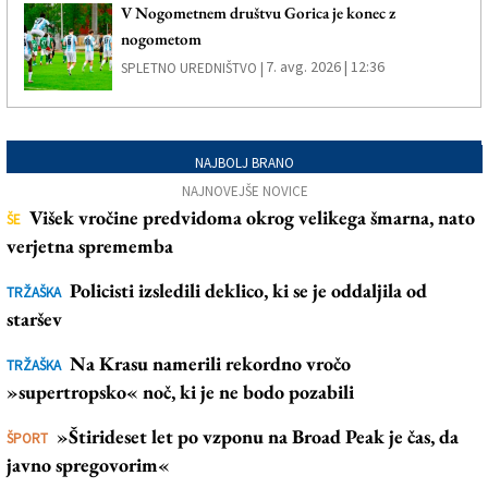
V Nogometnem društvu Gorica je konec z
nogometom
7. avg. 2026 | 12:36
SPLETNO UREDNIŠTVO |
NAJBOLJ BRANO
NAJNOVEJŠE NOVICE
Višek vročine predvidoma okrog velikega šmarna, nato
ŠE
verjetna sprememba
Policisti izsledili deklico, ki se je oddaljila od
TRŽAŠKA
staršev
Na Krasu namerili rekordno vročo
TRŽAŠKA
»supertropsko« noč, ki je ne bodo pozabili
»Štirideset let po vzponu na Broad Peak je čas, da
ŠPORT
javno spregovorim«