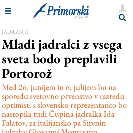
Novice
Tržaška
JADRANJE
Goriška
Mladi jadralci z vsega
Kultura
sveta bodo preplavili
Šport
Portorož
Še
Vreme
Med 26. junijem in 6. julijem bo na
sporedu svetovno prvenstvo v razredu
V Kioskih
optimist; s slovensko reprezentanco bo
nastopila tudi Čupina jadralka Ida
Uredništvo
Falatov, za italijansko pa Sirenin
jadralec Giovanni Montesano
Oglasi