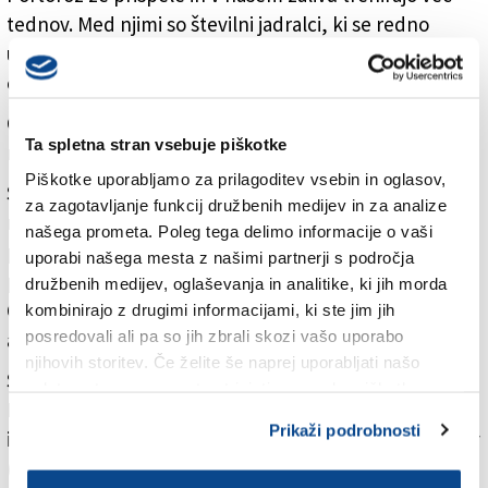
tednov. Med njimi so številni jadralci, ki se redno
udeležujejo naših regat, pa tudi mnogi, ki Slovenijo
obiskujejo prvič,« je dejal Margon.
Častno pokroviteljstvo prvenstva je prevzela
Ta spletna stran vsebuje piškotke
ministrica za zunanje in evropske zadeve Tanja Fajon.
Piškotke uporabljamo za prilagoditev vsebin in oglasov,
Slavnostna otvoritev bo v petek, 27. junija, ob 19. uri
za zagotavljanje funkcij družbenih medijev in za analize
na osrednji portoroški plaži. Parado reprezentanc bo
našega prometa. Poleg tega delimo informacije o vaši
pospremil Pihalni orkester Piran, otvoritveni dogodek
uporabi našega mesta z našimi partnerji s področja
pa bodo obogatili plesalci Swanka in Bend-it
družbenih medijev, oglaševanja in analitike, ki jih morda
Orchestra. Večer se bo zaključil z nastopom
kombinirajo z drugimi informacijami, ki ste jim jih
posredovali ali pa so jih zbrali skozi vašo uporabo
akrobatske skupine Dunking Devils.
njihovih storitev. Če želite še naprej uporabljati našo
Slovensko reprezentanco bodo zastopali Val Grbec,
spletno stran, se morate strinjati z uporabo piškotkov.
Lan Černac Škofič, Gordii Yazykov (vsi Pirat Portorož)
Prikaži podrobnosti
in Mihael Zobec (Olimpic Izola) ter jadralka Ida Falatov
(Čupa). Na prvenstvu jih bosta spremljala trener Luka