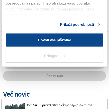
Za branje in pisanje komentarjev
je potrebna prijava
posredovali ali pa so jih zbrali skozi vašo uporabo
njihovih storitev. Če želite še naprej uporabljati našo
spletno stran, se morate strinjati z uporabo piškotkov.
Prikaži podrobnosti
TAGS:
Dovoli vse piškotke
CHEERLEADING
Prilagodi
LJUBLJANA
URŠKA PETAROS
Več novic
Pri Zarji s prevetritvijo ekipe ciljajo na miren