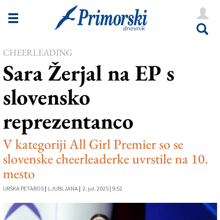
Novice
Tržaška
CHEERLEADING
Goriška
Sara Žerjal na EP s
Kultura
slovensko
Šport
reprezentanco
Še
Vreme
V kategoriji All Girl Premier so se
slovenske cheerleaderke uvrstile na 10.
V Kioskih
mesto
URŠKA PETAROS
|
LJUBLJANA
|
2. jul. 2025 | 9:52
Uredništvo
Oglasi