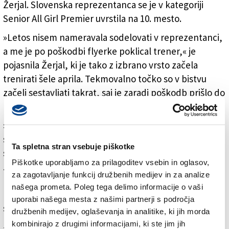
Žerjal. Slovenska reprezentanca se je v kategoriji
Senior All Girl Premier uvrstila na 10. mesto.
»Letos nisem nameravala sodelovati v reprezentanci,
a me je po poškodbi flyerke poklical trener,« je
pojasnila Žerjal, ki je tako z izbrano vrsto začela
trenirati šele aprila. Tekmovalno točko so v bistvu
začeli sestavljati takrat, saj je zaradi poškodb prišlo do
nekaterih sprememb.
»Med tekmovanjem smo imele kakšen spodrsljaj, a
smo naredile dobro točko. Ustvarila se je zelo lepa
Ta spletna stran vsebuje piškotke
skupina, tudi mene, ki sem se priključila kasneje, so
Piškotke uporabljamo za prilagoditev vsebin in oglasov,
zelo lepo sprejele,« je pojasnila Žerjal. Na vrhu
za zagotavljanje funkcij družbenih medijev in za analize
lestvice so bile same severne države (zmagal je klub s
našega prometa. Poleg tega delimo informacije o vaši
Finske pred švedskim in norveškim društvom), ki
uporabi našega mesta z našimi partnerji s področja
sodijo v sam svetovni vrh.
družbenih medijev, oglaševanja in analitike, ki jih morda
kombinirajo z drugimi informacijami, ki ste jim jih