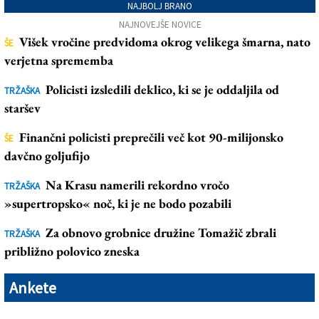
NAJBOLJ BRANO
NAJNOVEJŠE NOVICE
Višek vročine predvidoma okrog velikega šmarna, nato
ŠE
verjetna sprememba
Policisti izsledili deklico, ki se je oddaljila od
TRŽAŠKA
staršev
Finančni policisti preprečili več kot 90-milijonsko
ŠE
davčno goljufijo
Na Krasu namerili rekordno vročo
TRŽAŠKA
»supertropsko« noč, ki je ne bodo pozabili
Za obnovo grobnice družine Tomažič zbrali
TRŽAŠKA
približno polovico zneska
Ankete