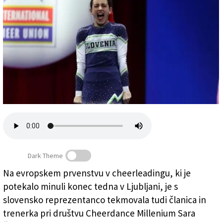
Založnik
Zadruga PD
Naročnine
Dark Theme
Na evropskem prvenstvu v cheerleadingu, ki je
potekalo minuli konec tedna v Ljubljani, je s
Sara Žerjal v slovenskem dresu (CDM)
slovensko reprezentanco tekmovala tudi članica in
trenerka pri društvu Cheerdance Millenium Sara