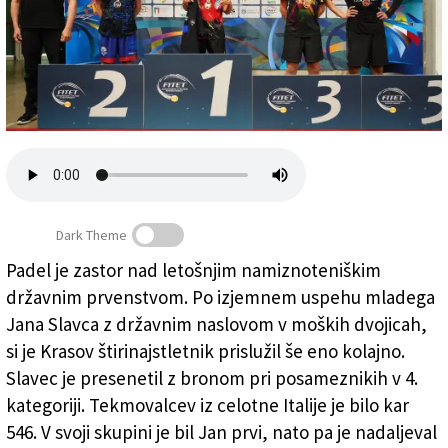
Založnik
Zadruga PD
Naročnine
Dark Theme
Padel je zastor nad letošnjim namiznoteniškim
Jan Slavec (četrti z leve proti desni) na zmagovalnem
državnim prvenstvom. Po izjemnem uspehu mladega
odru (FITET.ORG)
Jana Slavca z državnim naslovom v moških dvojicah,
si je Krasov štirinajstletnik prislužil še eno kolajno.
Slavec je presenetil z bronom pri posameznikih v 4.
kategoriji. Tekmovalcev iz celotne Italije je bilo kar
546. V svoji skupini je bil Jan prvi, nato pa je nadaljeval