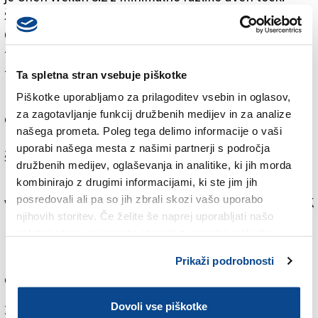
Škoda, saj je bila tudi ona na koncu v rahli prednosti.
Obe krasovki sta igrali skupaj tudi ženske dvojice. Tudi
tukaj se je zataknilo v osmini finala prav v končnici
tekme proti Caramagna (Novara) in Loaldi (Milan).
Ta spletna stran vsebuje piškotke
Piškotke uporabljamo za prilagoditev vsebin in oglasov,
Na pragu medalje se je znašla Sonja Milic v mešanih
za zagotavljanje funkcij družbenih medijev in za analize
dvojicah. Skupaj z branilcem iz Lavisa pri Bocnu
našega prometa. Poleg tega delimo informacije o vaši
Lorenzom Bosettijem sta napredovala za pet kol in
uporabi našega mesta z našimi partnerji s področja
šele v šestem izgubila že skoraj osvojeno tekmo.
družbenih medijev, oglaševanja in analitike, ki jih morda
Lepa in pomembna novica pa je bila čisto na koncu
kombinirajo z drugimi informacijami, ki ste jim jih
posredovali ali pa so jih zbrali skozi vašo uporabo
vseh tekmovanj, ko so razglasili društveno lestvico: ŠK
njihovih storitev. Če želite še naprej uporabljati našo
Kras iz Zgonika je bil po točkah na drugem mestu.
spletno stran, se morate strinjati z uporabo piškotkov.
Izjemno prestižen dosežek, če pomislimo, da je bilo
na tem državnem zaključnem prvenstvu prisotnih 213
Prikaži podrobnosti
društev.
Dovoli vse piškotke
Za branje in pisanje komentarjev
je potrebna prijava