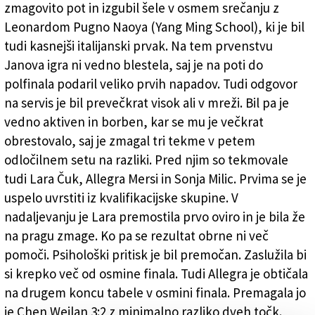
zmagovito pot in izgubil šele v osmem srečanju z
Leonardom Pugno Naoya (Yang Ming School), ki je bil
tudi kasnejši italijanski prvak. Na tem prvenstvu
Janova igra ni vedno blestela, saj je na poti do
polfinala podaril veliko prvih napadov. Tudi odgovor
na servis je bil prevečkrat visok ali v mreži. Bil pa je
vedno aktiven in borben, kar se mu je večkrat
obrestovalo, saj je zmagal tri tekme v petem
odločilnem setu na razliki. Pred njim so tekmovale
tudi Lara Čuk, Allegra Mersi in Sonja Milic. Prvima se je
uspelo uvrstiti iz kvalifikacijske skupine. V
nadaljevanju je Lara premostila prvo oviro in je bila že
na pragu zmage. Ko pa se rezultat obrne ni več
pomoči. Psihološki pritisk je bil premočan. Zaslužila bi
si krepko več od osmine finala. Tudi Allegra je obtičala
na drugem koncu tabele v osmini finala. Premagala jo
je Chen Weilan 3:2 z minimalno razliko dveh točk.