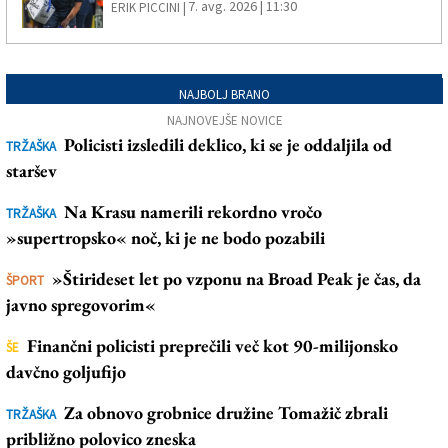
7. avg. 2026 | 11:30
ERIK PICCINI |
NAJBOLJ BRANO
NAJNOVEJŠE NOVICE
Policisti izsledili deklico, ki se je oddaljila od
TRŽAŠKA
staršev
Na Krasu namerili rekordno vročo
TRŽAŠKA
»supertropsko« noč, ki je ne bodo pozabili
»Štirideset let po vzponu na Broad Peak je čas, da
ŠPORT
javno spregovorim«
Finančni policisti preprečili več kot 90-milijonsko
ŠE
davčno goljufijo
Za obnovo grobnice družine Tomažič zbrali
TRŽAŠKA
približno polovico zneska