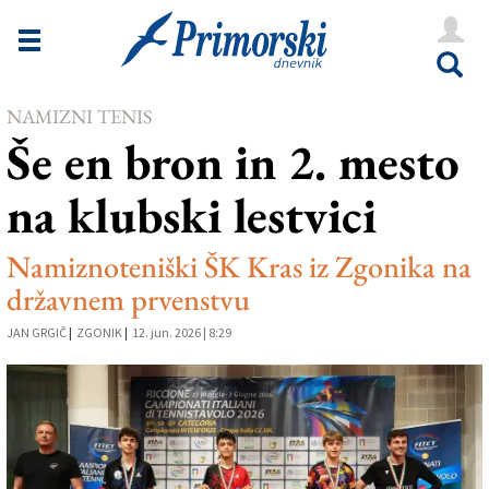
Novice
Tržaška
NAMIZNI TENIS
Goriška
Še en bron in 2. mesto
Kultura
na klubski lestvici
Šport
Še
Namiznoteniški ŠK Kras iz Zgonika na
državnem prvenstvu
Vreme
JAN GRGIČ
|
ZGONIK
|
12. jun. 2026 | 8:29
V Kioskih
Uredništvo
Oglasi