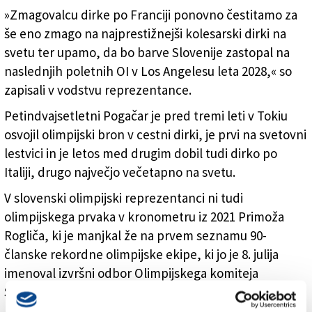
»Zmagovalcu dirke po Franciji ponovno čestitamo za
še eno zmago na najprestižnejši kolesarski dirki na
svetu ter upamo, da bo barve Slovenije zastopal na
naslednjih poletnih OI v Los Angelesu leta 2028,« so
zapisali v vodstvu reprezentance.
Petindvajsetletni Pogačar je pred tremi leti v Tokiu
osvojil olimpijski bron v cestni dirki, je prvi na svetovni
lestvici in je letos med drugim dobil tudi dirko po
Italiji, drugo največjo večetapno na svetu.
V slovenski olimpijski reprezentanci ni tudi
olimpijskega prvaka v kronometru iz 2021 Primoža
Rogliča, ki je manjkal že na prvem seznamu 90-
članske rekordne olimpijske ekipe, ki jo je 8. julija
imenoval izvršni odbor Olimpijskega komiteja
Slovenije.