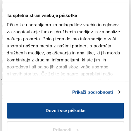
Med četverico slovenskih kolesarjev je bil tedaj še
Pogačar, v kronometru bo tako edini nastopil Jan
Ta spletna stran vsebuje piškotke
Tratnik, v četverici na cestni dirki pa sta na seznamu
Piškotke uporabljamo za prilagoditev vsebin in oglasov,
še Luka Mezgec in Matej Mohorič.
za zagotavljanje funkcij družbenih medijev in za analize
Murn je pred tremi dnevi za STA dejal, da se še ni
našega prometa. Poleg tega delimo informacije o vaši
dokončno odločil glede ekipe za OI in do bo to bo
uporabi našega mesta z našimi partnerji s področja
storil takoj po Touru. »Končnih podatkov sicer še
družbenih medijev, oglaševanja in analitike, ki jih morda
kombinirajo z drugimi informacijami, ki ste jim jih
nimam, ampak kolikor sem seznanjen, so posledice
posredovali ali pa so jih zbrali skozi vašo uporabo
padca za Primoža verjetno hujše, kot je sprva kazalo,»
njihovih storitev. Če želite še naprej uporabljati našo
je glede stanja 34-letnega Kisovčana tedaj dejal
spletno stran, se morate strinjati z uporabo piškotkov.
selektor.
Prikaži podrobnosti
Za branje in pisanje komentarjev
je potrebna prijava
Dovoli vse piškotke
Prilagodi