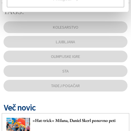
TAGS:
KOLESARSTVO
LJUBLJANA
OLIMPIJSKE IGRE
STA
TADEJ POGAČAR
Več novic
»Hat-trick« Milana, Daniel Skerl ponovno peti