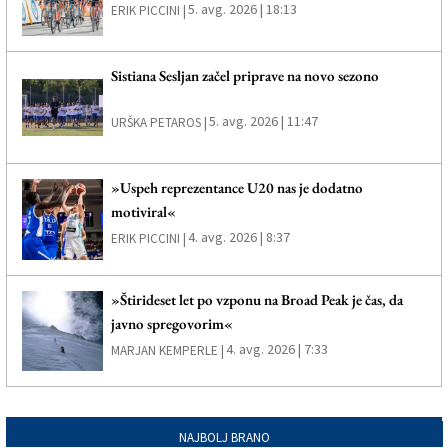
5. avg. 2026 | 18:13
ERIK PICCINI |
Sistiana Sesljan začel priprave na novo sezono
5. avg. 2026 | 11:47
URŠKA PETAROS |
»Uspeh reprezentance U20 nas je dodatno
motiviral«
4. avg. 2026 | 8:37
ERIK PICCINI |
»Štirideset let po vzponu na Broad Peak je čas, da
javno spregovorim«
4. avg. 2026 | 7:33
MARJAN KEMPERLE |
NAJBOLJ BRANO