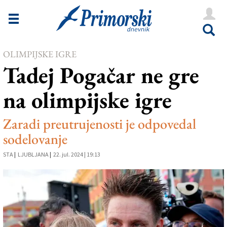
Novice
Tržaška
OLIMPIJSKE IGRE
Goriška
Tadej Pogačar ne gre
Kultura
na olimpijske igre
Šport
Še
Zaradi preutrujenosti je odpovedal
sodelovanje
Vreme
STA
|
LJUBLJANA
|
22. jul. 2024 | 19:13
V Kioskih
Uredništvo
Oglasi