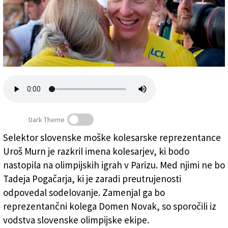
Založnik
Zadruga PD
Naročnine
Dark Theme
Selektor slovenske moške kolesarske reprezentance
Uroš Murn je razkril imena kolesarjev, ki bodo
Veselje Tadeja Pogačarja po zmagi na Touru (ANSA)
nastopila na olimpijskih igrah v Parizu. Med njimi ne bo
Tadeja Pogačarja, ki je zaradi preutrujenosti
odpovedal sodelovanje. Zamenjal ga bo
reprezentančni kolega Domen Novak, so sporočili iz
vodstva slovenske olimpijske ekipe.