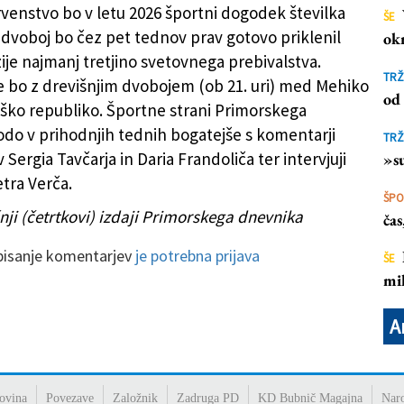
venstvo bo v letu 2026 športni dogodek številka
ŠE
i dvoboj bo čez pet tednov prav gotovo priklenil
ok
6 (DANIEL JEFFERSON / ANSA)
ije najmanj tretjino svetovnega prebivalstva.
TRŽ
e bo z drevišnjim dvobojem (ob 21. uri) med Mehiko
od 
iško republiko. Športne strani Primorskega
do v prihodnjih tednih bogatejše s komentarji
TRŽ
Sergia Tavčarja in Daria Frandoliča ter intervjuji
»su
etra Verča.
ŠP
nji (četrtkovi) izdaji Primorskega dnevnika
ča
 pisanje komentarjev
je potrebna prijava
ŠE
mil
A
ovina
Povezave
Založnik
Zadruga PD
KD Bubnič Magajna
Nar