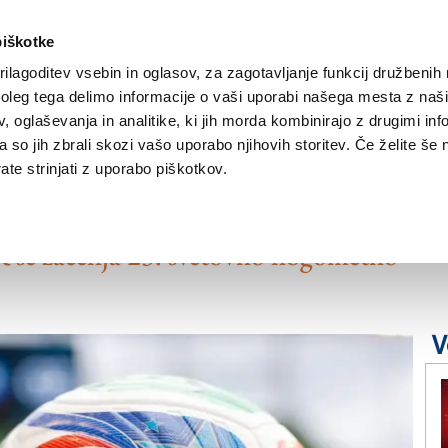
piškotke
ilagoditev vsebin in oglasov, za zagotavljanje funkcij družbenih 
leg tega delimo informacije o vaši uporabi našega mesta z našim
NOVICE
TRŽAŠKA
GORIŠKA
KULTURA
ŠPORT
ŠE
 oglaševanja in analitike, ki jih morda kombinirajo z drugimi inf
pa so jih zbrali skozi vašo uporabo njihovih storitev. Če želite še 
te strinjati z uporabo piškotkov.
lovoriko
 se začenja 23. svetovno nogometno
V