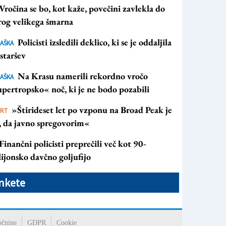
Vročina se bo, kot kaže, povečini zavlekla do
rog velikega šmarna
Policisti izsledili deklico, ki se je oddaljila
AŠKA
staršev
Na Krasu namerili rekordno vročo
AŠKA
pertropsko« noč, ki je ne bodo pozabili
»Štirideset let po vzponu na Broad Peak je
ORT
s, da javno spregovorim«
Finančni policisti preprečili več kot 90-
ijonsko davčno goljufijo
nkete
očnine
GDPR
Cookie