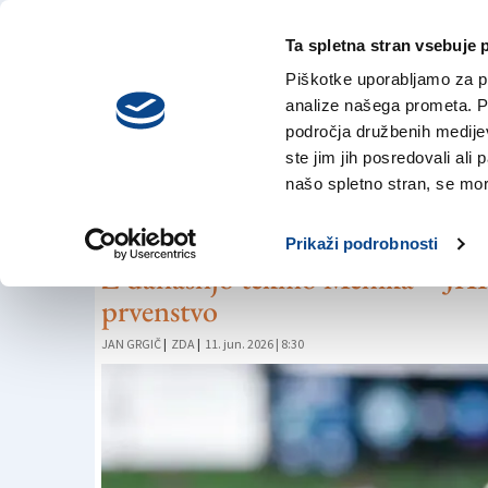
Ta spletna stran vsebuje 
VREME
sobota,
DANES
Piškotke uporabljamo za pr
8. avgusta 2026
analize našega prometa. Po
področja družbenih medijev,
ste jim jih posredovali ali 
NOGOMET
našo spletno stran, se mora
V lov na svetovno 
Prikaži podrobnosti
Z današnjo tekmo Mehika – JAR
prvenstvo
JAN GRGIČ
|
ZDA
|
11. jun. 2026 | 8:30