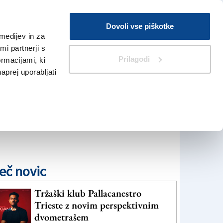
Prijava
Dovoli vse piškotke
medijev in za
Iskanje
V Kioskih
i partnerji s
Prilagodi
ormacijami, ki
naprej uporabljati
eč novic
Tržaški klub Pallacanestro
Trieste z novim perspektivnim
dvometrašem