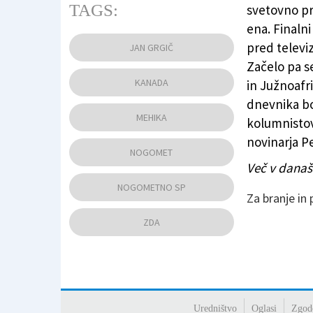
TAGS:
svetovno pr
ena. Finaln
Uradna žoga svetovnega prvenstva FIFA 202
pred televiz
JAN GRGIČ
Začelo pa s
KANADA
in Južnoafr
dnevnika bo
MEHIKA
kolumnistov 
novinarja P
NOGOMET
Več v današ
NOGOMETNO SP
Za branje in
ZDA
Uredništvo
Oglasi
Zgod