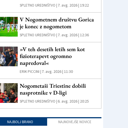
7. avg. 2026 | 19:22
SPLETNO UREDNIŠTVO |
V Nogometnem društvu Gorica
je konec z nogometom
7. avg. 2026 | 12:36
SPLETNO UREDNIŠTVO |
»V teh desetih letih sem kot
fizioterapevt ogromno
napredoval«
7. avg. 2026 | 11:30
ERIK PICCINI |
Nogometaši Triestine dobili
nasprotnike v D-ligi
6. avg. 2026 | 20:25
SPLETNO UREDNIŠTVO |
NAJBOLJ BRANO
NAJNOVEJŠE NOVICE