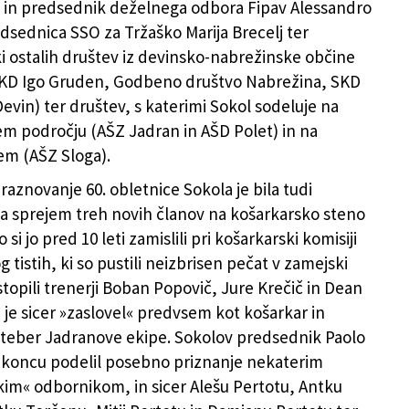
 in predsednik deželnega odbora Fipav Alessandro
edsednica SSO za Tržaško Marija Brecelj ter
i ostalih društev iz devinsko-nabrežinske občine
SKD Igo Gruden, Godbeno društvo Nabrežina, SKD
evin) ter društev, s katerimi Sokol sodeluje na
m področju (AŠZ Jadran in AŠD Polet) in na
em (AŠZ Sloga).
raznovanje 60. obletnice Sokola je bila tudi
za sprejem treh novih članov na košarkarsko steno
o si jo pred 10 leti zamislili pri košarkarski komisiji
g tistih, ki so pustili neizbrisen pečat v zamejski
stopili trenerji Boban Popovič, Jure Krečič in Dean
 je sicer »zaslovel« predvsem kot košarkar in
steber Jadranove ekipe. Sokolov predsednik Paolo
a koncu podelil posebno priznanje nekaterim
im« odbornikom, in sicer Alešu Pertotu, Antku