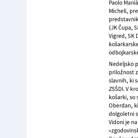
Paolo Manià
Micheli, pr
predstavnik
(JK Čupa, 
Vigred, SK D
košarkarske
odbojkarsk
Nedeljsko p
priložnost 
slavnih, ki s
ZSŠDI. V kro
košarki, so 
Oberdan, ki
dolgoletni 
Vidoni je n
»zgodovinsk