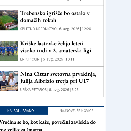
Trebensko igrišče bo ostalo v
domačih rokah
6. avg. 2026 | 12:20
SPLETNO UREDNIŠTVO |
Kriške lastovke želijo leteti
visoko tudi v 2. amaterski ligi
6. avg. 2026 | 10:11
ERIK PICCINI |
Nina Cittar svetovna prvakinja,
Julija Albrizio tretja pri U17
6. avg. 2026 | 8:28
URŠKA PETAROS |
NAJBOLJ BRANO
NAJNOVEJŠE NOVICE
Vročina se bo, kot kaže, povečini zavlekla do
rog velikega šmarna