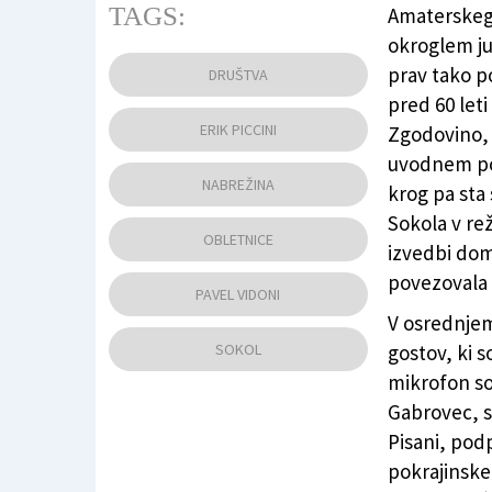
TAGS:
Amaterskega
Župan Občine Devin Nabrežina Igor Gabrovec (
okroglem jub
(FOTODAMJ@N)
prav tako p
DRUŠTVA
pred 60 let
ERIK PICCINI
Zgodovino, 
uvodnem poz
NABREŽINA
krog pa sta
Sokola v rež
OBLETNICE
izvedbi dom
povezovala 
PAVEL VIDONI
V osrednjem 
SOKOL
gostov, ki s
mikrofon so
Gabrovec, s
Pisani, po
pokrajinske