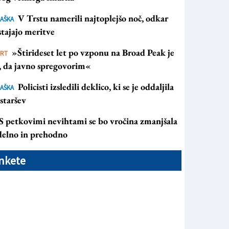
V Trstu namerili najtoplejšo noč, odkar
AŠKA
avnostni večer sta povezovala Tadej in Jasmina Gruden (
tajajo meritve
»Štirideset let po vzponu na Broad Peak je
ORT
s, da javno spregovorim«
Policisti izsledili deklico, ki se je oddaljila
AŠKA
staršev
S petkovimi nevihtami se bo vročina zmanjšala
 delno in prehodno
nkete