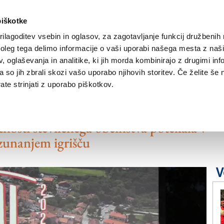
piškotke
ilagoditev vsebin in oglasov, za zagotavljanje funkcij družbenih 
leg tega delimo informacije o vaši uporabi našega mesta z našim
NOVICE
TRŽAŠKA
GORIŠKA
KULTURA
ŠPORT
ŠE
 oglaševanja in analitike, ki jih morda kombinirajo z drugimi inf
pa so jih zbrali skozi vašo uporabo njihovih storitev. Če želite še 
te strinjati z uporabo piškotkov.
vili 60-letnico Sokola
tnosti številčnega občinstva potekala v
zunanjem igrišču
V