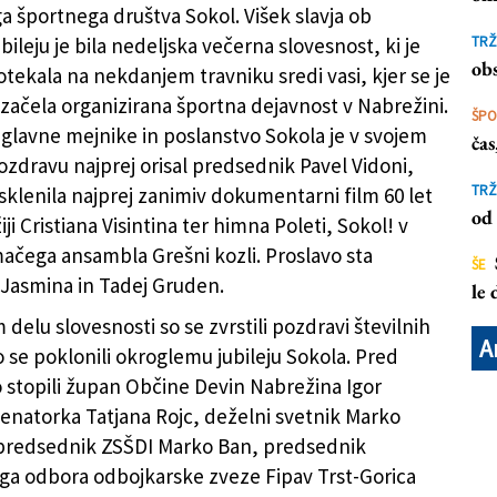
 športnega društva Sokol. Višek slavja ob
levo) in predsednik AŠD Sokol Pavel Vidoni
ileju je bila nedeljska večerna slovesnost, ki je
TRŽ
Sl
obs
otekala na nekdanjem travniku sredi vasi, kjer se je
i začela organizirana športna dejavnost v Nabrežini.
ŠP
glavne mejnike in poslanstvo Sokola je v svojem
ča
dravu najprej orisal predsednik Pavel Vidoni,
TRŽ
 sklenila najprej zanimiv dokumentarni film 60 let
od 
iji Cristiana Visintina ter himna Poleti, Sokol! v
ačega ansambla Grešni kozli. Proslavo sta
ŠE
Jasmina in Tadej Gruden.
le
delu slovesnosti so se zvrstili pozdravi številnih
A
o se poklonili okroglemu jubileju Sokola. Pred
 stopili župan Občine Devin Nabrežina Igor
enatorka Tatjana Rojc, deželni svetnik Marko
dpredsednik ZSŠDI Marko Ban, predsednik
ga odbora odbojkarske zveze Fipav Trst-Gorica