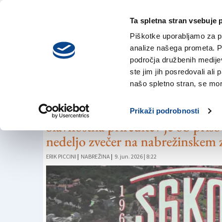
Ta spletna stran vsebuje 
VREME
četrtek,
DANES
Piškotke uporabljamo za pr
6. avgusta 2026
analize našega prometa. Po
področja družbenih medijev,
ste jim jih posredovali ali 
DRUŠTVA
našo spletno stran, se mora
V Nabrežini prosla
Prikaži podrobnosti
Slavnostna prireditev je ob priso
nedeljo zvečer na nabrežinskem 
ERIK PICCINI
|
NABREŽINA
|
9. jun. 2026 | 8:22