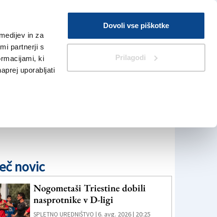
Prijava
Dovoli vse piškotke
medijev in za
Iskanje
V Kioskih
i partnerji s
Prilagodi
ormacijami, ki
naprej uporabljati
eč novic
Nogometaši Triestine dobili
nasprotnike v D-ligi
6. avg. 2026 | 20:25
SPLETNO UREDNIŠTVO |