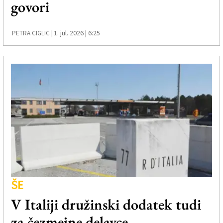
govori
Založnik
Zadruga PD
1. jul. 2026 | 6:25
PETRA CIGLIC |
Naročnine
ŠE
V Italiji družinski dodatek tudi
za čezmejne delavce