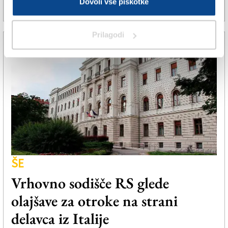
Dovoli vse piškotke
2. apr. 2025 | 6:25
DANJEL RADETIČ |
Prilagodi
ŠE
Vrhovno sodišče RS glede
olajšave za otroke na strani
delavca iz Italije