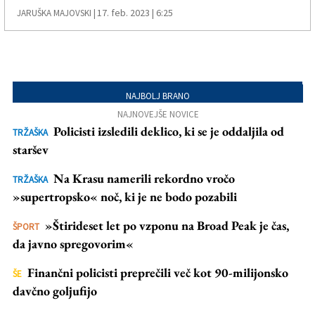
17. feb. 2023 | 6:25
JARUŠKA MAJOVSKI |
NAJBOLJ BRANO
NAJNOVEJŠE NOVICE
Policisti izsledili deklico, ki se je oddaljila od
TRŽAŠKA
staršev
Na Krasu namerili rekordno vročo
TRŽAŠKA
»supertropsko« noč, ki je ne bodo pozabili
»Štirideset let po vzponu na Broad Peak je čas,
ŠPORT
da javno spregovorim«
Finančni policisti preprečili več kot 90-milijonsko
ŠE
davčno goljufijo