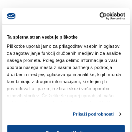
30. apr. 2025 | 12:12
DANJEL RADETIČ |
Ta spletna stran vsebuje piškotke
Piškotke uporabljamo za prilagoditev vsebin in oglasov,
za zagotavljanje funkcij družbenih medijev in za analize
našega prometa. Poleg tega delimo informacije o vaši
uporabi našega mesta z našimi partnerji s področja
družbenih medijev, oglaševanja in analitike, ki jih morda
kombinirajo z drugimi informacijami, ki ste jim jih
posredovali ali pa so jih zbrali skozi vašo uporabo
njihovih storitev. Če želite še naprej uporabljati našo
GORIŠKA
spletno stran, se morate strinjati z uporabo piškotkov.
Potrebna pravila za zagotovitev
Prikaži podrobnosti
pravic čezmejnih delavcev