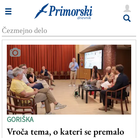
Novice
Tržaška
Čezmejno delo
Goriška
Kultura
Šport
Še
Vreme
V Kioskih
GORIŠKA
Uredništvo
Vroča tema, o kateri se premalo
Oglasi