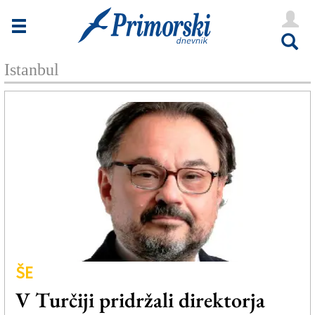
Novice
Tržaška
Istanbul
Goriška
Kultura
Šport
Še
Vreme
V Kioskih
ŠE
Uredništvo
V Turčiji pridržali direktorja
Oglasi