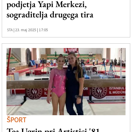
podjetja Yapi Merkezi,
Založnik
sograditelja drugega tira
Zadruga PD
Naročnine
23. maj 2025 | 17:05
STA |
ŠPORT
Tea Ugrin pri Artistici '81