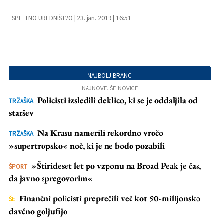
23. jan. 2019 | 16:51
SPLETNO UREDNIŠTVO |
NAJBOLJ BRANO
NAJNOVEJŠE NOVICE
Policisti izsledili deklico, ki se je oddaljila od
TRŽAŠKA
staršev
Na Krasu namerili rekordno vročo
TRŽAŠKA
»supertropsko« noč, ki je ne bodo pozabili
»Štirideset let po vzponu na Broad Peak je čas,
ŠPORT
da javno spregovorim«
Finančni policisti preprečili več kot 90-milijonsko
ŠE
davčno goljufijo