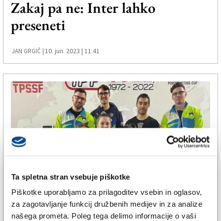
Zakaj pa ne: Inter lahko
preseneti
10. jun. 2023 | 11:41
JAN GRGIČ |
Ta spletna stran vsebuje piškotke
Piškotke uporabljamo za prilagoditev vsebin in oglasov,
ŠPORT
za zagotavljanje funkcij družbenih medijev in za analize
Martina Sosič s srebrno kolajno
našega prometa. Poleg tega delimo informacije o vaši