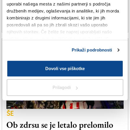
uporabi našega mesta z našimi partnerji s področja
družbenih medijev, oglaševanja in analitike, ki jih morda
kombinirajo z drugimi informacijami, ki ste jim jih
posredovali ali pa so jih zbrali skozi vašo uporabo
5. nov. 2022 | 20:12
JAN GRGIČ |
njihovih storitev. Če želite še naprej uporabljati našo
spletno stran, se morate strinjati z uporabo piškotkov.
Prikaži podrobnosti
Dovoli vse piškotke
Prilagodi
ŠE
Ob zdrsu se je letalo prelomilo