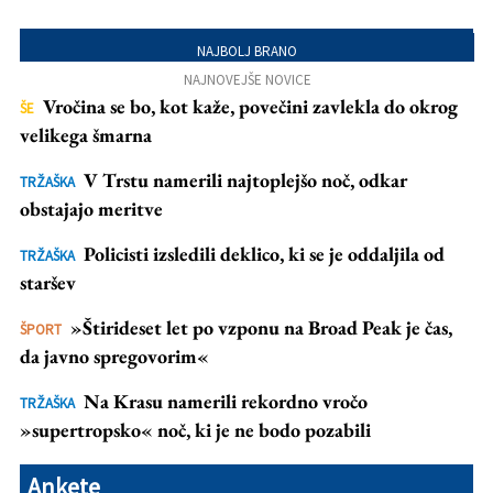
NAJBOLJ BRANO
NAJNOVEJŠE NOVICE
Vročina se bo, kot kaže, povečini zavlekla do okrog
ŠE
velikega šmarna
V Trstu namerili najtoplejšo noč, odkar
TRŽAŠKA
obstajajo meritve
Policisti izsledili deklico, ki se je oddaljila od
TRŽAŠKA
staršev
»Štirideset let po vzponu na Broad Peak je čas,
ŠPORT
da javno spregovorim«
Na Krasu namerili rekordno vročo
TRŽAŠKA
»supertropsko« noč, ki je ne bodo pozabili
Ankete