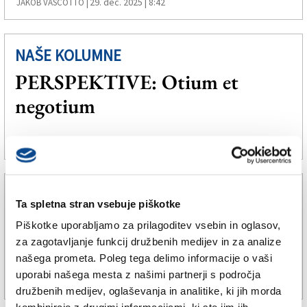
29. dec. 2025 | 8:42
JAKOB VASCOTTO |
NAŠE KOLUMNE
PERSPEKTIVE: Otium et
negotium
17. okt. 2025 | 8:30
JAKOB VASCOTTO |
NAŠE KOLUMNE
Ta spletna stran vsebuje piškotke
PERSPEKTIVE: Rast ali
Piškotke uporabljamo za prilagoditev vsebin in oglasov,
ravnovesje?
za zagotavljanje funkcij družbenih medijev in za analize
našega prometa. Poleg tega delimo informacije o vaši
uporabi našega mesta z našimi partnerji s področja
11. avg. 2025 | 15:00
JAKOB VASCOTTO |
družbenih medijev, oglaševanja in analitike, ki jih morda