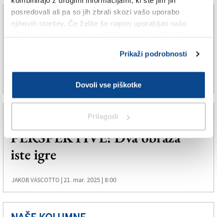
kombinirajo z drugimi informacijami, ki ste jim jih
posredovali ali pa so jih zbrali skozi vašo uporabo
NAŠE KOLUMNE
njihovih storitev. Če želite še naprej uporabljati našo
PERSPEKTIVE: Moj Narodni
spletno stran, se morate strinjati z uporabo piškotkov.
dom
Prikaži podrobnosti
31. maj 2025 | 8:38
JAKOB VASCOTTO |
Dovoli vse piškotke
NAŠE KOLUMNE
Prilagodi
PERSPEKTIVE: Dva obraza
iste igre
21. mar. 2025 | 8:00
JAKOB VASCOTTO |