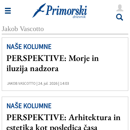
Novice
Tržaška
Jakob Vascotto
Goriška
Kultura
NAŠE KOLUMNE
PERSPEKTIVE: Morje in
Šport
iluzija nadzora
Še
Vreme
24. jul. 2026 | 14:03
JAKOB VASCOTTO |
V Kioskih
NAŠE KOLUMNE
PERSPEKTIVE: Arhitektura in
Uredništvo
estetika kot posledica časa
Oglasi