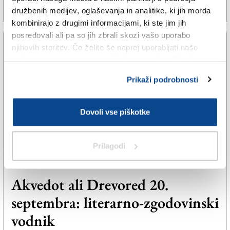
10. dec. 2020 | 10:45
MARTA IVAŠIČ |
družbenih medijev, oglaševanja in analitike, ki jih morda
kombinirajo z drugimi informacijami, ki ste jim jih
posredovali ali pa so jih zbrali skozi vašo uporabo
njihovih storitev. Če želite še naprej uporabljati našo
spletno stran, se morate strinjati z uporabo piškotkov.
Prikaži podrobnosti
Dovoli vse piškotke
Prilagodi
TRŽAŠKA
Akvedot ali Drevored 20.
septembra: literarno-zgodovinski
vodnik