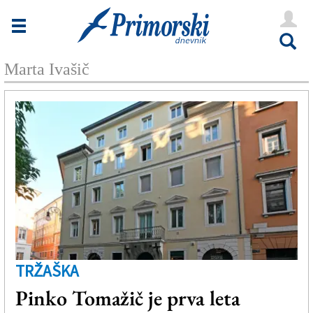
Novice
Tržaška
Marta Ivašič
Goriška
Kultura
Šport
Še
Vreme
V Kioskih
TRŽAŠKA
Uredništvo
Pinko Tomažič je prva leta
Oglasi