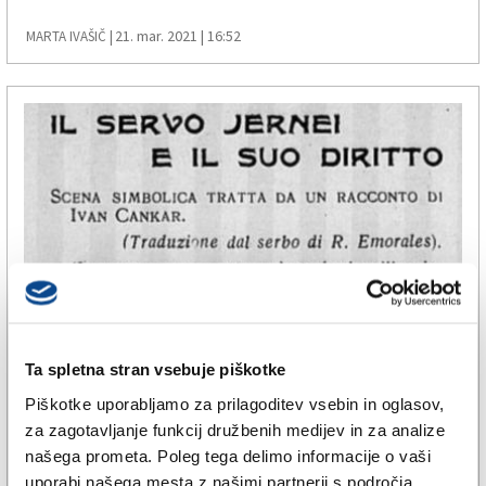
21. mar. 2021 | 16:52
MARTA IVAŠIČ |
KULTURA
Ta spletna stran vsebuje piškotke
Najbrž najstarejši Cankarjev
Piškotke uporabljamo za prilagoditev vsebin in oglasov,
za zagotavljanje funkcij družbenih medijev in za analize
prevod
našega prometa. Poleg tega delimo informacije o vaši
uporabi našega mesta z našimi partnerji s področja