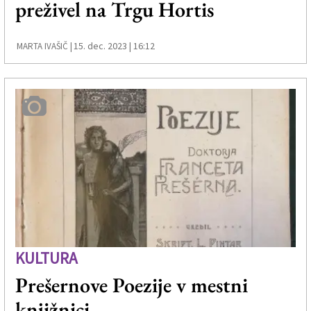
preživel na Trgu Hortis
Založnik
Zadruga PD
15. dec. 2023 | 16:12
MARTA IVAŠIČ |
Naročnine
KULTURA
Prešernove Poezije v mestni
knjižnici