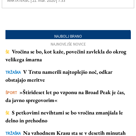
21. mar. 2020 | 7:33
MARTA IVAŠIČ |
NAJBOLJ BRANO
NAJNOVEJŠE NOVICE
Vročina se bo, kot kaže, povečini zavlekla do okrog
ŠE
velikega šmarna
V Trstu namerili najtoplejšo noč, odkar
TRŽAŠKA
obstajajo meritve
»Štirideset let po vzponu na Broad Peak je čas,
ŠPORT
da javno spregovorim«
S petkovimi nevihtami se bo vročina zmanjšala le
ŠE
delno in prehodno
Na vzhodnem Krasu sta se v desetih minutah
TRŽAŠKA