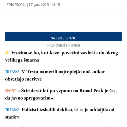
17. jan. 2019 | 18:15
ERIK PICCINI |
NAJBOLJ BRANO
NAJNOVEJŠE NOVICE
Vročina se bo, kot kaže, povečini zavlekla do okrog
ŠE
velikega šmarna
V Trstu namerili najtoplejšo noč, odkar
TRŽAŠKA
obstajajo meritve
»Štirideset let po vzponu na Broad Peak je čas,
ŠPORT
da javno spregovorim«
Policisti izsledili deklico, ki se je oddaljila od
TRŽAŠKA
staršev