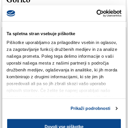
8. sep. 2020 | 9:18
KATJA MUNIH |
Ta spletna stran vsebuje piškotke
Piškotke uporabljamo za prilagoditev vsebin in oglasov,
za zagotavljanje funkcij družbenih medijev in za analize
našega prometa. Poleg tega delimo informacije o vaši
uporabi našega mesta z našimi partnerji s področja
družbenih medijev, oglaševanja in analitike, ki jih morda
kombinirajo z drugimi informacijami, ki ste jim jih
posredovali ali pa so jih zbrali skozi vašo uporabo
njihovih storitev. Če želite še naprej uporabljati našo
spletno stran, se morate strinjati z uporabo piškotkov.
ŠPORT
Prikaži podrobnosti
Parenzan (ŠK Kras) evropski
prvak
Dovoli vse piškotke