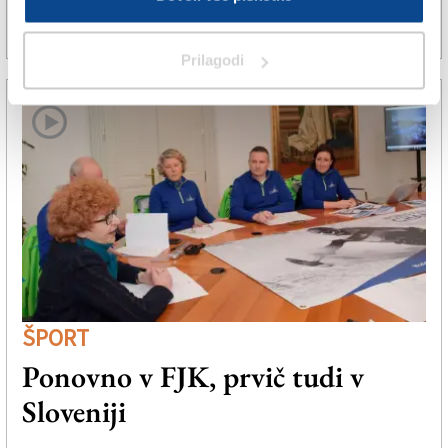
29. jun. 2019 | 17:37
SPLETNO UREDNIŠTVO |
Prilagodi
ŠPORT
Ponovno v FJK, prvič tudi v
Sloveniji