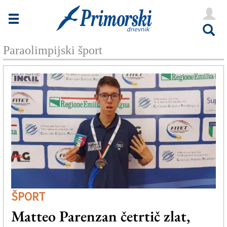
Novice
Tržaška
Paraolimpijski šport
Goriška
Kultura
Šport
Še
Vreme
V Kioskih
ŠPORT
Uredništvo
Matteo Parenzan četrtič zlat,
Oglasi