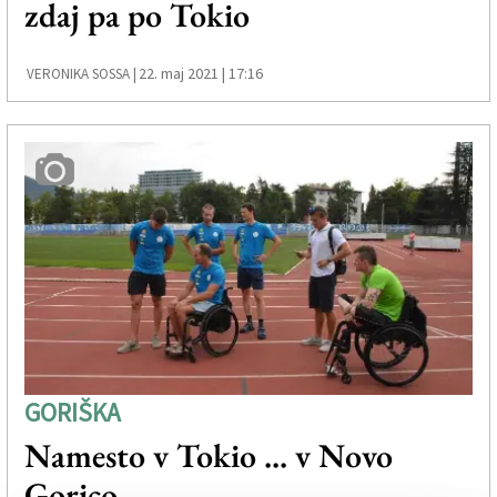
zdaj pa po Tokio
Založnik
Zadruga PD
22. maj 2021 | 17:16
VERONIKA SOSSA |
Naročnine
GORIŠKA
Namesto v Tokio ... v Novo
Gorico