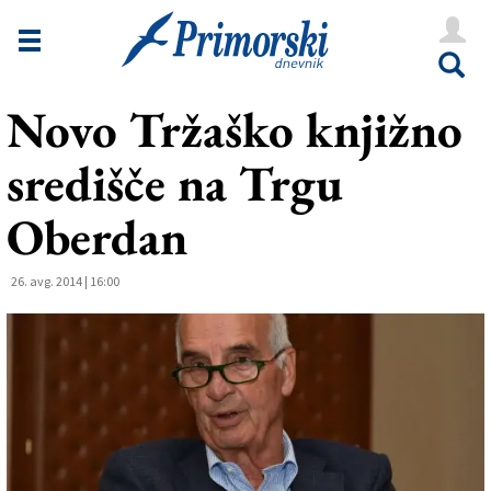
Novice
Tržaška
Novo Tržaško knjižno
Goriška
središče na Trgu
Kultura
Šport
Oberdan
Še
26. avg. 2014 | 16:00
Vreme
V Kioskih
Uredništvo
Oglasi