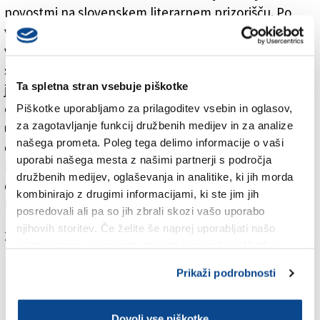
novostmi na slovenskem literarnem prizorišču. Po
večmesečnih pogajanjih in prizadevanjih, da se
vzpostavi novo Tržaško knjižno središče, pa je rešitev
skoraj na dosegu roke. Tržaški podjetnik Vanja Lokar
Ta spletna stran vsebuje piškotke
je kupil poslovni prostor, ki ga bo po ugodni ceni
oddal novoustanovljenemu podjetju TS 360, ki bo
Piškotke uporabljamo za prilagoditev vsebin in oglasov,
za zagotavljanje funkcij družbenih medijev in za analize
upravljalo novo Tržaško knjižno središče. Čeprav
našega prometa. Poleg tega delimo informacije o vaši
datum njegovega odprtja še ni znan, lahko razkrijemo
uporabi našega mesta z našimi partnerji s področja
lokacijo. Nova knjigarna, ki bo pravi multimedijski
družbenih medijev, oglaševanja in analitike, ki jih morda
center, naj bi bila na za tržaške Slovence strateški
kombinirajo z drugimi informacijami, ki ste jim jih
lokaciji - na Trgu Oberdan.
posredovali ali pa so jih zbrali skozi vašo uporabo
njihovih storitev. Če želite še naprej uporabljati našo
Za branje in pisanje komentarjev
je potrebna prijava
spletno stran, se morate strinjati z uporabo piškotkov.
Prikaži podrobnosti
Dovoli vse piškotke