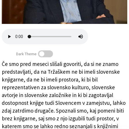
Založnik
Zadruga PD
Naročnine
Dark Theme
Če smo pred meseci slišali govoriti, da si ne znamo
predstavljati, da na Tržaškem ne bi imeli slovenske
Novo Tržaško knjižno središče na Trgu Oberdan
knjigarne, da ne bi imeli prostora, ki bi bil
reprezentativen za slovensko kulturo, slovenske
avtorje in slovenske založnike in ki bi zagotavljal
dostopnost knjige tudi Slovencem v zamejstvu, lahko
zdaj zatrdimo drugače. Spoznali smo, kaj pomeni biti
brez knjigarne, saj smo z njo izgubili tudi prostor, v
katerem smo se lahko redno seznanjali s knjižnimi