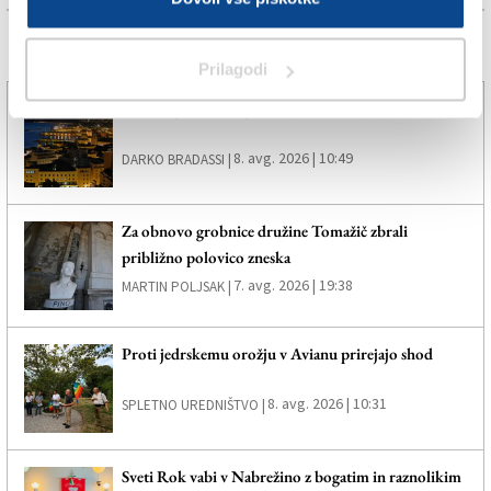
Več novic
Prilagodi
Vročina je v današnji noči prehodno popustila
8. avg. 2026 | 10:49
DARKO BRADASSI |
Za obnovo grobnice družine Tomažič zbrali
približno polovico zneska
7. avg. 2026 | 19:38
MARTIN POLJSAK |
Proti jedrskemu orožju v Avianu prirejajo shod
8. avg. 2026 | 10:31
SPLETNO UREDNIŠTVO |
Sveti Rok vabi v Nabrežino z bogatim in raznolikim