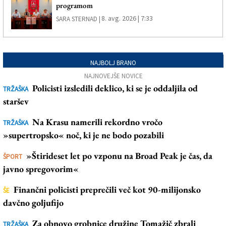
programom
8. avg. 2026 | 7:33
SARA STERNAD |
NAJBOLJ BRANO
NAJNOVEJŠE NOVICE
Policisti izsledili deklico, ki se je oddaljila od
TRŽAŠKA
staršev
Na Krasu namerili rekordno vročo
TRŽAŠKA
»supertropsko« noč, ki je ne bodo pozabili
»Štirideset let po vzponu na Broad Peak je čas, da
ŠPORT
javno spregovorim«
Finančni policisti preprečili več kot 90-milijonsko
ŠE
davčno goljufijo
Za obnovo grobnice družine Tomažič zbrali
TRŽAŠKA