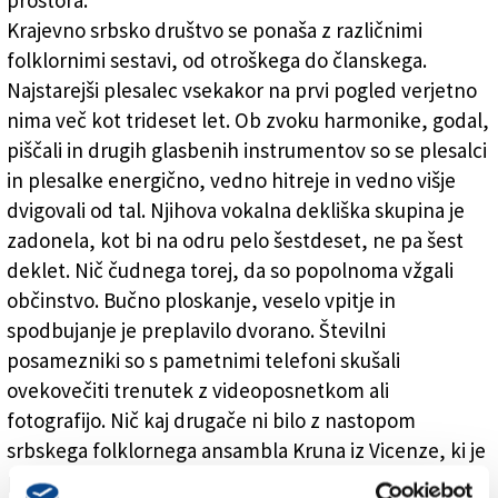
prostora.
Krajevno srbsko društvo se ponaša z različnimi
folklornimi sestavi, od otroškega do članskega.
Najstarejši plesalec vsekakor na prvi pogled verjetno
nima več kot trideset let. Ob zvoku harmonike, godal,
piščali in drugih glasbenih instrumentov so se plesalci
in plesalke energično, vedno hitreje in vedno višje
dvigovali od tal. Njihova vokalna dekliška skupina je
zadonela, kot bi na odru pelo šestdeset, ne pa šest
deklet. Nič čudnega torej, da so popolnoma vžgali
občinstvo. Bučno ploskanje, veselo vpitje in
spodbujanje je preplavilo dvorano. Številni
posamezniki so s pametnimi telefoni skušali
ovekovečiti trenutek z videoposnetkom ali
fotografijo. Nič kaj drugače ni bilo z nastopom
srbskega folklornega ansambla Kruna iz Vicenze, ki je
prikazal vrsto plesov z območja Leskovaca.