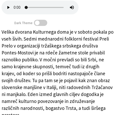
Založnik
Zadruga PD
Dark Theme
Naročnine
Velika dvorana Kulturnega doma je v soboto pokala po
vseh šivih. Sedmi mednarodni folklorni festival Preli
Razigrani Preli Prelo
Prelo v organizaciji tržaškega srbskega društva
Pontes-Mostovi je na rdeče žametne stole privabil
raznoliko publiko. V močni prevladi so bili Srbi, ne
samo krajevne skupnosti, temveč tudi iz drugih
krajev, od koder so prišli bodriti nastopajoče člane
svojih društev. Tu pa tam se je pojavil kak znan obraz
slovenske manjšine v Italiji, niti radovednih Tržačanov
ni manjkalo. Eden izmed glavnih ciljev dogodka je
namreč kulturno povezovanje in združevanje
različnih narodnosti, bogastvo Trsta, a tudi širšega