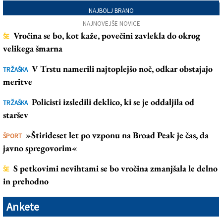
NAJBOLJ BRANO
NAJNOVEJŠE NOVICE
Vročina se bo, kot kaže, povečini zavlekla do okrog
ŠE
velikega šmarna
V Trstu namerili najtoplejšo noč, odkar obstajajo
TRŽAŠKA
meritve
Policisti izsledili deklico, ki se je oddaljila od
TRŽAŠKA
staršev
»Štirideset let po vzponu na Broad Peak je čas, da
ŠPORT
javno spregovorim«
S petkovimi nevihtami se bo vročina zmanjšala le delno
ŠE
in prehodno
Ankete