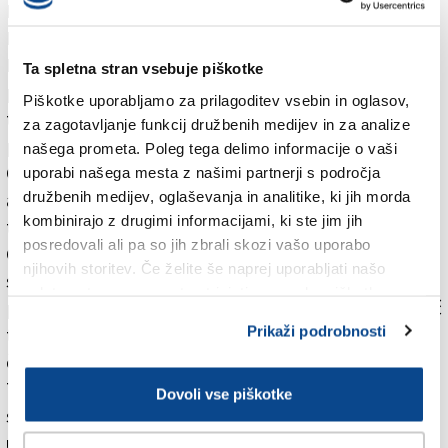
Kulturno društvo Lazarevica iz srbskega mesta
Kruševac je nastalo pred malo več kot petimi leti.
Kljub temu pa je bilo kmalu vsem jasno, kakšen
Ta spletna stran vsebuje piškotke
pomen pripisujejo angažiranemu obujanju ljudske
Piškotke uporabljamo za prilagoditev vsebin in oglasov,
tradicije. Publiki so prikazali več plesov iz različnih
za zagotavljanje funkcij družbenih medijev in za analize
predelov Srbije, od Nišave do Pčinja.
našega prometa. Poleg tega delimo informacije o vaši
Grško dušo Trsta je na odru prikazal folklorni
uporabi našega mesta z našimi partnerji s področja
družbenih medijev, oglaševanja in analitike, ki jih morda
ansambel Orfeas. Prisotne so s prvinami svojih
kombinirajo z drugimi informacijami, ki ste jim jih
tradicionalnih plesov popeljali v sončne pokrajine
posredovali ali pa so jih zbrali skozi vašo uporabo
Grčije. Pravo zanimivost predstavlja rusko-ukrajinsko
njihovih storitev. Če želite še naprej uporabljati našo
skupina Rodnik. Njihovo pisano mednarodno
spletno stran, se morate strinjati z uporabo piškotkov.
poslanstvo se ne izraža samo v barvitih nošah, temveč
Prikaži podrobnosti
tudi v raznoliki sestavi članic in članov. Med njihovimi
člani so namreč poleg Rusov in Ukrajincev, ki živijo v
Trstu, tudi Slovenci in Italijani. Slovenska folklorna
Dovoli vse piškotke
skupina Stari trg ob Kolpi je s Svatovskim kolom
uprizorila starodavne šege in navade na dan vaške