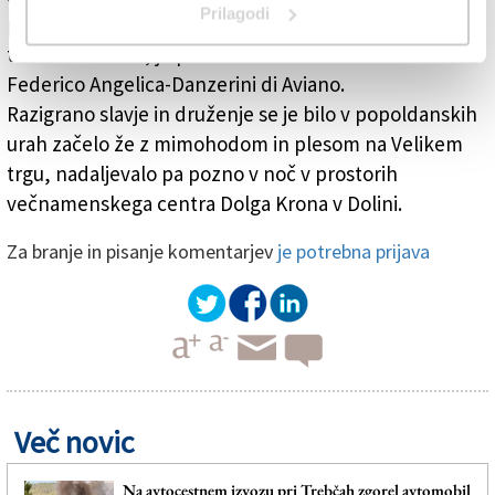
Prilagodi
poroke. Kako je bilo nekoč videti življenje na vasi,
tokrat furlanski, je prikazal folklorni ansambel
Federico Angelica-Danzerini di Aviano.
Razigrano slavje in druženje se je bilo v popoldanskih
urah začelo že z mimohodom in plesom na Velikem
trgu, nadaljevalo pa pozno v noč v prostorih
večnamenskega centra Dolga Krona v Dolini.
Za branje in pisanje komentarjev
je potrebna prijava
Več novic
Na avtocestnem izvozu pri Trebčah zgorel avtomobil