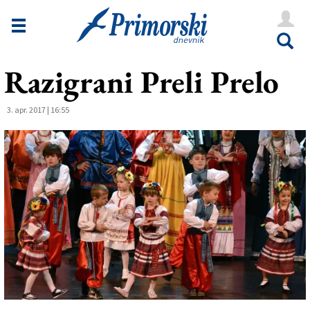
Novice
Tržaška
Razigrani Preli Prelo
Goriška
Kultura
3. apr. 2017 | 16:55
Šport
Še
Vreme
V Kioskih
Uredništvo
Oglasi