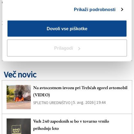
drago športno opremo najbolj izplača kupiti na
razprodaji.
Prikaži podrobnosti
Za branje in pisanje komentarjev
je potrebna prijava
Dovoli vse piškotke
Prilagodi
Več novic
Na avtocestnem izvozu pri Trebčah zgorel avtomobil
(VIDEO)
5. avg. 2026 | 19:44
SPLETNO UREDNIŠTVO |
Vseh 240 zaposlenih se bo v tovarno vrnilo
prihodnje leto