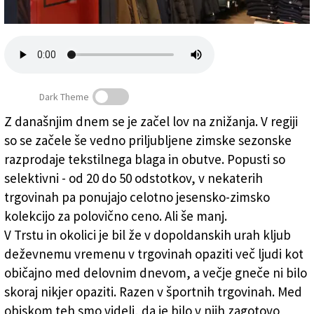
Založnik
Zadruga PD
Naročnine
Dark Theme
Z današnjim dnem se je začel lov na znižanja. V regiji
so se začele še vedno priljubljene zimske sezonske
Lov na najboljše cene se je začel
razprodaje tekstilnega blaga in obutve. Popusti so
selektivni - od 20 do 50 odstotkov, v nekaterih
trgovinah pa ponujajo celotno jesensko-zimsko
kolekcijo za polovično ceno. Ali še manj.
V Trstu in okolici je bil že v dopoldanskih urah kljub
deževnemu vremenu v trgovinah opaziti več ljudi kot
običajno med delovnim dnevom, a večje gneče ni bilo
skoraj nikjer opaziti. Razen v športnih trgovinah. Med
obiskom teh smo videli, da je bilo v njih zagotovo