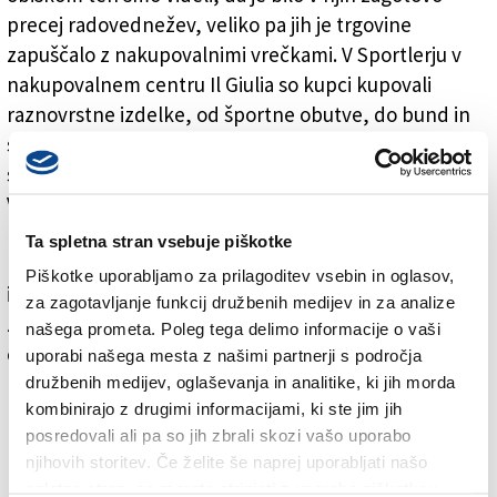
precej radovednežev, veliko pa jih je trgovine
zapuščalo z nakupovalnimi vrečkami. V Sportlerju v
nakupovalnem centru Il Giulia so kupci kupovali
raznovrstne izdelke, od športne obutve, do bund in
smučarskih hlač. Kar nekaj kupcev je pomerjalo
smučarske čevlje, ki so znižani tudi do 40 odstotkov.
Vrste za blagajnami so imeli v športni trgovini Cisalfa v
Ul. sv. Frančiška, kjer so obiskovalci kupovali
Ta spletna stran vsebuje piškotke
raznovrstne izdelke, od smučarskih nogavic, rokavic
Piškotke uporabljamo za prilagoditev vsebin in oglasov,
in kap do majic in puloverjev iz flisa, od blagovnih
za zagotavljanje funkcij družbenih medijev in za analize
znamk, pri katerih je na razprodaji mogoče dobiti kos
našega prometa. Poleg tega delimo informacije o vaši
oblačila za nekaj evrov, do vrhunskih in temu
uporabi našega mesta z našimi partnerji s področja
primerno dragih oblačil priznanih modnih znamk.
družbenih medijev, oglaševanja in analitike, ki jih morda
kombinirajo z drugimi informacijami, ki ste jim jih
Dober obisk so zabeležili tudi v športni trgovini v Ul.
posredovali ali pa so jih zbrali skozi vašo uporabo
Milano, kjer so potrošniki kupovali bunde in vse kar
njihovih storitev. Če želite še naprej uporabljati našo
potrebujejo za smučanje, saj ostaja prepričanje, da se
spletno stran, se morate strinjati z uporabo piškotkov.