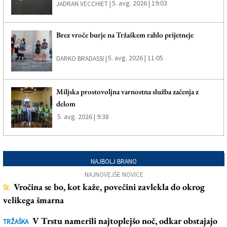
5. avg. 2026 | 19:03
JADRAN VECCHIET |
Brez vroče burje na Tržaškem rahlo prijetneje
5. avg. 2026 | 11:05
DARKO BRADASSI |
Miljska prostovoljna varnostna služba začenja z
delom
5. avg. 2026 | 9:38
NAJBOLJ BRANO
NAJNOVEJŠE NOVICE
Vročina se bo, kot kaže, povečini zavlekla do okrog
ŠE
velikega šmarna
V Trstu namerili najtoplejšo noč, odkar obstajajo
TRŽAŠKA