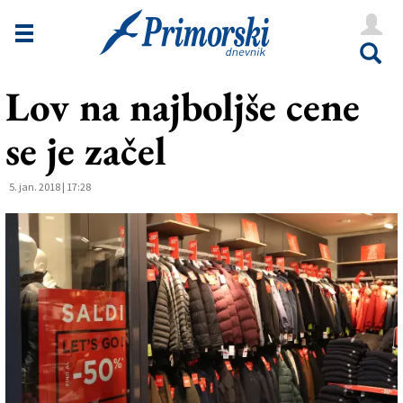
Novice
Tržaška
Lov na najboljše cene
Goriška
se je začel
Kultura
Šport
5. jan. 2018 | 17:28
Še
Vreme
V Kioskih
Uredništvo
Oglasi