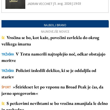
5. avg. 2026 | 19:03
JADRAN VECCHIET |
NAJBOLJ BRANO
NAJNOVEJŠE NOVICE
Vročina se bo, kot kaže, povečini zavlekla do okrog
ŠE
velikega šmarna
V Trstu namerili najtoplejšo noč, odkar obstajajo
TRŽAŠKA
meritve
Policisti izsledili deklico, ki se je oddaljila od
TRŽAŠKA
staršev
»Štirideset let po vzponu na Broad Peak je čas, da
ŠPORT
javno spregovorim«
S petkovimi nevihtami se bo vročina zmanjšala le delno
ŠE
in prehodno