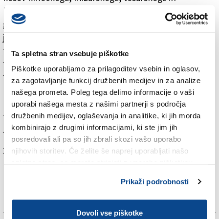
kovaškega orodja, star, a še delujoč gramofon, del
granate iz prve svetovne vojne, slovenske lesene
jaslice iz obdobja druge svetovne vojne, stare
fotoaparate in spominske ure ter večje število
Ta spletna stran vsebuje piškotke
fotografij. To pa je le izbor 113.525 diapozitivov in
Piškotke uporabljamo za prilagoditev vsebin in oglasov,
fotografij, ki jih Zvonko Vidau hrani v svojem arhivu,
za zagotavljanje funkcij družbenih medijev in za analize
katerim je treba dodati še 267 na trak posnetih
našega prometa. Poleg tega delimo informacije o vaši
koncertov, pridig in drugih dogodkov, 1154 filmov oz.
uporabi našega mesta z našimi partnerji s področja
filmskih odlomkov ter 216 vinilnih plošč in 422
družbenih medijev, oglaševanja in analitike, ki jih morda
kombinirajo z drugimi informacijami, ki ste jim jih
zgoščenk.
posredovali ali pa so jih zbrali skozi vašo uporabo
Za branje in pisanje komentarjev
je potrebna prijava
njihovih storitev. Če želite še naprej uporabljati našo
spletno stran, se morate strinjati z uporabo piškotkov.
Prikaži podrobnosti
Dovoli vse piškotke