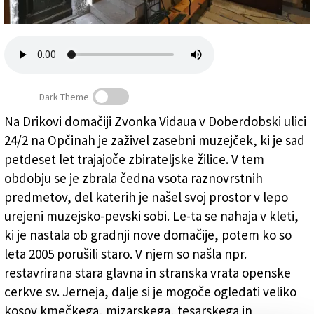
Založnik
Zadruga PD
Naročnine
Dark Theme
Na Drikovi domačiji Zvonka Vidaua v Doberdobski ulici
24/2 na Opčinah je zaživel zasebni muzejček, ki je sad
Na Opčinah zaživel zasebni muzejček
petdeset let trajajoče zbirateljske žilice. V tem
obdobju se je zbrala čedna vsota raznovrstnih
predmetov, del katerih je našel svoj prostor v lepo
urejeni muzejsko-pevski sobi. Le-ta se nahaja v kleti,
ki je nastala ob gradnji nove domačije, potem ko so
leta 2005 porušili staro. V njem so našla npr.
restavrirana stara glavna in stranska vrata openske
cerkve sv. Jerneja, dalje si je mogoče ogledati veliko
kosov kmečkega, mizarskega, tesarskega in