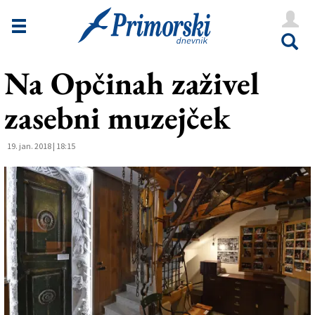
Novice
Tržaška
Na Opčinah zaživel
Goriška
zasebni muzejček
Kultura
Šport
19. jan. 2018 | 18:15
Še
Vreme
V Kioskih
Uredništvo
Oglasi