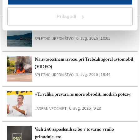
Več novic
Prilagodi
Zagorelo pri Samatorci
6. avg. 2026 | 10:01
SPLETNO UREDNIŠTVO |
Na avtocestnem izvozu pri Trebčah zgorel avtomobil
(VIDEO)
5. avg. 2026 | 19:44
SPLETNO UREDNIŠTVO |
»Ta velika prevara ne more obroditi modrih potez«
6. avg. 2026 | 9:28
JADRAN VECCHIET |
Vseh 240 zaposlenih se bo v tovarno vrnilo
prihodnje leto