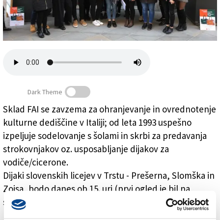
Založnik
Zadruga PD
Naročnine
Dark Theme
Sklad FAI se zavzema za ohranjevanje in ovrednotenje
kulturne dediščine v Italiji; od leta 1993 uspešno
Slovenski dijaki vodijo ogled Muzeja Revoltelle
izpeljuje sodelovanje s šolami in skrbi za predavanja
strokovnjakov oz. usposabljanje dijakov za
vodiče/cicerone.
Dijaki slovenskih licejev v Trstu - Prešerna, Slomška in
Zoisa, bodo danes ob 15. uri (prvi ogled je bil na
sporedu zjutraj) in jutri ob 10. in 11.30, vodili ogled
baronalnega dela Muzeja Revoltelle ter orisali