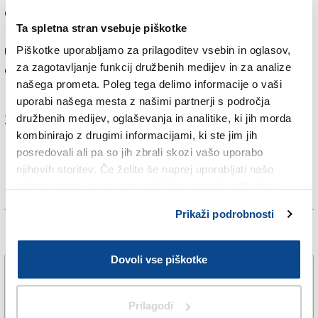
obdobje ekonomskega razcveta, ki ga je Trst doživljal
Ta spletna stran vsebuje piškotke
pod Avstro Ogrsko in je vplival na vzpon trgovanja,
umetnosti in kulture. Ob tej priložnosti si bodo
Piškotke uporabljamo za prilagoditev vsebin in oglasov,
za zagotavljanje funkcij družbenih medijev in za analize
obiskovalci muzeja lahko ogledali tudi Mušičevo
našega prometa. Poleg tega delimo informacije o vaši
razstavo Zasteklenele oči.
uporabi našega mesta z našimi partnerji s področja
Za branje in pisanje komentarjev
je potrebna prijava
družbenih medijev, oglaševanja in analitike, ki jih morda
kombinirajo z drugimi informacijami, ki ste jim jih
posredovali ali pa so jih zbrali skozi vašo uporabo
njihovih storitev. Če želite še naprej uporabljati našo
spletno stran, se morate strinjati z uporabo piškotkov.
Prikaži podrobnosti
Več novic
Dovoli vse piškotke
»Te dni velja oranžno opozorilo, zato prekinitev
dela ni nujna«
Prilagodi
6. avg. 2026 | 20:31
SANELA ČORALIČ |