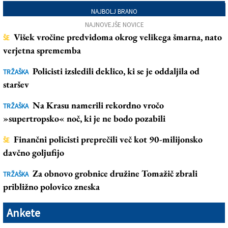
NAJBOLJ BRANO
NAJNOVEJŠE NOVICE
Višek vročine predvidoma okrog velikega šmarna, nato
ŠE
verjetna sprememba
Policisti izsledili deklico, ki se je oddaljila od
TRŽAŠKA
staršev
Na Krasu namerili rekordno vročo
TRŽAŠKA
»supertropsko« noč, ki je ne bodo pozabili
Finančni policisti preprečili več kot 90-milijonsko
ŠE
davčno goljufijo
Za obnovo grobnice družine Tomažič zbrali
TRŽAŠKA
približno polovico zneska
Ankete