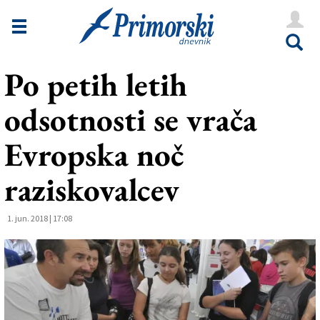
Novice
Tržaška
Po petih letih
Goriška
odsotnosti se vrača
Kultura
Šport
Evropska noč
Še
raziskovalcev
Vreme
1. jun. 2018 | 17:08
V Kioskih
Uredništvo
Oglasi