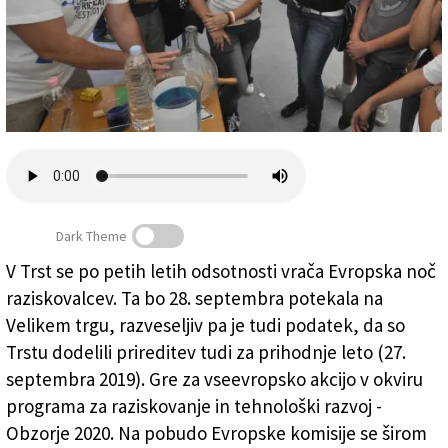
Založnik
Zadruga PD
Naročnine
Dark Theme
V Trst se po petih letih odsotnosti vrača Evropska noč
Po petih letih odsotnosti se vrača Evropska noč
raziskovalcev. Ta bo 28. septembra potekala na
raziskovalcev
Velikem trgu, razveseljiv pa je tudi podatek, da so
Trstu dodelili prireditev tudi za prihodnje leto (27.
septembra 2019). Gre za vseevropsko akcijo v okviru
programa za raziskovanje in tehnološki razvoj -
Obzorje 2020. Na pobudo Evropske komisije se širom