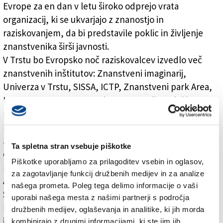
Evrope za en dan v letu široko odprejo vrata
organizacij, ki se ukvarjajo z znanostjo in
raziskovanjem, da bi predstavile poklic in življenje
znanstvenika širši javnosti.
V Trstu bo Evropsko noč raziskovalcev izvedlo več
znanstvenih inštitutov: Znanstveni imaginarij,
Univerza v Trstu, SISSA, ICTP, Znanstveni park Area,
ICGEB, OGS, INFN, INAF, konservatorij Tartini in
mednarodna fundacija FIT. Novico, da so med 128
prispelimi prošnjami odobrili tudi tržaško (odobrili so
55 projektov), tržaški projekt pa je strokovna komisija
Ta spletna stran vsebuje piškotke
ocenila z odlično oceno (14,5 od 15), so na srečanju z
Piškotke uporabljamo za prilagoditev vsebin in oglasov,
novinarji predstavili občinska odbornica za šolstvo
za zagotavljanje funkcij družbenih medijev in za analize
Angela Brandi, direktorica Znanstvenega imaginarija
našega prometa. Poleg tega delimo informacije o vaši
Serena Mizzan in rektor Univerze v Trstu Maurizio
uporabi našega mesta z našimi partnerji s področja
Fermeglia. Povedali so, da bodo na Velikem trgu
družbenih medijev, oglaševanja in analitike, ki jih morda
izpeljali različne dogodke, ki bodo na privlačen način
kombinirajo z drugimi informacijami, ki ste jim jih