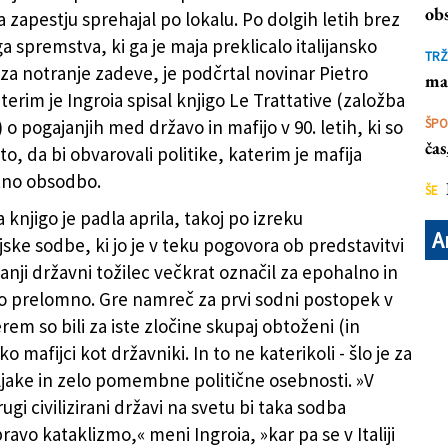
jo
obs
 zapestju sprehajal po lokalu. Po dolgih letih brez
 spremstva, ki ga je maja preklicalo italijansko
TRŽ
 za notranje zadeve, je podčrtal novinar Pietro
ma
aterim je Ingroia spisal knjigo Le Trattative (založba
o pogajanjih med državo in mafijo v 90. letih, ki so
ŠP
ča
to, da bi obvarovali politike, katerim je mafija
tno obsodbo.
ŠE
 knjigo je padla aprila, takoj po izreku
A
ske sodbe, ki jo je v teku pogovora ob predstavitvi
anji državni tožilec večkrat označil za epohalno in
 prelomno. Gre namreč za prvi sodni postopek v
aterem so bili za iste zločine skupaj obtoženi (in
ko mafijci kot državniki. In to ne katerikoli - šlo je za
ljake in zelo pomembne politične osebnosti. »V
rugi civilizirani državi na svetu bi taka sodba
ravo kataklizmo,« meni Ingroia, »kar pa se v Italiji