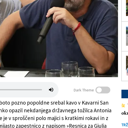
Dark Theme
oboto pozno popoldne srebal kavo v Kavarni San
ŠE
ahko opazil nekdanjega državnega tožilca Antonia
ok
se je v sproščeni polo majici s kratkimi rokavi in z
jasto zapestnico z napisom »Resnica za Giulia
TRŽ