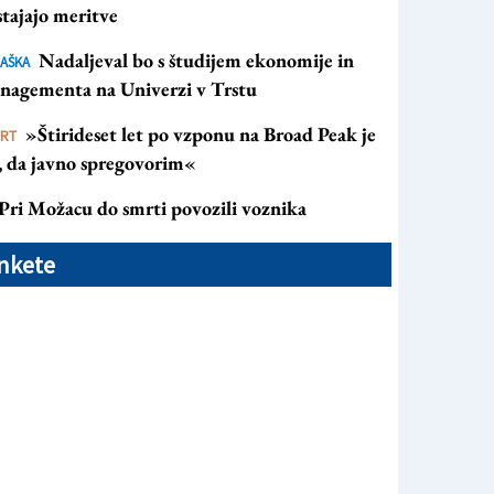
tajajo meritve
Nadaljeval bo s študijem ekonomije in
AŠKA
nagementa na Univerzi v Trstu
»Štirideset let po vzponu na Broad Peak je
ORT
s, da javno spregovorim«
Pri Možacu do smrti povozili voznika
nkete