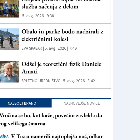
služba začenja z delom
5. avg. 2026 | 9:38
Obalo in parke bodo nadzirali z
električnimi kolesi
5. avg. 2026 | 7:49
EVA SKABAR |
Odšel je teoretični fizik Daniele
Amati
5. avg. 2026 | 8:42
SPLETNO UREDNIŠTVO |
NAJBOLJ BRANO
NAJNOVEJŠE NOVICE
Vročina se bo, kot kaže, povečini zavlekla do
rog velikega šmarna
V Trstu namerili najtoplejšo noč, odkar
AŠKA