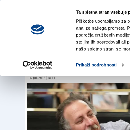
Ta spletna stran vsebuje 
VREME
sreda,
DANES
Piškotke uporabljamo za pr
5. avgusta 2026
analize našega prometa. Po
področja družbenih medijev,
ste jim jih posredovali ali 
Ko se je italijansk
našo spletno stran, se mora
mafijo
Prikaži podrobnosti
16. jul. 2018 | 18:11