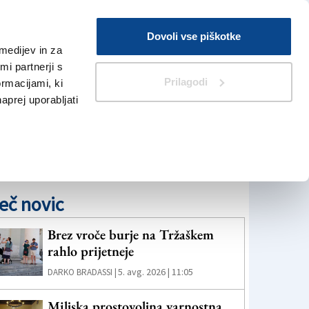
Prijava
Dovoli vse piškotke
medijev in za
Iskanje
V Kioskih
i partnerji s
Prilagodi
ormacijami, ki
naprej uporabljati
eč novic
Brez vroče burje na Tržaškem
rahlo prijetneje
5. avg. 2026 | 11:05
DARKO BRADASSI |
Miljska prostovoljna varnostna