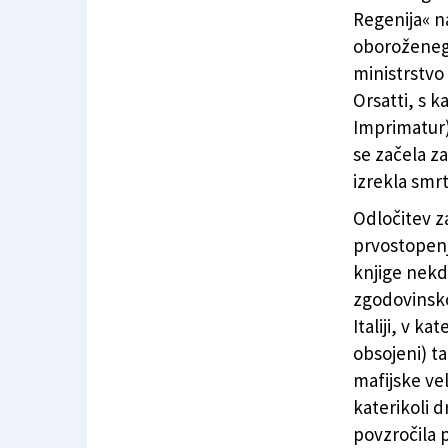
Ko se je italijanska država dogovarjala z mafi
Regenija« na
oboroženega
ministrstvo
Orsatti, s k
Imprimatur) 
se začela za
izrekla smr
Odločitev za
prvostopenj
knjige nekd
zgodovinsko
Italiji, v k
obsojeni) ta
mafijske ve
katerikoli d
povzročila p