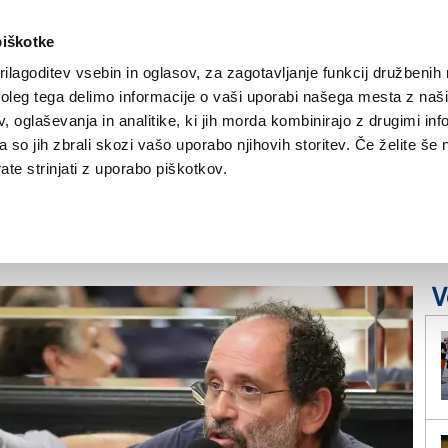
piškotke
ilagoditev vsebin in oglasov, za zagotavljanje funkcij družbenih 
leg tega delimo informacije o vaši uporabi našega mesta z našim
NOVICE
TRŽAŠKA
GORIŠKA
KULTURA
ŠPORT
ŠE
 oglaševanja in analitike, ki jih morda kombinirajo z drugimi inf
pa so jih zbrali skozi vašo uporabo njihovih storitev. Če želite še 
a država dogovarjala z
te strinjati z uporabo piškotkov.
V