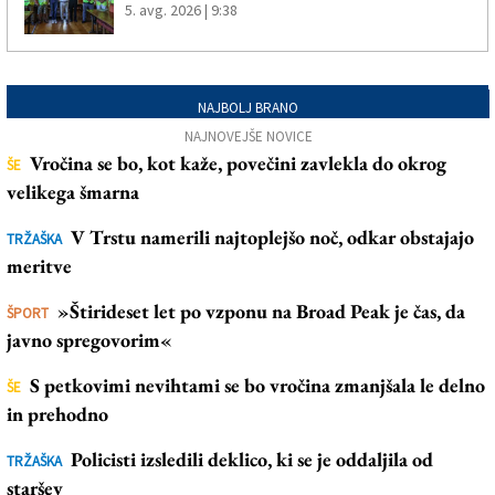
5. avg. 2026 | 9:38
NAJBOLJ BRANO
NAJNOVEJŠE NOVICE
Vročina se bo, kot kaže, povečini zavlekla do okrog
ŠE
velikega šmarna
V Trstu namerili najtoplejšo noč, odkar obstajajo
TRŽAŠKA
meritve
»Štirideset let po vzponu na Broad Peak je čas, da
ŠPORT
javno spregovorim«
S petkovimi nevihtami se bo vročina zmanjšala le delno
ŠE
in prehodno
Policisti izsledili deklico, ki se je oddaljila od
TRŽAŠKA
staršev