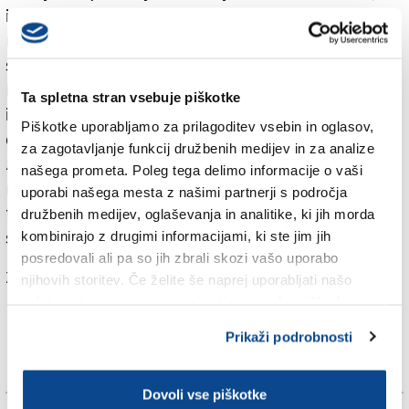
izstopil iz avtomobila in s prsti žugal ljudem, ki so bile
na kraju dogodka. Ko je prispela lokalna policija, je
svoje gestikuliranje z rokami v trenutku prekinil.
Mestni redarji so s srede cestišča odstranili vozilo in
Ta spletna stran vsebuje piškotke
identificirali vpletene v prometno nezgodo. Nato je
Piškotke uporabljamo za prilagoditev vsebin in oglasov,
do njih pristopil tretji moški in začel glasno diskutirati
za zagotavljanje funkcij družbenih medijev in za analize
z romunskim voznikom. Moldavski državljan C.G. je
našega prometa. Poleg tega delimo informacije o vaši
mestnim redarjem zaupal, da mu je romunski voznik
uporabi našega mesta z našimi partnerji s področja
takoj po nezgodi, v katero on sicer ni bil vpleten, je pa
družbenih medijev, oglaševanja in analitike, ki jih morda
stopil v bran vozniku skuterja, grozil z nožem.
kombinirajo z drugimi informacijami, ki ste jim jih
posredovali ali pa so jih zbrali skozi vašo uporabo
Za branje in pisanje komentarjev
je potrebna prijava
njihovih storitev. Če želite še naprej uporabljati našo
spletno stran, se morate strinjati z uporabo piškotkov.
Prikaži podrobnosti
Dovoli vse piškotke