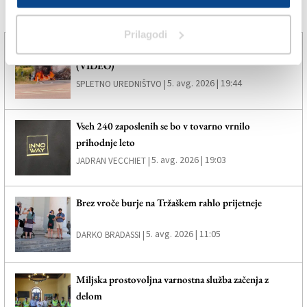
Več novic
Prilagodi
Na avtocestnem izvozu pri Trebčah zgorel avtomobil
(VIDEO)
5. avg. 2026 | 19:44
SPLETNO UREDNIŠTVO |
Vseh 240 zaposlenih se bo v tovarno vrnilo
prihodnje leto
5. avg. 2026 | 19:03
JADRAN VECCHIET |
Brez vroče burje na Tržaškem rahlo prijetneje
5. avg. 2026 | 11:05
DARKO BRADASSI |
Miljska prostovoljna varnostna služba začenja z
delom