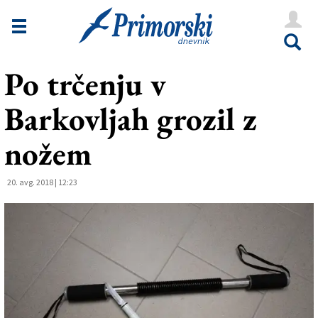
Novice
Tržaška
Po trčenju v
Goriška
Barkovljah grozil z
Kultura
Šport
nožem
Še
20. avg. 2018 | 12:23
Vreme
V Kioskih
Uredništvo
Oglasi