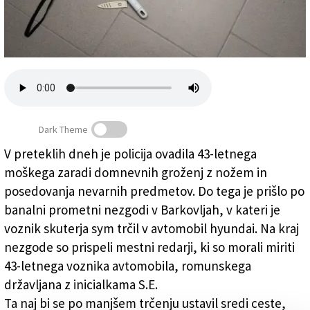
Založnik
Zadruga PD
Naročnine
Dark Theme
V preteklih dneh je policija ovadila 43-letnega
moškega zaradi domnevnih groženj z nožem in
Po trčenju v Barkovljah grozil z nožem
posedovanja nevarnih predmetov. Do tega je prišlo po
banalni prometni nezgodi v Barkovljah, v kateri je
voznik skuterja sym trčil v avtomobil hyundai. Na kraj
nezgode so prispeli mestni redarji, ki so morali miriti
43-letnega voznika avtomobila, romunskega
državljana z inicialkama S.E.
Ta naj bi se po manjšem trčenju ustavil sredi ceste,