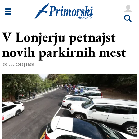
Novice
Tržaška
V Lonjerju petnajst
Goriška
novih parkirnih mest
Kultura
Šport
30. avg. 2018 | 16:39
Še
Vreme
V Kioskih
Uredništvo
Oglasi