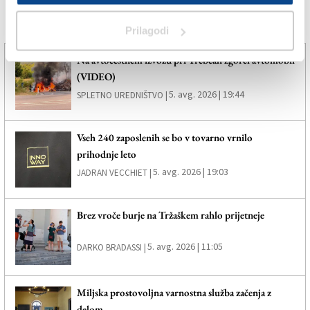
Več novic
Prilagodi
Na avtocestnem izvozu pri Trebčah zgorel avtomobil
(VIDEO)
5. avg. 2026 | 19:44
SPLETNO UREDNIŠTVO |
Vseh 240 zaposlenih se bo v tovarno vrnilo
prihodnje leto
5. avg. 2026 | 19:03
JADRAN VECCHIET |
Brez vroče burje na Tržaškem rahlo prijetneje
5. avg. 2026 | 11:05
DARKO BRADASSI |
Miljska prostovoljna varnostna služba začenja z
delom