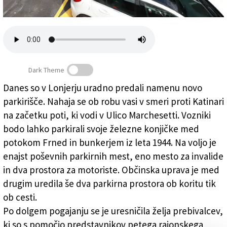
Založnik
Zadruga PD
Naročnine
Dark Theme
Danes so v Lonjerju uradno predali namenu novo
parkirišče. Nahaja se ob robu vasi v smeri proti Katinari
V Lonjerju petnajst novih parkirnih mest
na začetku poti, ki vodi v Ulico Marchesetti. Vozniki
bodo lahko parkirali svoje železne konjičke med
potokom Frned in bunkerjem iz leta 1944. Na voljo je
enajst poševnih parkirnih mest, eno mesto za invalide
in dva prostora za motoriste. Občinska uprava je med
drugim uredila še dva parkirna prostora ob koritu tik
ob cesti.
Po dolgem pogajanju se je uresničila želja prebivalcev,
ki so s pomočjo predstavnikov petega rajonskega