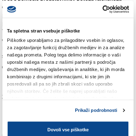
okraja zahtevali reševanje številnih težav. Ob vsaki
prireditvi ali številnejšem obisku se namreč v Lonjeru
pojavljajo prometni zastoji.
Tržaški župan Roberto Dipiazza je iskreno čestital
Ta spletna stran vsebuje piškotke
odbornici Lodi za opravljeno delo in obujal spomine
Piškotke uporabljamo za prilagoditev vsebin in oglasov,
na mlada leta, ko je z ljubico iskal samotne kraje in s
za zagotavljanje funkcij družbenih medijev in za analize
našega prometa. Poleg tega delimo informacije o vaši
svojim Mercedesom obiskal Lonjer.
uporabi našega mesta z našimi partnerji s področja
Občina je za izgradnjo parkirišča vložila 33.645,35 evra.
družbenih medijev, oglaševanja in analitike, ki jih morda
kombinirajo z drugimi informacijami, ki ste jim jih
Več v jutrišnji tiskani izdaji.
posredovali ali pa so jih zbrali skozi vašo uporabo
njihovih storitev. Če želite še naprej uporabljati našo
Za branje in pisanje komentarjev
je potrebna prijava
spletno stran, se morate strinjati z uporabo piškotkov.
Prikaži podrobnosti
Dovoli vse piškotke