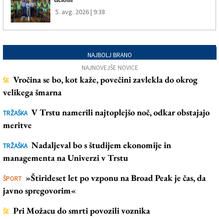
5. avg. 2026 | 9:38
NAJBOLJ BRANO
NAJNOVEJŠE NOVICE
Vročina se bo, kot kaže, povečini zavlekla do okrog
ŠE
velikega šmarna
V Trstu namerili najtoplejšo noč, odkar obstajajo
TRŽAŠKA
meritve
Nadaljeval bo s študijem ekonomije in
TRŽAŠKA
managementa na Univerzi v Trstu
»Štirideset let po vzponu na Broad Peak je čas, da
ŠPORT
javno spregovorim«
Pri Možacu do smrti povozili voznika
ŠE